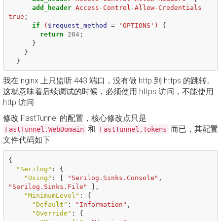
add_header
Access-Control-Allow-Credentials
true
;
if
(
$request_method
=
'OPTIONS')
{
return
204
;
}
}
}
我在 nginx 上只监听 443 端口，没有做 http 到 https 的跳转。
这就意味着后续调试的时候，必须使用 https 访问，不能使用
http 访问
修改 FastTunnel 的配置，核心修改点只是
和
而已，其配置
FastTunnel.WebDomain
FastTunnel.Tokens
文件代码如下
{
"Serilog"
:
{
"Using"
:
[
"Serilog.Sinks.Console"
,
"Serilog.Sinks.File"
],
"MinimumLevel"
:
{
"Default"
:
"Information"
,
"Override"
:
{