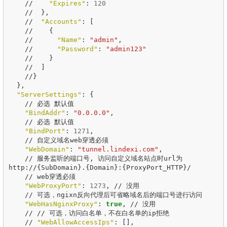
//
"Expires"
:
120
//
},
//
"Accounts"
:
[
//
{
//
"Name"
:
"admin"
,
//
"Password"
:
"admin123"
//
}
//
]
//
}
},
"ServerSettings"
:
{
//
必选
默认值
"BindAddr"
:
"0.0.0.0"
,
//
必选
默认值
"BindPort"
:
1271
,
//
自定义域名web穿透必须
"WebDomain"
:
"tunnel.lindexi.com"
,
//
服务监听的端口号
,
访问自定义域名站点时url为
http://
{
SubDomain
}
.
{
Domain
}
:
{
ProxyPort_HTTP
}
/
//
web穿透必须
"WebProxyPort"
:
1273
,
//
没用
//
可选，ngixn反向代理后可省略域名后的端口号进行访问
"WebHasNginxProxy"
:
true
,
//
没用
//
//
可选，访问白名单，不在白名单的ip拒绝
//
"WebAllowAccessIps"
:
[],