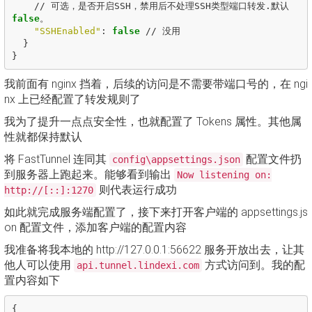
//
可选，是否开启SSH，禁用后不处理SSH类型端口转发.默认
false
。
"SSHEnabled"
:
false
//
没用
}
}
我前面有 nginx 挡着，后续的访问是不需要带端口号的，在 ngi
nx 上已经配置了转发规则了
我为了提升一点点安全性，也就配置了 Tokens 属性。其他属
性就都保持默认
将 FastTunnel 连同其
配置文件扔
config\appsettings.json
到服务器上跑起来。能够看到输出
Now listening on:
则代表运行成功
http://[::]:1270
如此就完成服务端配置了，接下来打开客户端的 appsettings.js
on 配置文件，添加客户端的配置内容
我准备将我本地的 http://127.0.0.1:56622 服务开放出去，让其
他人可以使用
方式访问到。我的配
api.tunnel.lindexi.com
置内容如下
{