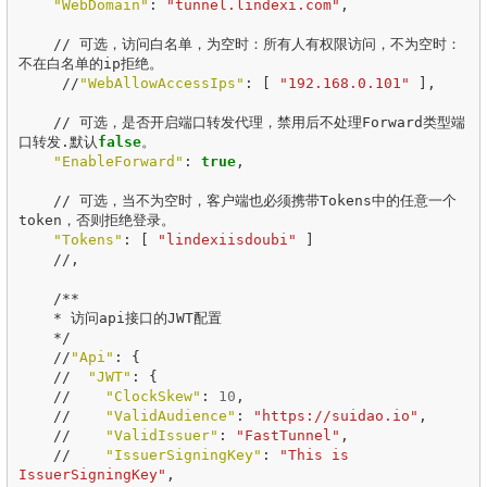
"WebDomain"
:
"tunnel.lindexi.com"
,
//
可选，访问白名单，为空时：所有人有权限访问，不为空时：
不在白名单的ip拒绝。
//
"WebAllowAccessIps"
:
[
"192.168.0.101"
],
//
可选，是否开启端口转发代理，禁用后不处理Forward类型端
口转发.默认
false
。
"EnableForward"
:
true
,
//
可选，当不为空时，客户端也必须携带Tokens中的任意一个
token，否则拒绝登录。
"Tokens"
:
[
"lindexiisdoubi"
]
//
,
/**
*
访问api接口的JWT配置
*/
//
"Api"
:
{
//
"JWT"
:
{
//
"ClockSkew"
:
10
,
//
"ValidAudience"
:
"https://suidao.io"
,
//
"ValidIssuer"
:
"FastTunnel"
,
//
"IssuerSigningKey"
:
"This is 
IssuerSigningKey"
,