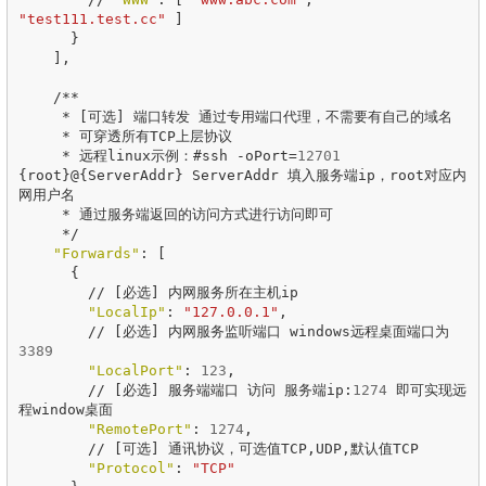
"test111.test.cc"
]
}
],
/**
*
[
可选
]
端口转发
通过专用端口代理，不需要有自己的域名
*
可穿透所有TCP上层协议
*
远程linux示例：#ssh
-oPort=
12701
{
root
}
@
{
ServerAddr
}
ServerAddr
填入服务端ip，root对应内
网用户名
*
通过服务端返回的访问方式进行访问即可
*/
"Forwards"
:
[
{
//
[
必选
]
内网服务所在主机ip
"LocalIp"
:
"127.0.0.1"
,
//
[
必选
]
内网服务监听端口
windows远程桌面端口为
3389
"LocalPort"
:
123
,
//
[
必选
]
服务端端口
访问
服务端ip:
1274
即可实现远
程window桌面
"RemotePort"
:
1274
,
//
[
可选
]
通讯协议，可选值TCP
,
UDP
,
默认值TCP
"Protocol"
:
"TCP"