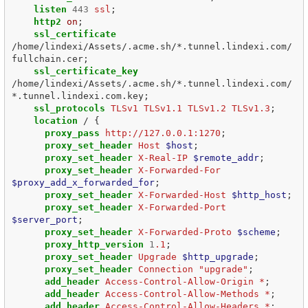
listen
443
ssl
;
http2
on
;
ssl_certificate
/home/lindexi/Assets/.acme.sh/*.tunnel.lindexi.com/
fullchain.cer
;
ssl_certificate_key
/home/lindexi/Assets/.acme.sh/*.tunnel.lindexi.com/
*.tunnel.lindexi.com.key
;
ssl_protocols
TLSv1
TLSv1.1
TLSv1.2
TLSv1.3
;
location
/
{
proxy_pass
http://127.0.0.1:1270
;
proxy_set_header
Host
$host
;
proxy_set_header
X-Real-IP
$remote_addr
;
proxy_set_header
X-Forwarded-For
$proxy_add_x_forwarded_for
;
proxy_set_header
X-Forwarded-Host
$http_host
;
proxy_set_header
X-Forwarded-Port
$server_port
;
proxy_set_header
X-Forwarded-Proto
$scheme
;
proxy_http_version
1
.1
;
proxy_set_header
Upgrade
$http_upgrade
;
proxy_set_header
Connection
"upgrade"
;
add_header
Access-Control-Allow-Origin
*
;
add_header
Access-Control-Allow-Methods
*
;
add_header
Access-Control-Allow-Headers
*
;