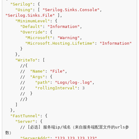
"Serilog"
:
{
"Using"
:
[
"Serilog.Sinks.Console"
,
"Serilog.Sinks.File"
],
"MinimumLevel"
:
{
"Default"
:
"Information"
,
"Override"
:
{
"Microsoft"
:
"Warning"
,
"Microsoft.Hosting.Lifetime"
:
"Information"
}
},
"WriteTo"
:
[
//
{
//
"Name"
:
"File"
,
//
"Args"
:
{
//
"path"
:
"Logs/log-.log"
,
//
"rollingInterval"
:
3
//
}
//
}
]
},
"FastTunnel"
:
{
"Server"
:
{
//
[
必选
]
服务端ip/域名（来自服务端配置文件的urls参
数）
"ServerAddr"
:
"123.123.123.123"
,