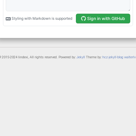
 2015-2024 lindexi, All rights reserved. Powered by:
Jekyll
Theme by:
hcz-jekyll-blog
walterlv