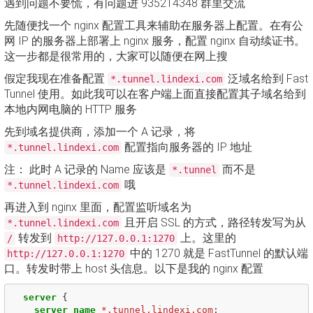
遇到问题不要慌，有问题进 935214348 群里交流
先随便找一个 nginx 配置工具来辅助在服务器上配置。在有公
网 IP 的服务器上部署上 nginx 服务，配置 nginx 自动续证书。
这一步都是很常用的，大家可以随便在网上搜
假定我现在准备配置
泛域名给到 Fast
*.tunnel.lindexi.com
Tunnel 使用。如此我可以在客户端上面直接配置其子域名给到
本地内网电脑的 HTTP 服务
先到域名提供商，添加一个 A 记录，将
配置指向服务器的 IP 地址
*.tunnel.lindexi.com
注： 此时 A 记录的 Name 应该是
而不是
*.tunnel
哦
*.tunnel.lindexi.com
再进入到 nginx 里面，配置监听域名为
且开启 SSL 的方式，路径转发写为从
*.tunnel.lindexi.com
转发到
上。这里的
/
http://127.0.0.1:1270
中的 1270 就是 FastTunnel 的默认端
http://127.0.0.1:1270
口。转发时带上 host 头信息。以下是我的 nginx 配置
server
{
server_name
*.tunnel.lindexi.com
;