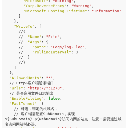
"Microsoft"
:
"Warning"
,
"Yarp.ReverseProxy"
:
"Warning"
,
"Microsoft.Hosting.Lifetime"
:
"Information"
}
},
"WriteTo"
:
[
//
{
//
"Name"
:
"File"
,
//
"Args"
:
{
//
"path"
:
"Logs/log-.log"
,
//
"rollingInterval"
:
3
//
}
//
}
]
},
"AllowedHosts"
:
"*"
,
//
Http&客户端通讯端口
"urls"
:
"http://*:1270"
,
//
是否启用文件日志输出
"EnableFileLog"
:
false
,
"FastTunnel"
:
{
//
可选，绑定的根域名，
//
客户端需配置SubDomain，实现
$
{
SubDomain
}
.$
{
WebDomain
}
访问内网的站点，注意：需要通过域
名访问网站时必选。