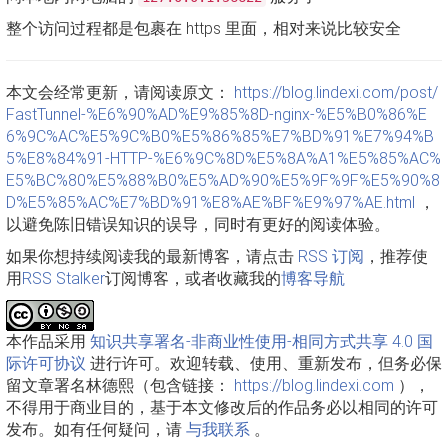
整个访问过程都是包裹在 https 里面，相对来说比较安全
本文会经常更新，请阅读原文：
https://blog.lindexi.com/post/
FastTunnel-%E6%90%AD%E9%85%8D-nginx-%E5%B0%86%E
6%9C%AC%E5%9C%B0%E5%86%85%E7%BD%91%E7%94%B
5%E8%84%91-HTTP-%E6%9C%8D%E5%8A%A1%E5%85%AC%
E5%BC%80%E5%88%B0%E5%AD%90%E5%9F%9F%E5%90%8
D%E5%85%AC%E7%BD%91%E8%AE%BF%E9%97%AE.html
，
以避免陈旧错误知识的误导，同时有更好的阅读体验。
如果你想持续阅读我的最新博客，请点击
RSS 订阅
，推荐使
用
RSS Stalker
订阅博客，或者收藏我的
博客导航
本作品采用
知识共享署名-非商业性使用-相同方式共享 4.0 国
际许可协议
进行许可。欢迎转载、使用、重新发布，但务必保
留文章署名林德熙（包含链接：
https://blog.lindexi.com
），
不得用于商业目的，基于本文修改后的作品务必以相同的许可
发布。如有任何疑问，请
与我联系
。