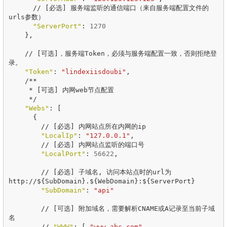
//
[
必选
]
服务端监听的通信端口（来自服务端配置文件的
urls参数）
"ServerPort"
:
1270
},
//
[
可选
]
，服务端Token，必须与服务端配置一致，否则拒绝登
录。
"Token"
:
"lindexiisdoubi"
,
/**
*
[
可选
]
内网web节点配置
*/
"Webs"
:
[
{
//
[
必选
]
内网站点所在内网的ip
"LocalIp"
:
"127.0.0.1"
,
//
[
必选
]
内网站点监听的端口号
"LocalPort"
:
56622
,
//
[
必选
]
子域名
,
访问本站点时的url为
http://$
{
SubDomain
}
.$
{
WebDomain
}
:$
{
ServerPort
}
"SubDomain"
:
"api"
//
[
可选
]
附加域名，需要解析CNAME或A记录至当前子域
名
//
"WWW"
:
[
"www.abc.com"
,