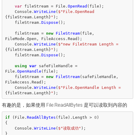
var
fileStream
=
File
.
OpenRead
(
file
);
Console
.
WriteLine
(
$"File.OpenRead 
{
fileStream
.
Length
}
"
);
fileStream
.
Dispose
();
fileStream
=
new
FileStream
(
file
,
FileMode
.
Open
,
FileAccess
.
Read
);
Console
.
WriteLine
(
$"new FileStream Length = 
{
fileStream
.
Length
}
"
);
fileStream
.
Dispose
();
using
var
safeFileHandle
=
File
.
OpenHandle
(
file
);
fileStream
=
new
FileStream
(
safeFileHandle
,
FileAccess
.
Read
);
Console
.
WriteLine
(
$"File.OpenHandle Length = 
{
fileStream
.
Length
}
"
);
有趣的是，如果使用 File.ReadAllBytes 是可以读取到内容的
if
(
File
.
ReadAllBytes
(
file
).
Length
>
0
)
{
Console
.
WriteLine
(
$"读取成功"
);
}