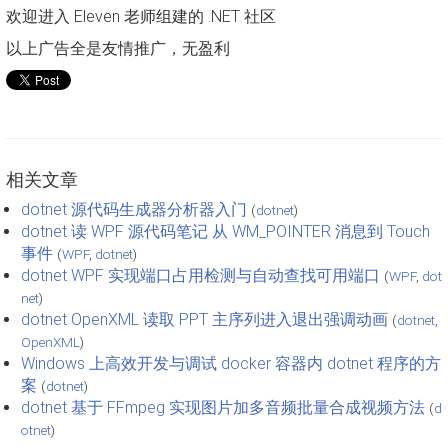
欢迎进入 Eleven 老师组建的 .NET 社区
以上广告全是友情推广，无盈利
相关文章
dotnet 源代码生成器分析器入门
(
dotnet
)
dotnet 读 WPF 源代码笔记 从 WM_POINTER 消息到 Touch
事件
(
WPF
,
dotnet
)
dotnet WPF 实现端口占用检测与自动查找可用端口
(
WPF
,
dot
net
)
dotnet OpenXML 读取 PPT 主序列进入退出强调动画
(
dotnet
,
OpenXML
)
Windows 上高效开发与调试 docker 容器内 dotnet 程序的方
案
(
dotnet
)
dotnet 基于 FFmpeg 实现图片加多音频批量合成视频方法
(
d
otnet
)