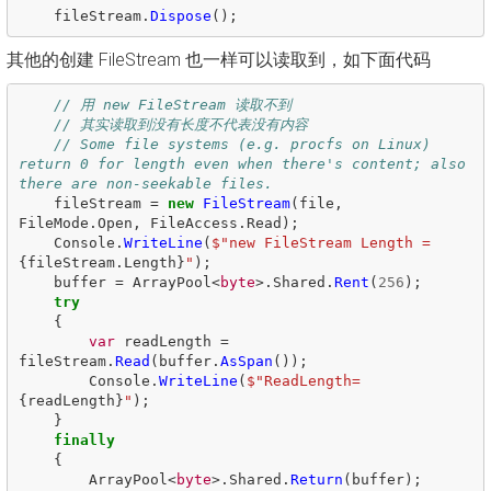
fileStream
.
Dispose
();
其他的创建 FileStream 也一样可以读取到，如下面代码
// 用 new FileStream 读取不到
// 其实读取到没有长度不代表没有内容
// Some file systems (e.g. procfs on Linux) 
return 0 for length even when there's content; also 
there are non-seekable files.
fileStream
=
new
FileStream
(
file
,
FileMode
.
Open
,
FileAccess
.
Read
);
Console
.
WriteLine
(
$"new FileStream Length = 
{
fileStream
.
Length
}
"
);
buffer
=
ArrayPool
<
byte
>.
Shared
.
Rent
(
256
);
try
{
var
readLength
=
fileStream
.
Read
(
buffer
.
AsSpan
());
Console
.
WriteLine
(
$"ReadLength=
{
readLength
}
"
);
}
finally
{
ArrayPool
<
byte
>.
Shared
.
Return
(
buffer
);