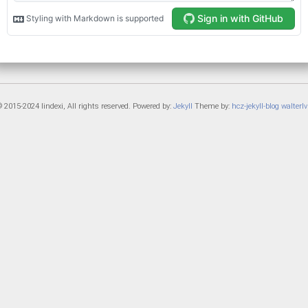
 2015-2024 lindexi, All rights reserved. Powered by:
Jekyll
Theme by:
hcz-jekyll-blog
walterlv