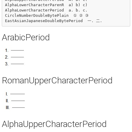
AlphaLowerCharacterParenR  a) b) c)

AlphaLowerCharacterPeriod  a. b. c.

CircleNumberDoubleBytePlain  ① ② ③

ArabicPeriod
RomanUpperCharacterPeriod
AlphaUpperCharacterPeriod