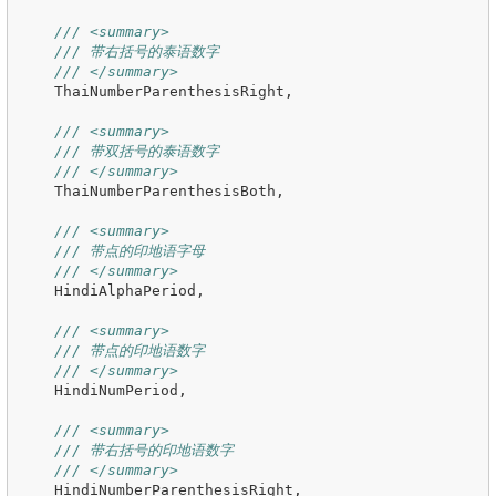
/// <summary>
/// 带右括号的泰语数字
/// </summary>
ThaiNumberParenthesisRight
,
/// <summary>
/// 带双括号的泰语数字
/// </summary>
ThaiNumberParenthesisBoth
,
/// <summary>
/// 带点的印地语字母
/// </summary>
HindiAlphaPeriod
,
/// <summary>
/// 带点的印地语数字
/// </summary>
HindiNumPeriod
,
/// <summary>
/// 带右括号的印地语数字
/// </summary>
HindiNumberParenthesisRight
,