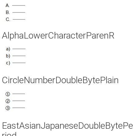
AlphaLowerCharacterParenR
CircleNumberDoubleBytePlain
EastAsianJapaneseDoubleBytePe
riod