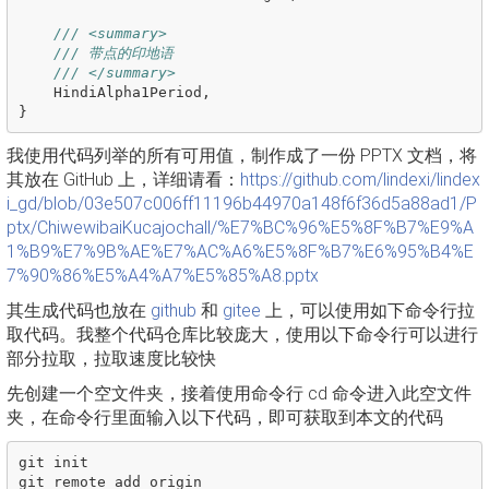
/// <summary>
/// 带点的印地语
/// </summary>
HindiAlpha1Period
,
}
我使用代码列举的所有可用值，制作成了一份 PPTX 文档，将
其放在 GitHub 上，详细请看：
https://github.com/lindexi/lindex
i_gd/blob/03e507c006ff11196b44970a148f6f36d5a88ad1/P
ptx/ChiwewibaiKucajochall/%E7%BC%96%E5%8F%B7%E9%A
1%B9%E7%9B%AE%E7%AC%A6%E5%8F%B7%E6%95%B4%E
7%90%86%E5%A4%A7%E5%85%A8.pptx
其生成代码也放在
github
和
gitee
上，可以使用如下命令行拉
取代码。我整个代码仓库比较庞大，使用以下命令行可以进行
部分拉取，拉取速度比较快
先创建一个空文件夹，接着使用命令行 cd 命令进入此空文件
夹，在命令行里面输入以下代码，即可获取到本文的代码
git init

git remote add origin 