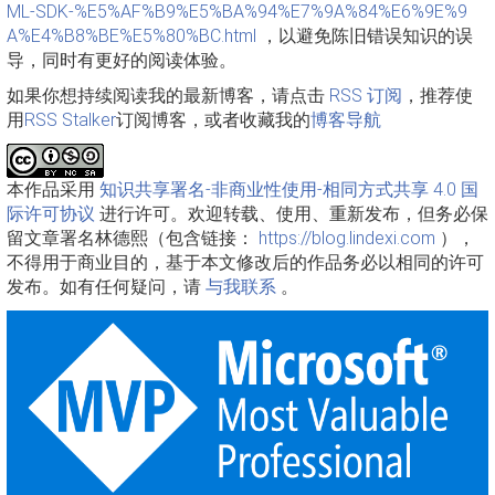
ML-SDK-%E5%AF%B9%E5%BA%94%E7%9A%84%E6%9E%9
A%E4%B8%BE%E5%80%BC.html
，以避免陈旧错误知识的误
导，同时有更好的阅读体验。
如果你想持续阅读我的最新博客，请点击
RSS 订阅
，推荐使
用
RSS Stalker
订阅博客，或者收藏我的
博客导航
本作品采用
知识共享署名-非商业性使用-相同方式共享 4.0 国
际许可协议
进行许可。欢迎转载、使用、重新发布，但务必保
留文章署名林德熙（包含链接：
https://blog.lindexi.com
），
不得用于商业目的，基于本文修改后的作品务必以相同的许可
发布。如有任何疑问，请
与我联系
。