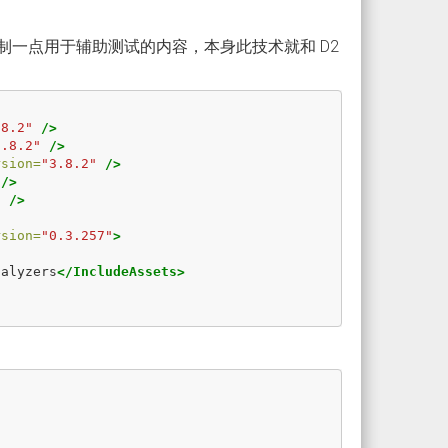
于绘制一点用于辅助测试的内容，本身此技术就和 D2
.8.2"
/>
3.8.2"
/>
rsion=
"3.8.2"
/>
/>
"
/>
rsion=
"0.3.257"
>
nalyzers
</IncludeAssets>