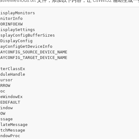
ativeMethods.txt 文件，添加以下内容，让 CsWin32 辅助生成
DisplayMonitors
onitorInfo
TORINFOEXW
DisplaySettings
isplayConfigBufferSizes
yDisplayConfig
layConfigGetDeviceInfo
LAYCONFIG_SOURCE_DEVICE_NAME
LAYCONFIG_TARGET_DEVICE_NAME
sterClassEx
oduleHandle
Cursor
ARROW
roc
teWindowEx
SEDEFAULT
Window
HOW
essage
slateMessage
atchMessage
indowProc