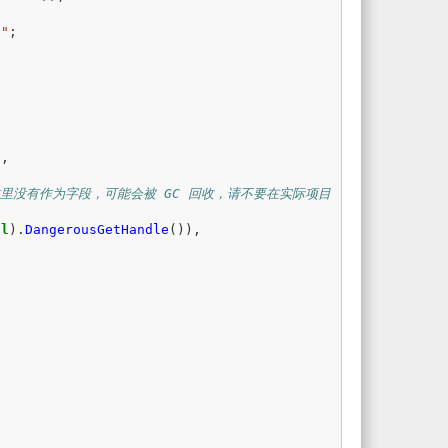
}
"
;
),
这里没有作为字段，可能会被 GC 回收，请不要在实际项目
ll
).
DangerousGetHandle
()),