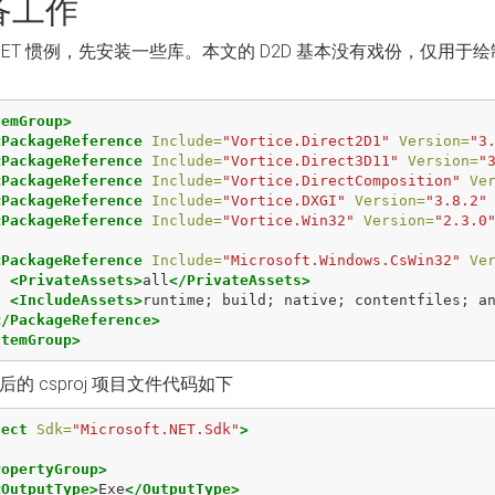
备工作
.NET 惯例，先安装一些库。本文的 D2D 基本没有戏份，仅用
temGroup>
<PackageReference
Include=
"Vortice.Direct2D1"
Version=
"3
<PackageReference
Include=
"Vortice.Direct3D11"
Version=
"
<PackageReference
Include=
"Vortice.DirectComposition"
Ve
<PackageReference
Include=
"Vortice.DXGI"
Version=
"3.8.2"
<PackageReference
Include=
"Vortice.Win32"
Version=
"2.3.0
<PackageReference
Include=
"Microsoft.Windows.CsWin32"
Ve
<PrivateAssets>
all
</PrivateAssets>
<IncludeAssets>
runtime; build; native; contentfiles; a
</PackageReference>
ItemGroup>
后的 csproj 项目文件代码如下
ject
Sdk=
"Microsoft.NET.Sdk"
>
ropertyGroup>
<OutputType>
Exe
</OutputType>