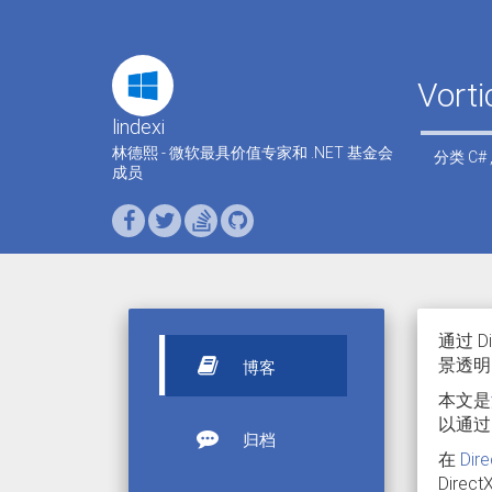
Vort
lindexi
林德熙 - 微软最具价值专家和 .NET 基金会
分类
C#
成员
通过 D
景透明
博客
本文是
以通过
归档
在
Di
Dir