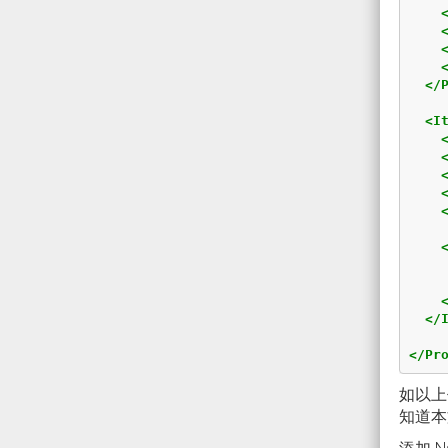
</
<I
</
</Pr
如以上
知道本