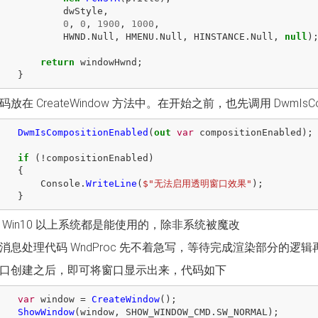
dwStyle
,
0
,
0
,
1900
,
1000
,
HWND
.
Null
,
HMENU
.
Null
,
HINSTANCE
.
Null
,
null
)
return
windowHwnd
;
}
放在 CreateWindow 方法中。在开始之前，也先调用 DwmIsCom
DwmIsCompositionEnabled
(
out
var
compositionEnabled
);
if
(!
compositionEnabled
)
{
Console
.
WriteLine
(
$"无法启用透明窗口效果"
);
}
 Win10 以上系统都是能使用的，除非系统被魔改
消息处理代码 WndProc 先不着急写，等待完成渲染部分的逻辑
口创建之后，即可将窗口显示出来，代码如下
var
window
=
CreateWindow
();
ShowWindow
(
window
,
SHOW_WINDOW_CMD
.
SW_NORMAL
);