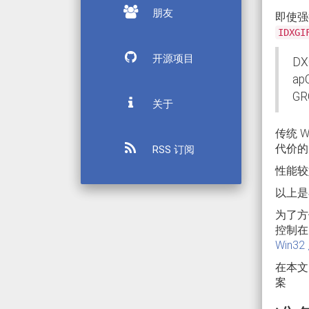
朋友
即使
IDXGI
开源项目
DX
ap
GR
关于
传统 W
代价的
RSS 订阅
性能较
以上是
为了方
控制在
Win3
在本文的
案