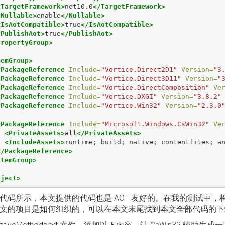
<TargetFramework>
net10.0
</TargetFramework>
<Nullable>
enable
</Nullable>
<IsAotCompatible>
true
</IsAotCompatible>
<PublishAot>
true
</PublishAot>
PropertyGroup>
temGroup>
<PackageReference
Include=
"Vortice.Direct2D1"
Version=
"3
<PackageReference
Include=
"Vortice.Direct3D11"
Version=
"
<PackageReference
Include=
"Vortice.DirectComposition"
Ve
<PackageReference
Include=
"Vortice.DXGI"
Version=
"3.8.2"
<PackageReference
Include=
"Vortice.Win32"
Version=
"2.3.0
<PackageReference
Include=
"Microsoft.Windows.CsWin32"
Ve
<PrivateAssets>
all
</PrivateAssets>
<IncludeAssets>
runtime; build; native; contentfiles; a
</PackageReference>
ItemGroup>
oject>
代码所示，本文提供的代码也是 AOT 友好的。在我的测试中，构建的 
文的项目是如何组织的，可以在本文末尾找到本文全部代码的下