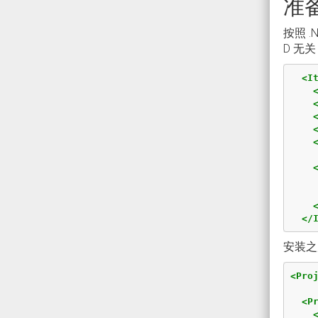
准
按照 
D 无关
<I
</
安装之
<Pro
<P