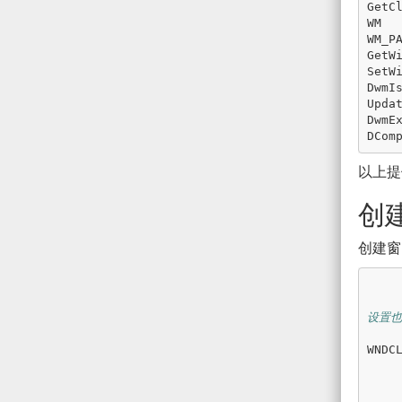
GetC
WM
WM_P
GetW
SetW
DwmI
Upda
DwmE
DCom
以上提
创
创建窗
设置也
WNDC