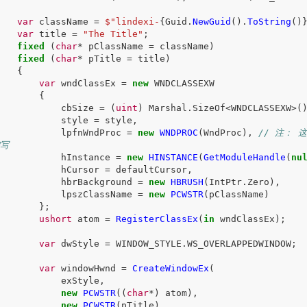
var
className
=
$"lindexi-
{
Guid
.
NewGuid
().
ToString
()
var
title
=
"The Title"
;
fixed
(
char
*
pClassName
=
className
)
fixed
(
char
*
pTitle
=
title
)
{
var
wndClassEx
=
new
WNDCLASSEXW
{
cbSize
=
(
uint
)
Marshal
.
SizeOf
<
WNDCLASSEXW
>(
style
=
style
,
lpfnWndProc
=
new
WNDPROC
(
WndProc
),
// 注： 
写
hInstance
=
new
HINSTANCE
(
GetModuleHandle
(
nu
hCursor
=
defaultCursor
,
hbrBackground
=
new
HBRUSH
(
IntPtr
.
Zero
),
lpszClassName
=
new
PCWSTR
(
pClassName
)
};
ushort
atom
=
RegisterClassEx
(
in
wndClassEx
);
var
dwStyle
=
WINDOW_STYLE
.
WS_OVERLAPPEDWINDOW
;
var
windowHwnd
=
CreateWindowEx
(
exStyle
,
new
PCWSTR
((
char
*)
atom
),
new
PCWSTR
(
pTitle
),