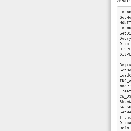
添加 N
Enum
GetM
MONI
Enum
GetD
Quer
Disp
DISP
DISP
Regi
GetM
Load
IDC_
WndP
Crea
CW_U
Show
SW_S
GetM
Tran
Disp
DefW