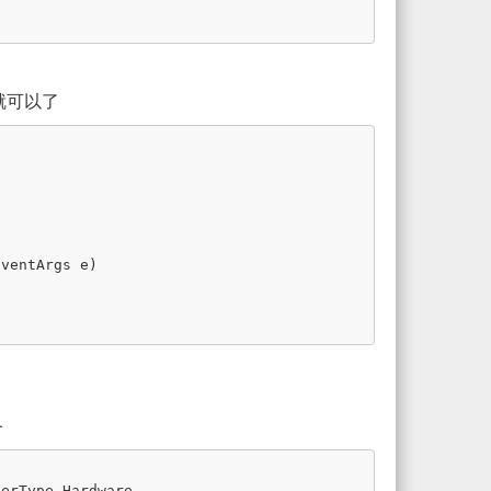
就可以了
EventArgs
e
)
备
verType
.
Hardware
,