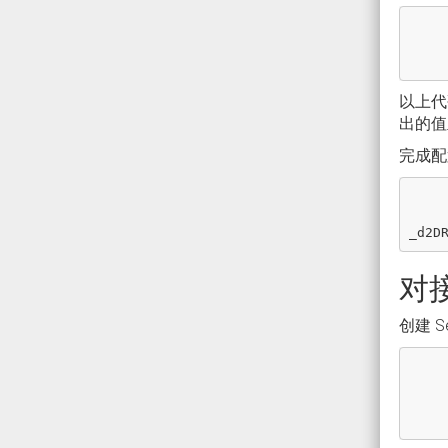
以上代
出的值
完成配置
_d2D
对接
创建 S