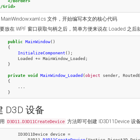
</Border>
</Grid>
MainWindow.xaml.cs 文件，开始编写本文的核心代码
要放在 WPF 窗口获取句柄之后，简单方便来说在 Loaded 之后
public
MainWindow
()
{
InitializeComponent
();
Loaded
+=
MainWindow_Loaded
;
}
private
void
MainWindow_Loaded
(
object
sender
,
Routed
{
...
}
 D3D 设备
使用
方法即可创建 ID3D11Device 设
D3D11.D3D11CreateDevice
ID3D11Device
device
=
D3D11
.
D3D11CreateDevice
(
Vortice
.
Direct3D
.
Dri