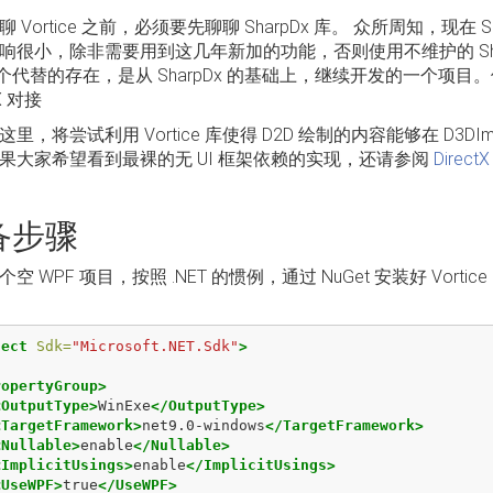
 Vortice 之前，必须要先聊聊 SharpDx 库。 众所周知，现在 S
响很小，除非需要用到这几年新加的功能，否则使用不维护的 SharpDx 
一个代替的存在，是从 SharpDx 的基础上，继续开发的一个项目。使用
tX 对接
里，将尝试利用 Vortice 库使得 D2D 绘制的内容能够在 D3D
果大家希望看到最裸的无 UI 框架依赖的实现，还请参阅
Direc
备步骤
空 WPF 项目，按照 .NET 的惯例，通过 NuGet 安装好 Vort
ject
Sdk=
"Microsoft.NET.Sdk"
>
ropertyGroup>
<OutputType>
WinExe
</OutputType>
<TargetFramework>
net9.0-windows
</TargetFramework>
<Nullable>
enable
</Nullable>
<ImplicitUsings>
enable
</ImplicitUsings>
<UseWPF>
true
</UseWPF>