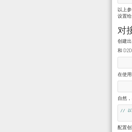
以上参
设置给到
对接
创建出
和 D2
在使用 
自然，
// 
配置创