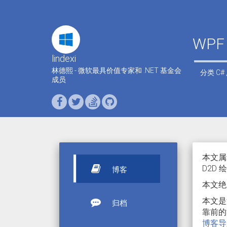
WPF
lindexi
林德熙 - 微软最具价值专家和 .NET 基金会
分类
C#
成员
本文属于
D2D
博客
本文绝
本文是
归档
靠前的
博客导