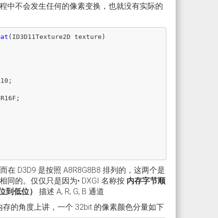
程中不会发生任何的像素变换，也就没有实际的
mat
(
ID3D11Texture2D
texture
)
R10
;
6R16F
;
;
在 D3D9 是按照 A8R8G8B8 排列的，这两个是
的。仅仅只是因为• DXGI 名称按
内存字节顺
位到低位）
描述 A, R, G, B 通道
内存的角度上讲，一个 32bit 的像素颜色分量如下