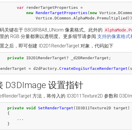
var
renderTargetProperties
=
new
RenderTargetProperties
(
new
Vortice
.
DComm
Vortice
.
DCommon
.
AlphaMode
.
Premultiplied
)
码关键在于 B8G8R8A8_UNorm 像素格式。此外的
AlphaMode.P
里的 RGB 分量都乘以透明度。更多细节请参阅
支持的像素格式和 Alph
之后，即可创建 ID2D1RenderTarget 对象，代码如下
private
ID2D1RenderTarget
?
_d2DRenderTarget
;
RenderTarget
=
d2dFactory
.
CreateDxgiSurfaceRenderTarget
(
 D3DImage 设置指针
etRenderTarget 方法，将传入的 ID3D11Texture2D 参数和 
private
void
SetRenderTarget
(
ID3D11Texture2D
target
)
{
...
}