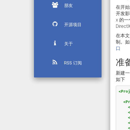
朋友
在开始聊
开发影
x 的
开源项目
Direc
在本文这
制。如
关于
口
准
RSS 订阅
新建一个
如下
<Pro
<P