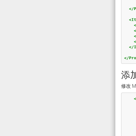
</
<I
</
</Pr
添
修改 M