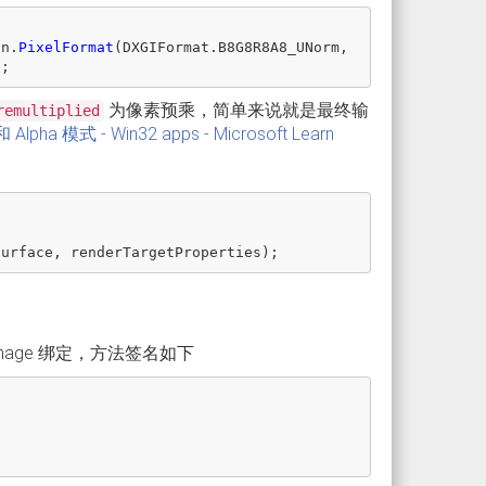
on
.
PixelFormat
(
DXGIFormat
.
B8G8R8A8_UNorm
,
);
为像素预乘，简单来说就是最终输
remultiplied
a 模式 - Win32 apps - Microsoft Learn
surface
,
renderTargetProperties
);
D3DImage 绑定，方法签名如下