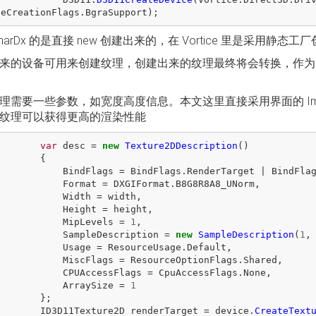
ceCreationFlags
.
BgraSupport
);
SharDx 的是直接 new 创建出来的，在 Vortice 里是采用
来的设备可用来创建纹理，创建出来的纹理最终将会转换，作为 D3DIma
理需要一些参数，如宽度高度信息。本文这里直接采用界面的 Im
纹理可以获得更高的渲染性能
var
desc
=
new
Texture2DDescription
()
{
BindFlags
=
BindFlags
.
RenderTarget
|
BindFla
Format
=
DXGIFormat
.
B8G8R8A8_UNorm
,
Width
=
width
,
Height
=
height
,
MipLevels
=
1
,
SampleDescription
=
new
SampleDescription
(
1
,
Usage
=
ResourceUsage
.
Default
,
MiscFlags
=
ResourceOptionFlags
.
Shared
,
CPUAccessFlags
=
CpuAccessFlags
.
None
,
ArraySize
=
1
};
ID3D11Texture2D
renderTarget
=
device
.
CreateText