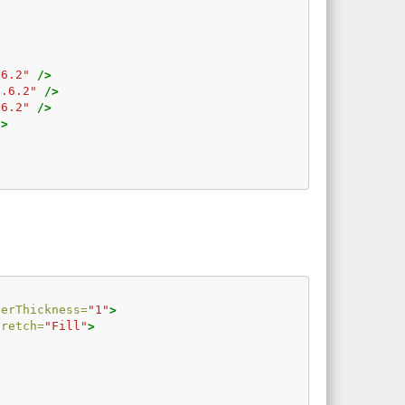
.6.2"
/>
3.6.2"
/>
.6.2"
/>
/>
derThickness=
"1"
>
tretch=
"Fill"
>