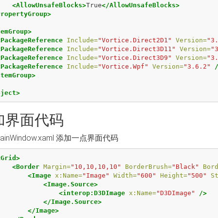
<AllowUnsafeBlocks>
True
</AllowUnsafeBlocks>
PropertyGroup>
temGroup>
<PackageReference
Include=
"Vortice.Direct2D1"
Version=
"3
<PackageReference
Include=
"Vortice.Direct3D11"
Version=
"
<PackageReference
Include=
"Vortice.Direct3D9"
Version=
"3
<PackageReference
Include=
"Vortice.Wpf"
Version=
"3.6.2"
ItemGroup>
oject>
加界面代码
ainWindow.xaml 添加一点界面代码
<Grid>
<Border
Margin=
"10,10,10,10"
BorderBrush=
"Black"
Bor
<Image
x:Name=
"Image"
Width=
"600"
Height=
"500"
S
<Image.Source>
<interop:D3DImage
x:Name=
"D3DImage"
/>
</Image.Source>
</Image>