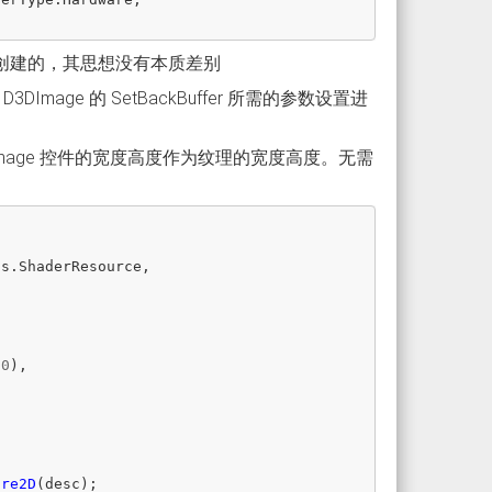
静态工厂创建的，其思想没有本质差别
ge 的 SetBackBuffer 所需的参数设置进
age 控件的宽度高度作为纹理的宽度高度。无需
gs
.
ShaderResource
,
0
),
ure2D
(
desc
);