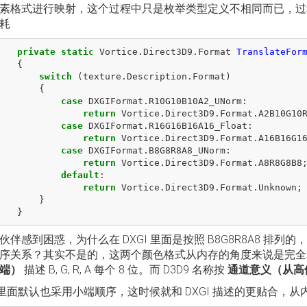
素格式进行映射，这个过程中只是枚举类型定义不相同而已，过
耗
private
static
Vortice
.
Direct3D9
.
Format
TranslateFor
{
switch
(
texture
.
Description
.
Format
)
{
case
DXGIFormat
.
R10G10B10A2_UNorm
:
return
Vortice
.
Direct3D9
.
Format
.
A2B10G10
case
DXGIFormat
.
R16G16B16A16_Float
:
return
Vortice
.
Direct3D9
.
Format
.
A16B16G1
case
DXGIFormat
.
B8G8R8A8_UNorm
:
return
Vortice
.
Direct3D9
.
Format
.
A8R8G8B8
default
:
return
Vortice
.
Direct3D9
.
Format
.
Unknown
;
}
}
伴感到困惑，为什么在 DXGI 里面是按照 B8G8R8A8 排列的，而
序关系？其实不是的，这两个颜色格式从内存的角度来说是完全相同
端）
描述 B, G, R, A 每个 8 位。而 D3D9 名称按
通道意义（从高
# 里面默认也采用小端顺序，这时候就和 DXGI 描述的更贴合，从