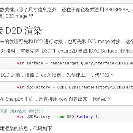
数关键点除了尺寸信息之外，还在于颜色格式选用 B8G8R8A8_
 D3DImage 里
 D2D 渲染
来的纹理可先和 D2D 进行对接，也可先和 D3DImage 对接，
D 对接时，需要先将 ID3D11Texture2D 当成 IDXGISurfac
var
surface
=
renderTarget
.
QueryInterface
<
IDXGIS
D2D 之前，按照 DirectX 惯例，先创建工厂，代码如下
var
d2dFactory
=
D2D1
.
D2D1CreateFactory
<
ID2D1Fac
在 SharpDx 里面，是直接用 new 创建出来，代码如下
以下是 SharpDx 的代码：
var
d2DFactory
=
new
D2D
.
Factory
();
建渲染的信息，代码如下