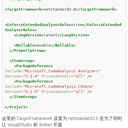
<TargetFramework>
netstandard2.0
</TargetFramework>
<EnforceExtendedAnalyzerRules>
true
</EnforceExtended
AnalyzerRules>
<LangVersion>
latest
</LangVersion>
<Nullable>
enable
</Nullable>
</PropertyGroup>
<ItemGroup>
<PackageReference
Include=
"Microsoft.CodeAnalysis.Analyzers"
Version=
"3.3.4"
PrivateAssets=
"all"
/>
<PackageReference
Include=
"Microsoft.CodeAnalysis.CSharp"
Version=
"4.2.0"
PrivateAssets=
"all"
/>
</ItemGroup>
</Project>
这里的 TargetFramework 设置为 netstandard2.0 是为了同时
让 VisualStudio 和 dotnet 开森