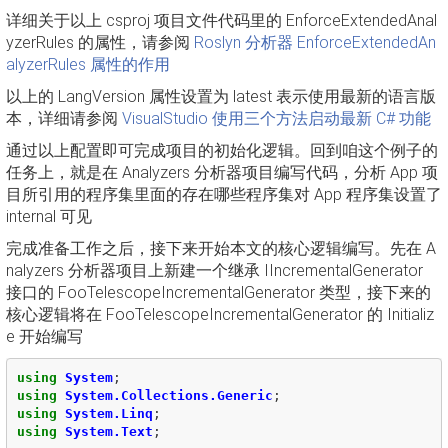
详细关于以上 csproj 项目文件代码里的 EnforceExtendedAnal
yzerRules 的属性，请参阅
Roslyn 分析器 EnforceExtendedAn
alyzerRules 属性的作用
以上的 LangVersion 属性设置为 latest 表示使用最新的语言版
本，详细请参阅
VisualStudio 使用三个方法启动最新 C# 功能
通过以上配置即可完成项目的初始化逻辑。回到咱这个例子的
任务上，就是在 Analyzers 分析器项目编写代码，分析 App 项
目所引用的程序集里面的存在哪些程序集对 App 程序集设置了
internal 可见
完成准备工作之后，接下来开始本文的核心逻辑编写。先在 A
nalyzers 分析器项目上新建一个继承 IIncrementalGenerator
接口的 FooTelescopeIncrementalGenerator 类型，接下来的
核心逻辑将在 FooTelescopeIncrementalGenerator 的 Initializ
e 开始编写
using
System
;
using
System.Collections.Generic
;
using
System.Linq
;
using
System.Text
;