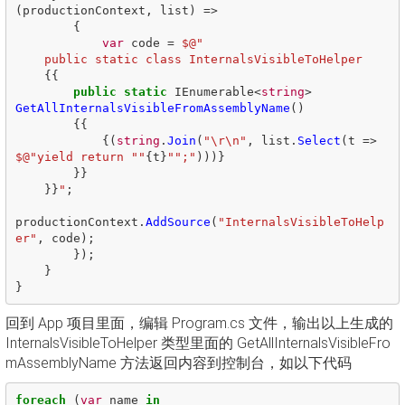
(
productionContext
,
list
)
=>
{
var
code
=
$@"
    public static class InternalsVisibleToHelper
{{
public
static
IEnumerable
<
string
>
GetAllInternalsVisibleFromAssemblyName
()
{{
{(
string
.
Join
(
"\r\n"
,
list
.
Select
(
t
=>
$@"yield return ""
{
t
}
"";"
)))}
}}
}}
"
;
productionContext
.
AddSource
(
"InternalsVisibleToHelp
er"
,
code
);
});
}
}
回到 App 项目里面，编辑 Program.cs 文件，输出以上生成的
InternalsVisibleToHelper 类型里面的 GetAllInternalsVisibleFro
mAssemblyName 方法返回内容到控制台，如以下代码
foreach
(
var
name
in