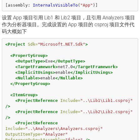
[
assembly
:
InternalsVisibleTo
(
"App"
)]
设置 App 项目引用 Lib1 和 Lib2 项目，且引用 Analyzers 项目
作为分析器项目。完成设置的 App 项目的 csproj 项目文件代
码大概如下
<Project
Sdk=
"Microsoft.NET.Sdk"
>
<PropertyGroup>
<OutputType>
Exe
</OutputType>
<TargetFramework>
net7.0
</TargetFramework>
<ImplicitUsings>
enable
</ImplicitUsings>
<Nullable>
enable
</Nullable>
</PropertyGroup>
<ItemGroup>
<ProjectReference
Include=
"..\Lib1\Lib1.csproj"
/>
<ProjectReference
Include=
"..\Lib2\Lib2.csproj"
/>
<ProjectReference
Include=
"..\Analyzers\Analyzers.csproj"
OutputItemType=
"Analyzer"
ReferenceOutputAssembly=
"false"
/>