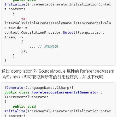
Initialize
(
IncrementalGeneratorInitializationContex
t
context
)
{
var
internalsVisibleFromAssemblyNameListIncrementalValu
eProvider
=
context
.
CompilationProvider
.
Select
((
compilation
,
token
)
=>
{
...
// 忽略代码
});
}
}
通过 compilation 的 SourceModule 属性的 ReferencedAssem
blySymbols 即可获取到所有的引用程序集，如以下代码
[
Generator
(
LanguageNames
.
CSharp
)]
public
class
FooTelescopeIncrementalGenerator
:
IIncrementalGenerator
{
public
void
Initialize
(
IncrementalGeneratorInitializationContex
t
context
)