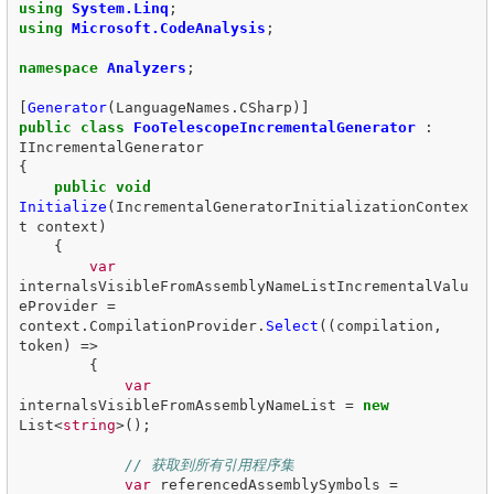
using
System.Linq
;
using
Microsoft.CodeAnalysis
;
namespace
Analyzers
;
[
Generator
(
LanguageNames
.
CSharp
)]
public
class
FooTelescopeIncrementalGenerator
:
IIncrementalGenerator
{
public
void
Initialize
(
IncrementalGeneratorInitializationContex
t
context
)
{
var
internalsVisibleFromAssemblyNameListIncrementalValu
eProvider
=
context
.
CompilationProvider
.
Select
((
compilation
,
token
)
=>
{
var
internalsVisibleFromAssemblyNameList
=
new
List
<
string
>();
// 获取到所有引用程序集
var
referencedAssemblySymbols
=