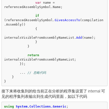
var
name
=
referencedAssemblySymbol
.
Name
;
if
(
referencedAssemblySymbol
.
GivesAccessTo
(
compilation
.
Assembly
))
{
internalsVisibleFromAssemblyNameList
.
Add
(
name
);
}
}
return
internalsVisibleFromAssemblyNameList
;
});
...
// 忽略代码
}
}
接下来将收集到的给当前正在分析的程序集设置了 internal 可
见的程序集列表输出到生成代码里面，如以下代码
using
System.Collections.Generic
;