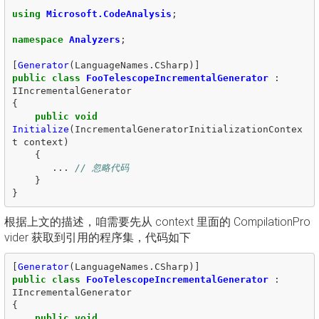
using
Microsoft.CodeAnalysis
;
namespace
Analyzers
;
[
Generator
(
LanguageNames
.
CSharp
)]
public
class
FooTelescopeIncrementalGenerator
:
IIncrementalGenerator
{
public
void
Initialize
(
IncrementalGeneratorInitializationContex
t
context
)
{
...
// 忽略代码
}
}
根据上文的描述，咱需要先从 context 里面的 CompilationPro
vider 获取到引用的程序集，代码如下
[
Generator
(
LanguageNames
.
CSharp
)]
public
class
FooTelescopeIncrementalGenerator
:
IIncrementalGenerator
{
public
void