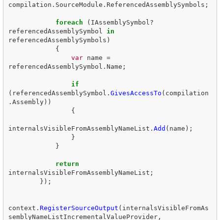
compilation
.
SourceModule
.
ReferencedAssemblySymbols
;
foreach
(
IAssemblySymbol
?
referencedAssemblySymbol
in
referencedAssemblySymbols
)
{
var
name
=
referencedAssemblySymbol
.
Name
;
if
(
referencedAssemblySymbol
.
GivesAccessTo
(
compilation
.
Assembly
))
{
internalsVisibleFromAssemblyNameList
.
Add
(
name
);
}
}
return
internalsVisibleFromAssemblyNameList
;
});
context
.
RegisterSourceOutput
(
internalsVisibleFromAs
semblyNameListIncrementalValueProvider
,