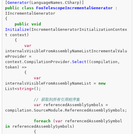
[
Generator
(
LanguageNames
.
CSharp
)]
public
class
FooTelescopeIncrementalGenerator
:
IIncrementalGenerator
{
public
void
Initialize
(
IncrementalGeneratorInitializationContex
t
context
)
{
var
internalsVisibleFromAssemblyNameListIncrementalValu
eProvider
=
context
.
CompilationProvider
.
Select
((
compilation
,
token
)
=>
{
var
internalsVisibleFromAssemblyNameList
=
new
List
<
string
>();
// 获取到所有引用程序集
var
referencedAssemblySymbols
=
compilation
.
SourceModule
.
ReferencedAssemblySymbols
;
foreach
(
var
referencedAssemblySymbol
in
referencedAssemblySymbols
)
{