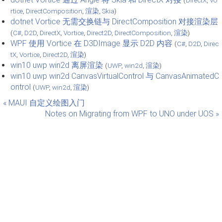
rtice
,
DirectComposition
,
渲染
,
Skia
)
dotnet Vortice 无需交换链与 DirectComposition 对接渲染层
(
C#
,
D2D
,
DirectX
,
Vortice
,
Direct2D
,
DirectComposition
,
渲染
)
WPF 使用 Vortice 在 D3DImage 显示 D2D 内容
(
C#
,
D2D
,
Direc
tX
,
Vortice
,
Direct2D
,
渲染
)
win10 uwp win2d 离屏渲染
(
UWP
,
win2d
,
渲染
)
win10 uwp win2d CanvasVirtualControl 与 CanvasAnimatedC
ontrol
(
UWP
,
win2d
,
渲染
)
« MAUI 自定义绘图入门
Notes on Migrating from WPF to UNO under UOS »