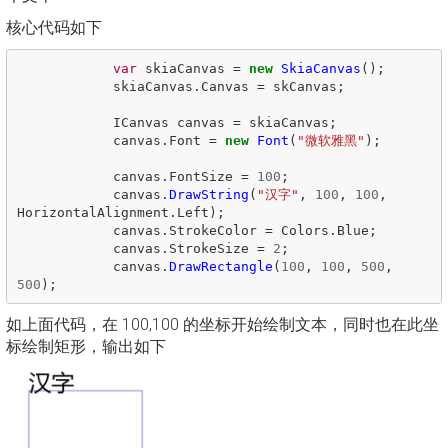
核心代码如下
var
skiaCanvas
=
new
SkiaCanvas
();
skiaCanvas
.
Canvas
=
skCanvas
;
ICanvas
canvas
=
skiaCanvas
;
canvas
.
Font
=
new
Font
(
"微软雅黑"
);
canvas
.
FontSize
=
100
;
canvas
.
DrawString
(
"汉字"
,
100
,
100
,
HorizontalAlignment
.
Left
);
canvas
.
StrokeColor
=
Colors
.
Blue
;
canvas
.
StrokeSize
=
2
;
canvas
.
DrawRectangle
(
100
,
100
,
500
,
500
);
如上面代码，在 100,100 的坐标开始绘制文本，同时也在此坐
标绘制矩形，输出如下