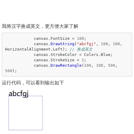
我将汉字换成英文，更方便大家了解
canvas
.
FontSize
=
100
;
canvas
.
DrawString
(
"abcfgj"
,
100
,
100
,
HorizontalAlignment
.
Left
);
// 换成英文
canvas
.
StrokeColor
=
Colors
.
Blue
;
canvas
.
StrokeSize
=
2
;
canvas
.
DrawRectangle
(
100
,
100
,
500
,
500
);
运行代码，可以看到输出如下