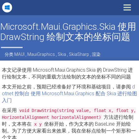
Toggle
navigat
Microsoft.Maui.Graphics.Skia 使用
DrawString 绘制文本的坐标问题
分类
MAUI
,
MauiGraphics
,
Skia
,
SkiaSharp
,
渲染
本文记录使用 Microsoft.Maui.Graphics.Skia 的 DrawString 进
行绘制文本，不同的重载方法绘制的文本的坐标不同的问题
本文开始之前，预期已经准备好了环境和基础项目，请参阅
d
otnet 控制台 使用 Microsoft.Maui.Graphics 配合 Skia 进行绘图
入门
在采用
void DrawString(string value, float x, float y,
方法进行绘制
HorizontalAlignment horizontalAlignment)
时，文本将在
坐标开始，作为文本的 BaseLine 开始绘
x y
制。为了方便大家看出来效果，我在坐标点绘制一个矩形和一
个文本