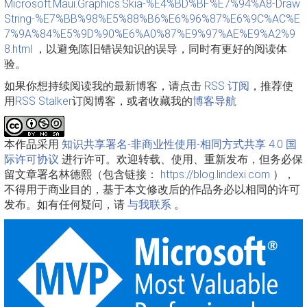
Microsoft.Maui.Graphics.Skia-%E4%BD%BF%E7%94%A8-Draw
String-%E7%BB%98%E5%88%B6%E6%96%87%E6%9C%AC%E
7%9A%84%E5%9D%90%E6%A0%87%E9%97%AE%E9%A2%9
8.html
，以避免陈旧错误知识的误导，同时有更好的阅读体
验。
如果你想持续阅读我的最新博客，请点击
RSS 订阅
，推荐使
用
RSS Stalker
订阅博客，或者收藏我的
博客导航
本作品采用
知识共享署名-非商业性使用-相同方式共享 4.0 国
际许可协议
进行许可。欢迎转载、使用、重新发布，但务必保
留文章署名林德熙（包含链接：
https://blog.lindexi.com
），
不得用于商业目的，基于本文修改后的作品务必以相同的许可
发布。如有任何疑问，请
与我联系
。