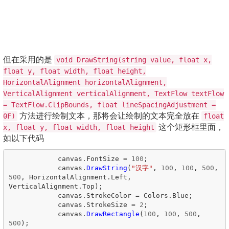
但在采用的是
void DrawString(string value, float x,
float y, float width, float height,
HorizontalAlignment horizontalAlignment,
VerticalAlignment verticalAlignment, TextFlow textFlow
= TextFlow.ClipBounds, float lineSpacingAdjustment =
方法进行绘制文本，那将会让绘制的文本完全放在
0F)
float
这个矩形框里面，
x, float y, float width, float height
如以下代码
canvas
.
FontSize
=
100
;
canvas
.
DrawString
(
"汉字"
,
100
,
100
,
500
,
500
,
HorizontalAlignment
.
Left
,
VerticalAlignment
.
Top
);
canvas
.
StrokeColor
=
Colors
.
Blue
;
canvas
.
StrokeSize
=
2
;
canvas
.
DrawRectangle
(
100
,
100
,
500
,
500
);