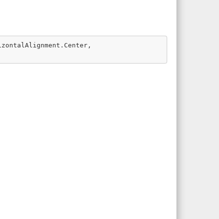
izontalAlignment
.
Center
,