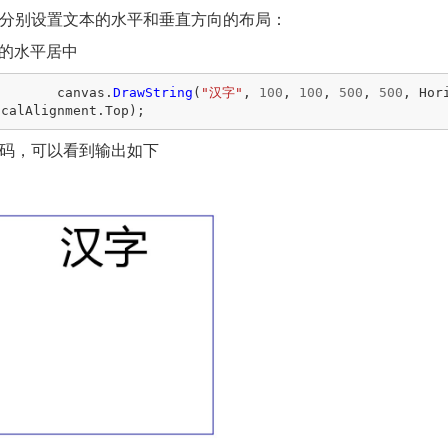
分别设置文本的水平和垂直方向的布局：
的水平居中
canvas
.
DrawString
(
"汉字"
,
100
,
100
,
500
,
500
,
Hor
icalAlignment
.
Top
);
码，可以看到输出如下