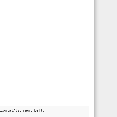
izontalAlignment
.
Left
,