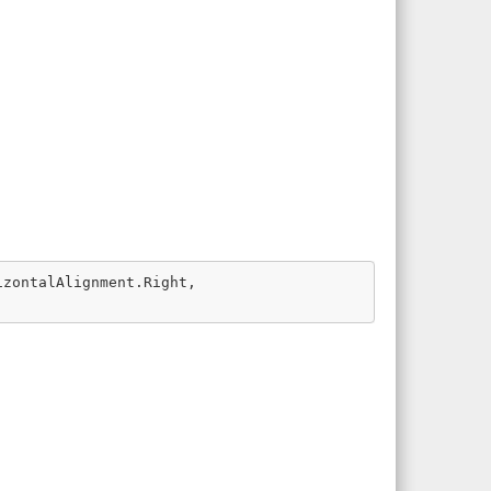
izontalAlignment
.
Right
,