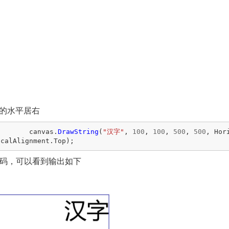
的水平居右
canvas
.
DrawString
(
"汉字"
,
100
,
100
,
500
,
500
,
Hor
icalAlignment
.
Top
);
码，可以看到输出如下