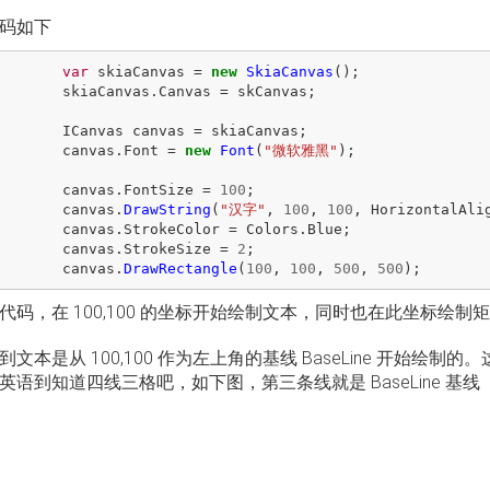
码如下
var
skiaCanvas
=
new
SkiaCanvas
();
skiaCanvas
.
Canvas
=
skCanvas
;
ICanvas
canvas
=
skiaCanvas
;
canvas
.
Font
=
new
Font
(
"微软雅黑"
);
canvas
.
FontSize
=
100
;
canvas
.
DrawString
(
"汉字"
,
100
,
100
,
HorizontalAli
canvas
.
StrokeColor
=
Colors
.
Blue
;
canvas
.
StrokeSize
=
2
;
canvas
.
DrawRectangle
(
100
,
100
,
500
,
500
);
代码，在 100,100 的坐标开始绘制文本，同时也在此坐标绘制
文本是从 100,100 作为左上角的基线 BaseLine 开始绘制的。
英语到知道四线三格吧，如下图，第三条线就是 BaseLine 基线