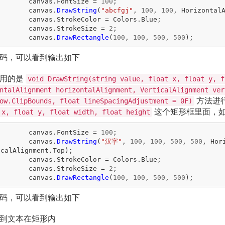
canvas
.
FontSize
=
100
;
canvas
.
DrawString
(
"abcfgj"
,
100
,
100
,
Horizontal
canvas
.
StrokeColor
=
Colors
.
Blue
;
canvas
.
StrokeSize
=
2
;
canvas
.
DrawRectangle
(
100
,
100
,
500
,
500
);
码，可以看到输出如下
采用的是
void DrawString(string value, float x, float y, f
ntalAlignment horizontalAlignment, VerticalAlignment ver
方法进
ow.ClipBounds, float lineSpacingAdjustment = 0F)
这个矩形框里面，
 x, float y, float width, float height
canvas
.
FontSize
=
100
;
canvas
.
DrawString
(
"汉字"
,
100
,
100
,
500
,
500
,
Hor
icalAlignment
.
Top
);
canvas
.
StrokeColor
=
Colors
.
Blue
;
canvas
.
StrokeSize
=
2
;
canvas
.
DrawRectangle
(
100
,
100
,
500
,
500
);
码，可以看到输出如下
到文本在矩形内