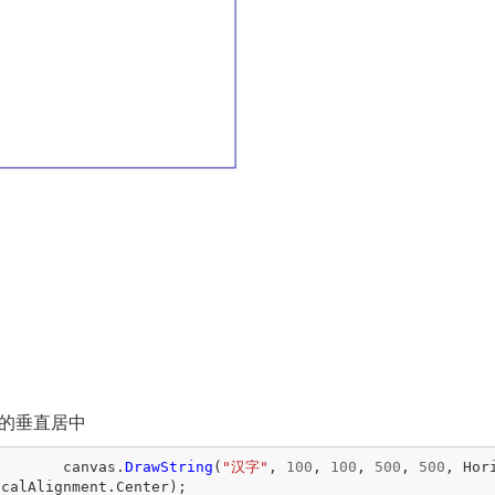
的垂直居中
canvas
.
DrawString
(
"汉字"
,
100
,
100
,
500
,
500
,
Hor
icalAlignment
.
Center
);