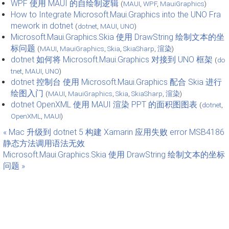
WPF 使用 MAUI 的自绘制逻辑
(
MAUI
,
WPF
,
MauiGraphics
)
How to Integrate Microsoft.Maui.Graphics into the UNO Fra
mework in dotnet
(
dotnet
,
MAUI
,
UNO
)
Microsoft.Maui.Graphics.Skia 使用 DrawString 绘制文本的坐
标问题
(
MAUI
,
MauiGraphics
,
Skia
,
SkiaSharp
,
渲染
)
dotnet 如何将 Microsoft.Maui.Graphics 对接到 UNO 框架
(
do
tnet
,
MAUI
,
UNO
)
dotnet 控制台 使用 Microsoft.Maui.Graphics 配合 Skia 进行
绘图入门
(
MAUI
,
MauiGraphics
,
Skia
,
SkiaSharp
,
渲染
)
dotnet OpenXML 使用 MAUI 渲染 PPT 的面积图图表
(
dotnet
,
OpenXML
,
MAUI
)
« Mac 升级到 dotnet 5 构建 Xamarin 应用失败 error MSB4186
静态方法调用语法无效
Microsoft.Maui.Graphics.Skia 使用 DrawString 绘制文本的坐标
问题 »