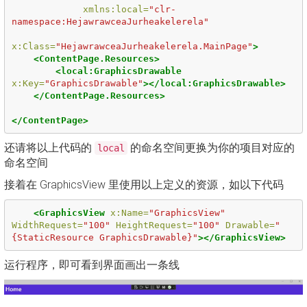
xmlns:local=
"clr-
namespace:HejawrawceaJurheakelerela"
x:Class=
"HejawrawceaJurheakelerela.MainPage"
>
<ContentPage.Resources>
<local:GraphicsDrawable
x:Key=
"GraphicsDrawable"
></local:GraphicsDrawable>
</ContentPage.Resources>
</ContentPage>
还请将以上代码的
的命名空间更换为你的项目对应的
local
命名空间
接着在 GraphicsView 里使用以上定义的资源，如以下代码
<GraphicsView
x:Name=
"GraphicsView"
WidthRequest=
"100"
HeightRequest=
"100"
Drawable=
"
{StaticResource GraphicsDrawable}"
></GraphicsView>
运行程序，即可看到界面画出一条线