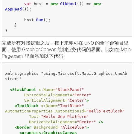
var
host
=
new
GtkHost
(()
=>
new
AppHead
());
host
.
Run
();
}
}
完成所有对接逻辑之后，接下来即可在 UNO 的全平台项目里
面，使用 GraphicsCanvas 绘制业务代码的界面。比如在 Main
Page.xaml 里面添加以下代码
xmlns:graphics="using:Microsoft.Maui.Graphics.UnoAb
stract"

<StackPanel
x:Name=
"StackPanel"
HorizontalAlignment=
"Center"
VerticalAlignment=
"Center"
>
<TextBlock
x:Name=
"TextBlock"
AutomationProperties.AutomationId=
"HelloTextBlock"
Text=
"Hello Uno Platform"
HorizontalAlignment=
"Center"
/>
<Border
Background=
"AliceBlue"
>
<graphics:GraphicsCanvas