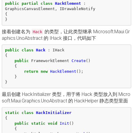
public
partial
class
HackElement
:
GraphicsCanvasElement
,
IDrawableNotify
{
}
接着创建名为
的类型，让此类型继承 Microsoft.Maui.Gr
Hack
aphics.UnoAbstract 的 IHack 接口，代码如下
public
class
Hack
:
IHack
{
public
FrameworkElement
Create
()
{
return
new
HackElement
();
}
}
最后创建 HackInitializer 类型，用于将 Hack 类型放入到 Micro
soft.Maui.Graphics.UnoAbstract 的 HackHelper 静态类型里面
static
class
HackInitializer
{
public
static
void
Init
()
{