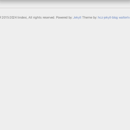
 2015-2024 lindexi, All rights reserved. Powered by:
Jekyll
Theme by:
hcz-jekyll-blog
walterlv