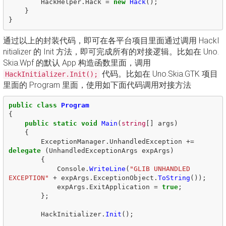
HackHelper
.
Hack
=
new
Hack
();
}
}
通过以上的封装代码，即可在各平台项目里面通过调用 HackI
nitializer 的 Init 方法，即可完成所有的对接逻辑。比如在 Uno.
Skia.Wpf 的默认 App 构造函数里面，调用
代码。比如在 Uno.Skia.GTK 项目
HackInitializer.Init();
里面的 Program 里面，使用如下面代码调用对接方法
public
class
Program
{
public
static
void
Main
(
string
[]
args
)
{
ExceptionManager
.
UnhandledException
+=
delegate
(
UnhandledExceptionArgs
expArgs
)
{
Console
.
WriteLine
(
"GLIB UNHANDLED 
EXCEPTION"
+
expArgs
.
ExceptionObject
.
ToString
());
expArgs
.
ExitApplication
=
true
;
};
HackInitializer
.
Init
();