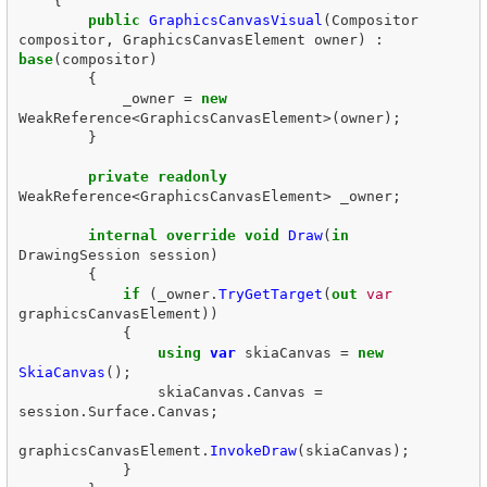
{
public
GraphicsCanvasVisual
(
Compositor
compositor
,
GraphicsCanvasElement
owner
)
:
base
(
compositor
)
{
_owner
=
new
WeakReference
<
GraphicsCanvasElement
>(
owner
);
}
private
readonly
WeakReference
<
GraphicsCanvasElement
>
_owner
;
internal
override
void
Draw
(
in
DrawingSession
session
)
{
if
(
_owner
.
TryGetTarget
(
out
var
graphicsCanvasElement
))
{
using
var
skiaCanvas
=
new
SkiaCanvas
();
skiaCanvas
.
Canvas
=
session
.
Surface
.
Canvas
;
graphicsCanvasElement
.
InvokeDraw
(
skiaCanvas
);
}