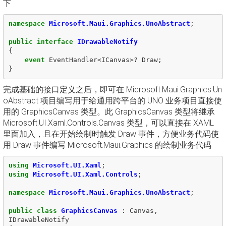
下
namespace
Microsoft.Maui.Graphics.UnoAbstract
;
public
interface
IDrawableNotify
{
event
EventHandler
<
ICanvas
>?
Draw
;
}
完成基础的接口定义之后，即可在 Microsoft.Maui.Graphics.Un
oAbstract 项目编写用于给通用跨平台的 UNO 业务项目直接使
用的 GraphicsCanvas 类型。此 GraphicsCanvas 类型将继承
Microsoft.UI.Xaml.Controls.Canvas 类型，可以直接在 XAML
里面加入，且在开始绘制时触发 Draw 事件，方便业务代码使
用 Draw 事件编写 Microsoft.Maui.Graphics 的绘制业务代码
using
Microsoft.UI.Xaml
;
using
Microsoft.UI.Xaml.Controls
;
namespace
Microsoft.Maui.Graphics.UnoAbstract
;
public
class
GraphicsCanvas
:
Canvas
,
IDrawableNotify