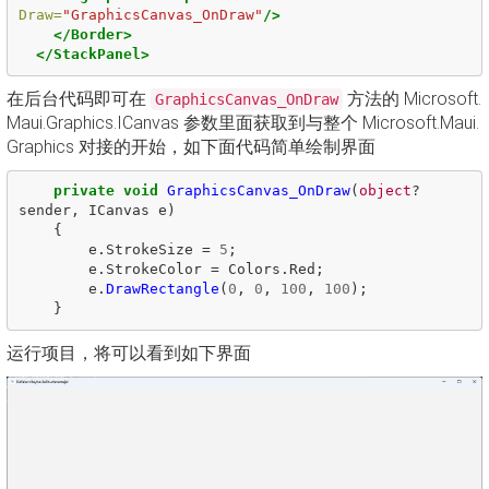
Draw=
"GraphicsCanvas_OnDraw"
/>
</Border>
</StackPanel>
在后台代码即可在
方法的 Microsoft.
GraphicsCanvas_OnDraw
Maui.Graphics.ICanvas 参数里面获取到与整个 Microsoft.Maui.
Graphics 对接的开始，如下面代码简单绘制界面
private
void
GraphicsCanvas_OnDraw
(
object
?
sender
,
ICanvas
e
)
{
e
.
StrokeSize
=
5
;
e
.
StrokeColor
=
Colors
.
Red
;
e
.
DrawRectangle
(
0
,
0
,
100
,
100
);
}
运行项目，将可以看到如下界面