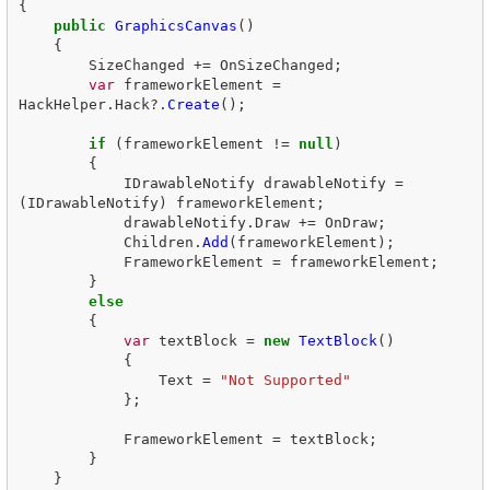
{
public
GraphicsCanvas
()
{
SizeChanged
+=
OnSizeChanged
;
var
frameworkElement
=
HackHelper
.
Hack
?.
Create
();
if
(
frameworkElement
!=
null
)
{
IDrawableNotify
drawableNotify
=
(
IDrawableNotify
)
frameworkElement
;
drawableNotify
.
Draw
+=
OnDraw
;
Children
.
Add
(
frameworkElement
);
FrameworkElement
=
frameworkElement
;
}
else
{
var
textBlock
=
new
TextBlock
()
{
Text
=
"Not Supported"
};
FrameworkElement
=
textBlock
;
}
}