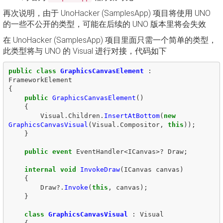
再次说明，由于 UnoHacker (SamplesApp) 项目将使用 UNO
的一些不公开的类型，可能在后续的 UNO 版本里将会失效
在 UnoHacker (SamplesApp) 项目里面只需一个简单的类型，
此类型将与 UNO 的 Visual 进行对接，代码如下
public
class
GraphicsCanvasElement
:
FrameworkElement
{
public
GraphicsCanvasElement
()
{
Visual
.
Children
.
InsertAtBottom
(
new
GraphicsCanvasVisual
(
Visual
.
Compositor
,
this
));
}
public
event
EventHandler
<
ICanvas
>?
Draw
;
internal
void
InvokeDraw
(
ICanvas
canvas
)
{
Draw
?.
Invoke
(
this
,
canvas
);
}
class
GraphicsCanvasVisual
:
Visual