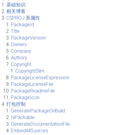
基础知识
相关博客
CSPROJ 系属性
PackageId
Title
PackageVersion
Owners
Company
Authors
Copyright
CopyrightSlim
PackageLicenseExpression
PackageLicenseFile
PackageReadmeFile
PackageIcon
打包控制
GeneratePackageOnBuild
IsPackable
GenerateDocumentationFile
EmbedAllSources