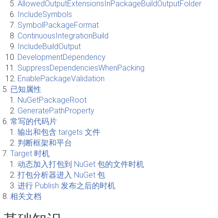
AllowedOutputExtensionsInPackageBuildOutputFolder
IncludeSymbols
SymbolPackageFormat
ContinuousIntegrationBuild
IncludeBuildOutput
DevelopmentDependency
SuppressDependenciesWhenPacking
EnablePackageValidation
已知属性
NuGetPackageRoot
GeneratePathProperty
常写的代码片
输出和包含 targets 文件
判断框架和平台
Target 时机
动态加入打包到 NuGet 包的文件时机
打包分析器进入 NuGet 包
进行 Publish 发布之后的时机
相关文档