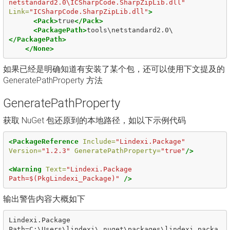
netstandard2.0\ICSharpCode.SharpZipLib.dll"
Link=
"ICSharpCode.SharpZipLib.dll"
>
<Pack>
true
</Pack>
<PackagePath>
tools\netstandard2.0\
</PackagePath>
</None>
如果已经是明确知道有安装了某个包，还可以使用下文提及的
GeneratePathProperty 方法
GeneratePathProperty
获取 NuGet 包还原到的本地路径，如以下示例代码
<PackageReference
Include=
"Lindexi.Package"
Version=
"1.2.3"
GeneratePathProperty=
"true"
/>
<Warning
Text=
"Lindexi.Package 
Path=$(PkgLindexi_Package)"
/>
输出警告内容大概如下
Lindexi.Package 
Path=C:\Users\lindexi\.nuget\packages\lindexi.packa