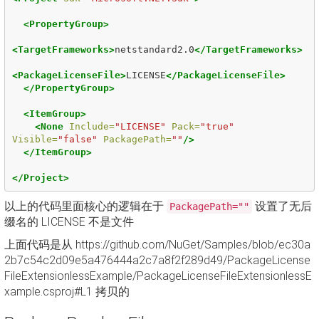
<PropertyGroup>
<TargetFrameworks>
netstandard2.0
</TargetFrameworks>
<PackageLicenseFile>
LICENSE
</PackageLicenseFile>
</PropertyGroup>
<ItemGroup>
<None
Include=
"LICENSE"
Pack=
"true"
Visible=
"false"
PackagePath=
""
/>
</ItemGroup>
</Project>
以上的代码里面核心的逻辑在于
设置了无后
PackagePath=""
缀名的 LICENSE 不是文件
上面代码是从 https://github.com/NuGet/Samples/blob/ec30a
2b7c54c2d09e5a476444a2c7a8f2f289d49/PackageLicense
FileExtensionlessExample/PackageLicenseFileExtensionlessE
xample.csproj#L1 拷贝的