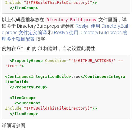
Include=
"$(MSBuildThisFileDirectory)"
/>
</ItemGroup>
以上代码是推荐放在
文件里面，详
Directory.Build.props
细关于 Directory.Build.props 请参阅
Roslyn 使用 Directory.Buil
d.props 文件定义编译
和
Roslyn 使用 Directory.Build.props 管
理多个项目配置
博客
例如在 GitHub 的 CI 构建时，自动设置此属性
<PropertyGroup
Condition=
"'$(GITHUB_ACTIONS)' == 
'true'"
>
<ContinuousIntegrationBuild>
true
</ContinuousIntegra
tionBuild>
</PropertyGroup>
<ItemGroup>
<SourceRoot
Include=
"$(MSBuildThisFileDirectory)"
/>
</ItemGroup>
详细请参阅