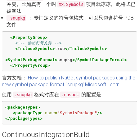
冲突。比如真有一个叫
项目就凉凉。此格式已
Xx.Symbols
被淘汰
： 专门定义的符号包格式，可以只包含符号 PDB
.snupkg
文件
<PropertyGroup>
<!-- 输出符号文件 -->
<IncludeSymbols>
true
</IncludeSymbols>
<SymbolPackageFormat>
snupkg
</SymbolPackageFormat>
</PropertyGroup>
官方文档：
How to publish NuGet symbol packages using the
new symbol package format ‘.snupkg’ Microsoft Learn
使用
格式对应在
的配置是
.snupkg
.nuspec
<packageTypes>
<packageType
name=
"SymbolsPackage"
/>
</packageTypes>
ContinuousIntegrationBuild