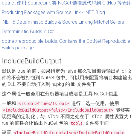
dotnet 使用 SourceLink 将 NuGet 链接源代码到 GitHub 等仓库
Producing Packages with Source Link - .NET Blog
.NET 5 Deterministic Builds & Source Linking Mitchel Sellers
Deterministic Builds in C#
dotnet/reproducible-builds: Contains the DotNet.Reproducible
Builds package
IncludeBuildOutput
默认是 true 的值，如果指定为 false 那么项目编译输出的 dll 文
件将不会被打包到 NuGet 包中。可以用来配置将项目构建输出
的 DLL 不要自动打入到 nupkg 的 lib 文件夹下
这个属性一般会用在分析器项目或者是工具 NuGet 包里
一般和
进行二选一使用。使用
<IsTool>true</IsTool>
能够实
<IncludeBuildOutput>false</IncludeBuildOutput>
现更高的定制化，与 IsTool 不同之处在于 IsTool 属性设置为 t
rue 的值将会让输出 NuGet 包的
文件夹里面
tools
设置
<IncludeBuildOutput>false</IncludeBuildOutput>