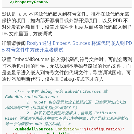
</PropertyGroup>
默认是 false 不将源代码嵌入到符号文件。推荐在源代码无需
保护的项目，如内部开源项目或外部开源项目，以及 PDB 不
对外发布的项目里，设置此属性为 true 从而将源代码嵌入到 P
DB 文件里面，方便调试
详细请参阅
Roslyn 通过 EmbedAllSources 将源代码嵌入到 PD
B 符号文件中方便开发者调试
设置 EmbedAllSources 嵌入源代码到符号文件时，可能会遇到
打本地包引用的时候，无法找到本地磁盘路径的代码文件，而
是会显示进入嵌入到符号文件的代码文件，导致调试困难。可
通过添加判断代码，仅在非 Debug 模式下才嵌入
<!-- 不要在 debug 开启 EmbedAllSources 或 
EmbedUntrackedSources：

         1. NuGet 包会提示包含未追踪的源，但实际列出的未追
踪的源是空的（所以其实都已经追踪了？）

         2. 如果采用此属性将源嵌入，会导致 JetBrians 
Rider 调试时使用嵌入的源而不是仓库中的源，这会导致无法使用断点
等一系列依赖于 pdb 源的功能。-->
<EmbedAllSources
Condition=
"'$(Configuration)' 