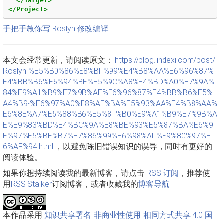
</Target>
</Project>
手把手教你写 Roslyn 修改编译
本文会经常更新，请阅读原文：
https://blog.lindexi.com/post/
Roslyn-%E5%B0%86%E8%BF%99%E4%B8%AA%E6%96%87%
E4%BB%B6%E6%94%BE%E5%9C%A8%E4%BD%A0%E7%9A%
84%E9%A1%B9%E7%9B%AE%E6%96%87%E4%BB%B6%E5%
A4%B9-%E6%97%A0%E8%AE%BA%E5%93%AA%E4%B8%AA%
E6%8E%A7%E5%88%B6%E5%8F%B0%E9%A1%B9%E7%9B%A
E%E9%83%BD%E4%BC%9A%E8%BE%93%E5%87%BA%E6%9
E%97%E5%BE%B7%E7%86%99%E6%98%AF%E9%80%97%E
6%AF%94.html
，以避免陈旧错误知识的误导，同时有更好的
阅读体验。
如果你想持续阅读我的最新博客，请点击
RSS 订阅
，推荐使
用
RSS Stalker
订阅博客，或者收藏我的
博客导航
本作品采用
知识共享署名-非商业性使用-相同方式共享 4.0 国