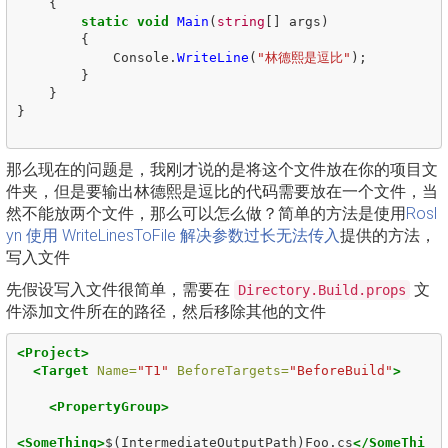
{
static
void
Main
(
string
[]
args
)
{
Console
.
WriteLine
(
"林德熙是逗比"
);
}
}
}
那么现在的问题是，我刚才说的是将这个文件放在你的项目文
件夹，但是要输出林德熙是逗比的代码需要放在一个文件，当
然不能放两个文件，那么可以怎么做？简单的方法是使用
Rosl
yn 使用 WriteLinesToFile 解决参数过长无法传入
提供的方法，
写入文件
先假设写入文件很简单，需要在
文
Directory.Build.props
件添加文件所在的路径，然后移除其他的文件
<Project>
<Target
Name=
"T1"
BeforeTargets=
"BeforeBuild"
>
<PropertyGroup>
<SomeThing>
$(IntermediateOutputPath)Foo.cs
</SomeThi