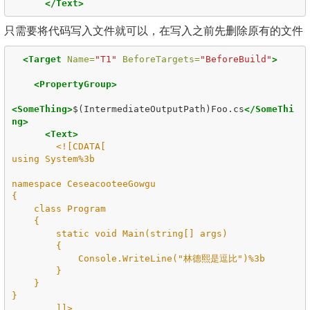
</Text>
只需要将代码写入文件就可以，在写入之前先删除原有的文件
<Target
Name=
"T1"
BeforeTargets=
"BeforeBuild"
>
<PropertyGroup>
<SomeThing>
$(IntermediateOutputPath)Foo.cs
</SomeThi
ng>
<Text>
<![CDATA[

using System%3b

namespace CeseacooteeGowgu

{

    class Program

    {

        static void Main(string[] args)

        {

            Console.WriteLine("林德熙是逗比")%3b

        }

    }

}

        ]]>