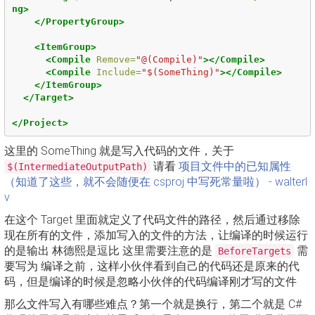
ng>
</PropertyGroup>
<ItemGroup>
<Compile
Remove=
"@(Compile)"
></Compile>
<Compile
Include=
"$(SomeThing)"
></Compile>
</ItemGroup>
</Target>
</Project>
这里的 SomeThing 就是写入代码的文件，关于
请看
项目文件中的已知属性
$(IntermediateOutputPath)
（知道了这些，就不会随便在 csproj 中写死常量啦） - walterl
v
在这个 Target 里面就定义了代码文件的路径，然后通过移除
现在所有的文件，添加写入的文件的方法，让编译的时候运行
的是输出 林德熙是逗比 这里需要注意的是
需
BeforeTargets
要写为 编译之前，这样小伙伴看到自己的代码还是原来的代
码，但是编译的时候是忽略小伙伴的代码编译刚才写的文件
那么文件写入有哪些难点？第一个就是换行，第二个就是 C#