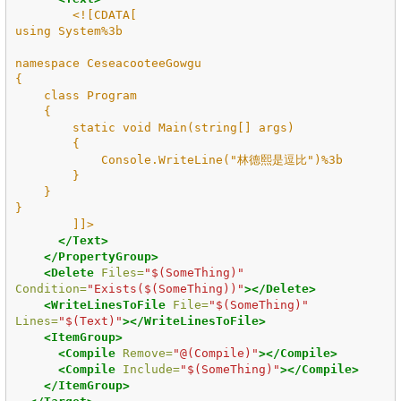
<![CDATA[

using System%3b

namespace CeseacooteeGowgu

{

    class Program

    {

        static void Main(string[] args)

        {

            Console.WriteLine("林德熙是逗比")%3b

        }

    }

}

        ]]>
</Text>
</PropertyGroup>
<Delete
Files=
"$(SomeThing)"
Condition=
"Exists($(SomeThing))"
></Delete>
<WriteLinesToFile
File=
"$(SomeThing)"
Lines=
"$(Text)"
></WriteLinesToFile>
<ItemGroup>
<Compile
Remove=
"@(Compile)"
></Compile>
<Compile
Include=
"$(SomeThing)"
></Compile>
</ItemGroup>