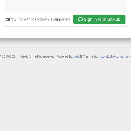
 2015-2024 lindexi, All rights reserved. Powered by:
Jekyll
Theme by:
hcz-jekyll-blog
walterlv