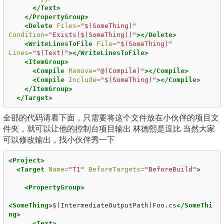
</Text>
</PropertyGroup>
<Delete
Files=
"$(SomeThing)"
Condition=
"Exists($(SomeThing))"
></Delete>
<WriteLinesToFile
File=
"$(SomeThing)"
Lines=
"$(Text)"
></WriteLinesToFile>
<ItemGroup>
<Compile
Remove=
"@(Compile)"
></Compile>
<Compile
Include=
"$(SomeThing)"
></Compile>
</ItemGroup>
</Target>
全部的代码请看下面，只需要将这个文件放在小伙伴的项目文
件夹，就可以让他的控制台项目输出 林德熙是逗比 当然大家
可以修改输出，找小伙伴秀一下
<Project>
<Target
Name=
"T1"
BeforeTargets=
"BeforeBuild"
>
<PropertyGroup>
<SomeThing>
$(IntermediateOutputPath)Foo.cs
</SomeThi
ng>
<Text>