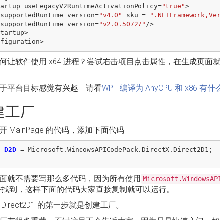
tartup
useLegacyV2RuntimeActivationPolicy
=
"true"
>
<
supportedRuntime
version
=
"v4.0"
sku
=
".NETFramework,Ve
<
supportedRuntime
version
=
"v2.0.50727"
/>
startup
>
nfiguration
>
何让软件使用 x64 进程？尝试右击项目点击属性，在生成页面就可以
于平台目标感觉有兴趣，请看
WPF 编译为 AnyCPU 和 x86 有
建工厂
开 MainPage 的代码，添加下面代码
g
D2D
=
Microsoft
.
WindowsAPICodePack
.
DirectX
.
Direct2D1
;
面就不需要写那么多代码，因为所有使用
Microsoft.WindowsAP
找到，这样下面的代码大家直接复制就可以运行。
Direct2D1 的第一步就是创建工厂。