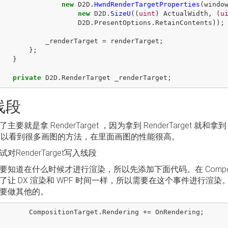
new
D2D
.
HwndRenderTargetProperties
(
windo
new
D2D
.
SizeU
((
uint
)
ActualWidth
,
(
u
D2D
.
PresentOptions
.
RetainContents
));
_renderTarget
=
renderTarget
;
};
}
private
D2D
.
RenderTarget
_renderTarget
;
线段
主要就是拿 RenderTarget ，因为拿到 RenderTarget 就和拿到 
就可以看到很多画图的方法，在里面画图的性能很高。
对RenderTarget写入线段
要知道在什么时候才进行渲染，所以先添加下面代码。在 Composit
了让 DX 渲染和 WPF 时间一样，所以需要在这个事件进行
要做其他的。
CompositionTarget
.
Rendering
+=
OnRendering
;