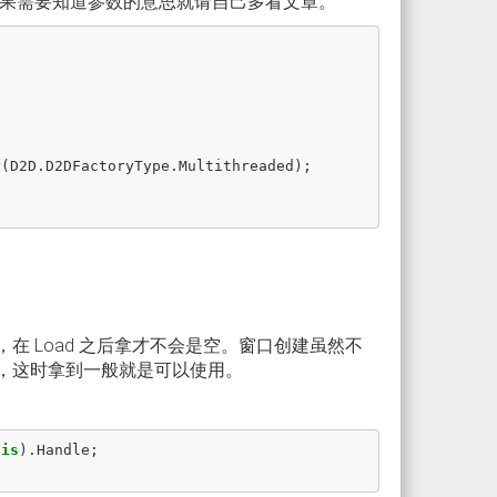
果需要知道参数的意思就请自己多看文章。
y
(
D2D
.
D2DFactoryType
.
Multithreaded
);
在 Load 之后拿才不会是空。窗口创建虽然不
ed ，这时拿到一般就是可以使用。
his
).
Handle
;