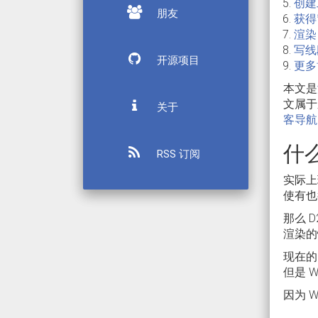
创建
朋友
获得
渲染
写线
开源项目
更多
本文是
文属于
关于
客导航
什么
RSS 订阅
实际上
使有也
那么 
渲染的
现在的 
但是 
因为 