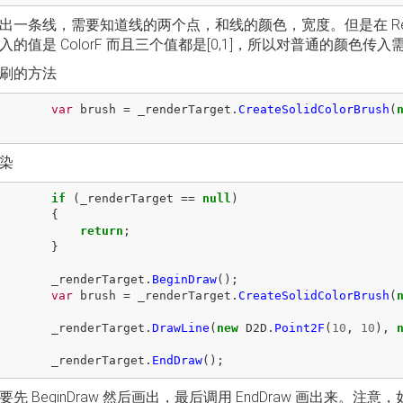
出一条线，需要知道线的两个点，和线的颜色，宽度。但是在 Rend
入的值是 ColorF 而且三个值都是[0,1]，所以对普通的颜色传
刷的方法
var
brush
=
_renderTarget
.
CreateSolidColorBrush
(
染
if
(
_renderTarget
==
null
)
{
return
;
}
_renderTarget
.
BeginDraw
();
var
brush
=
_renderTarget
.
CreateSolidColorBrush
(
_renderTarget
.
DrawLine
(
new
D2D
.
Point2F
(
10
,
10
),
_renderTarget
.
EndDraw
();
要先 BeginDraw 然后画出，最后调用 EndDraw 画出来