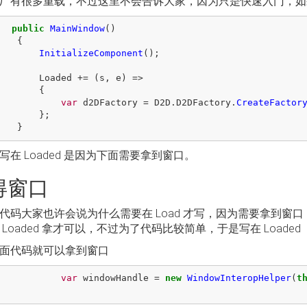
厂有很多重载，不过这里不会告诉大家，因为只是快速入门，如
public
MainWindow
()
{
InitializeComponent
();
Loaded
+=
(
s
,
e
)
=>
{
var
d2DFactory
=
D2D
.
D2DFactory
.
CreateFactor
};
}
写在 Loaded 是因为下面需要拿到窗口。
得窗口
代码大家也许会说为什么需要在 Load 才写，因为需要拿到窗口，
 Loaded 拿才可以，不过为了代码比较简单，于是写在 Load
面代码就可以拿到窗口
var
windowHandle
=
new
WindowInteropHelper
(
t