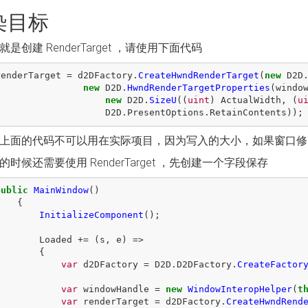
染目标
是创建 RenderTarget ，请使用下面代码
renderTarget
=
d2DFactory
.
CreateHwndRenderTarget
(
new
D2D
new
D2D
.
HwndRenderTargetProperties
(
windo
new
D2D
.
SizeU
((
uint
)
ActualWidth
,
(
u
D2D
.
PresentOptions
.
RetainContents
));
上面的代码不可以用在实际项目，因为写入的大小，如果窗口修
的时候还需要使用 RenderTarget ，先创建一个字段保存
public
MainWindow
()
{
InitializeComponent
();
Loaded
+=
(
s
,
e
)
=>
{
var
d2DFactory
=
D2D
.
D2DFactory
.
CreateFactor
var
windowHandle
=
new
WindowInteropHelper
(
t
var
renderTarget
=
d2DFactory
.
CreateHwndRend