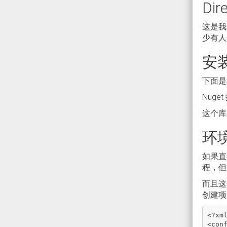
Di
这是我
少有人
安
下面是
Nuge
这个库
环
如果直
程，但
而且这个
创建项目
<?
xm
<
con