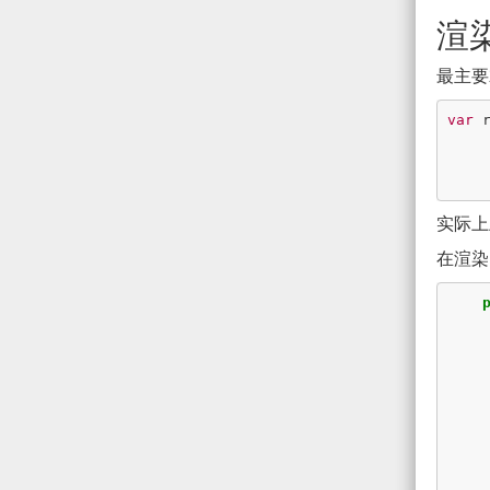
渲
最主要就
var
实际上
在渲染