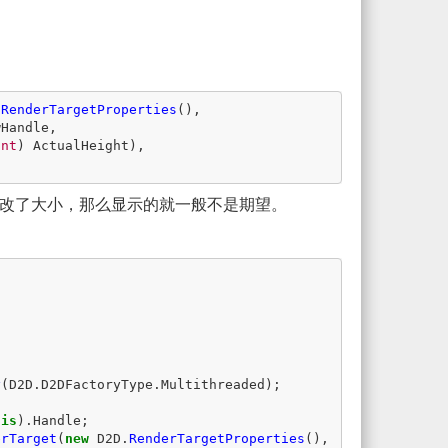
.
RenderTargetProperties
(),
wHandle
,
int
)
ActualHeight
),
改了大小，那么显示的就一般不是期望。
y
(
D2D
.
D2DFactoryType
.
Multithreaded
);
his
).
Handle
;
erTarget
(
new
D2D
.
RenderTargetProperties
(),