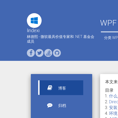
WPF
lindexi
林德熙 - 微软最具价值专家和 .NET 基金会
分类
WP
成员
本文来
博客
目录
什么
Dir
归档
安装
环境