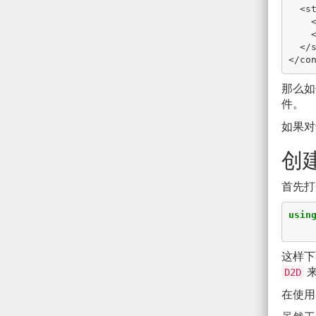
<
s
</
</
co
那么如
件。
如果对
创
首先打
usin
这样下
来
D2D
在使用 