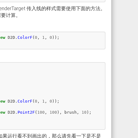
erTarget 传入线的样式需要使用下面的方法。
入需要计算。
new
D2D
.
ColorF
(
0
,
1
,
0
));
new
D2D
.
ColorF
(
0
,
1
,
0
));
new
D2D
.
Point2F
(
100
,
100
),
brush
,
10
);
。注意，如果运行看不到画出的，那么请先看一下是不是