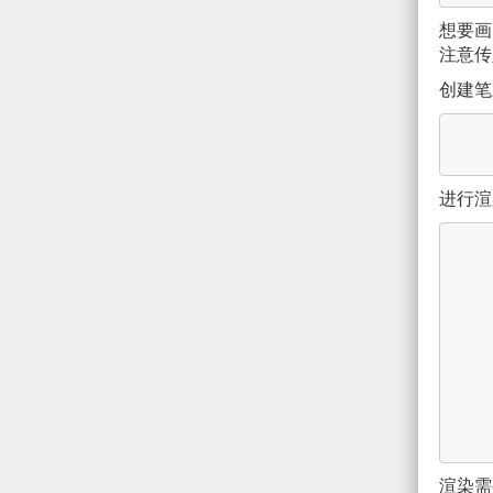
想要画
注意传
创建笔
进行渲
渲染需