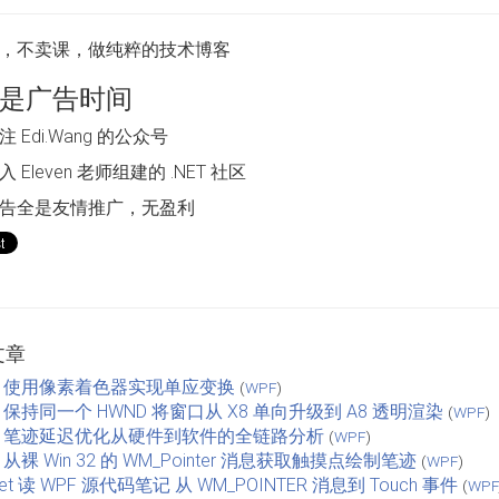
，不卖课，做纯粹的技术博客
是广告时间
 Edi.Wang 的公众号
 Eleven 老师组建的 .NET 社区
告全是友情推广，无盈利
文章
F 使用像素着色器实现单应变换
(
WPF
)
F 保持同一个 HWND 将窗口从 X8 单向升级到 A8 透明渲染
(
WPF
)
F 笔迹延迟优化从硬件到软件的全链路分析
(
WPF
)
 从裸 Win 32 的 WM_Pointer 消息获取触摸点绘制笔迹
(
WPF
)
net 读 WPF 源代码笔记 从 WM_POINTER 消息到 Touch 事件
(
WPF