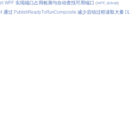
tnet WPF 实现端口占用检测与自动查找可用端口
(
WPF
,
dotnet
)
tnet 通过 PublishReadyToRunComposite 减少启动过程读取大