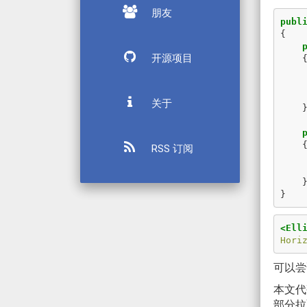
朋友
publ
{
开源项目
关于
RSS 订阅
}
<Ell
Hori
可以尝
本文
部分拉