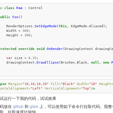
ic
class
Foo
:
Control
public
Foo
()
{
RenderOptions
.
SetEdgeMode
(
this
,
EdgeMode
.
Aliased
);
Width
=
300
;
Height
=
300
;
}
protected
override
void
OnRender
(
DrawingContext
drawingC
{
var
size
=
6.35
;
drawingContext
.
DrawEllipse
(
Brushes
.
Black
,
null
,
new
}
ipse
Margin=
"10,10,10,10"
Fill=
"Black"
Width=
"10"
Height
zontalAlignment=
"Left"
VerticalAlignment=
"Top"
/>
试运行一下我的代码，试试效果
代码放在
github
和
gitee
上，可以使用如下命令行拉取代码。我整
取，拉取速度比较快