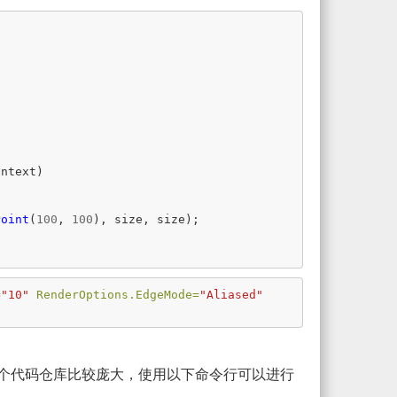
ontext
)
Point
(
100
,
100
),
size
,
size
);
=
"10"
RenderOptions.EdgeMode=
"Aliased"
个代码仓库比较庞大，使用以下命令行可以进行