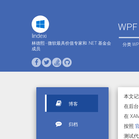
WPF
lindexi
林德熙 - 微软最具价值专家和 .NET 基金会
分类
WP
成员
本文记录 
博客
在后台
在 X
归档
按照
测试代