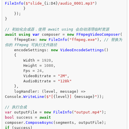
FileInfo
(
$"slide_
{
i
:
D4
}
/audio_0001.mp3"
)
}
});
}
// 初始化合成器，使用 await using 会自动清理临时资源
await
using
var
composer
=
new
FFmpegVideoComposer
(
ffmpegExe
:
new
FileInfo
(
"ffmpeg.exe"
),
// 替换为
你的 FFmpeg 可执行文件路径
encodeSettings
:
new
VideoEncodeSettings
()
{
Width
=
1920
,
Height
=
1080
,
Fps
=
24
,
VideoBitrate
=
"2M"
,
AudioBitrate
=
"128k"
},
logHandler
:
(
level
,
message
)
=>
Console
.
WriteLine
(
$"[
{
level
}
] 
{
message
}
"
));
// 执行合成
var
outputFile
=
new
FileInfo
(
"output.mp4"
);
bool
success
=
await
composer
.
ComposeAsync
(
segments
,
outputFile
);
if
(
success
)