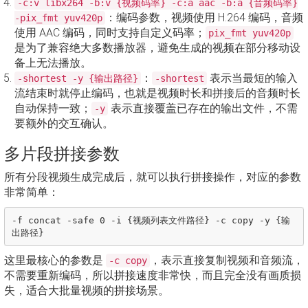
-c:v libx264 -b:v {视频码率} -c:a aac -b:a {音频码率}
：编码参数，视频使用 H.264 编码，音频
-pix_fmt yuv420p
使用 AAC 编码，同时支持自定义码率；
pix_fmt yuv420p
是为了兼容绝大多数播放器，避免生成的视频在部分移动设
备上无法播放。
：
表示当最短的输入
-shortest -y {输出路径}
-shortest
流结束时就停止编码，也就是视频时长和拼接后的音频时长
自动保持一致；
表示直接覆盖已存在的输出文件，不需
-y
要额外的交互确认。
多片段拼接参数
所有分段视频生成完成后，就可以执行拼接操作，对应的参数
非常简单：
-f concat -safe 0 -i {视频列表文件路径} -c copy -y {输
这里最核心的参数是
，表示直接复制视频和音频流，
-c copy
不需要重新编码，所以拼接速度非常快，而且完全没有画质损
失，适合大批量视频的拼接场景。