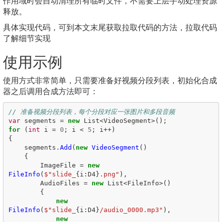
作用域时会自动清理所有临时文件，不需要上层手动处理资源
释放。
具体实现代码，可到本文末尾获取拉取代码的方法，拉取代码
了解细节实现
使用示例
使用方式非常简单，只需要准备好视频分段列表，初始化合成
器之后调用合成方法即可：
// 准备视频分段列表，每个分段对应一张图片和多段音频
var
segments
=
new
List
<
VideoSegment
>();
for
(
int
i
=
0
;
i
<
5
;
i
++)
{
segments
.
Add
(
new
VideoSegment
()
{
ImageFile
=
new
FileInfo
(
$"slide_
{
i
:
D4
}
.png"
),
AudioFiles
=
new
List
<
FileInfo
>()
{
new
FileInfo
(
$"slide_
{
i
:
D4
}
/audio_0000.mp3"
),
new