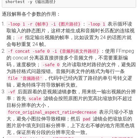
逐段解释各个参数的作用：
：
表示循环读
-loop 1 -r {帧率} -i {图片路径}
-loop 1
取输入的静态图片，这样才能生成和音频时长匹配的连续视
频；
指定输出视频的帧率，比如设置为 24 的话图片就
-r
会每秒重复 24 帧。
：使用 FFmpeg
-f concat -safe 0 -i {音频列表文件路径}
的 concat 分离器直接拼接多个音频文件，不需要重新编
码，速度极快；
允许读取绝对路径的文件，避免因
-safe 0
为路径格式问题报错。音频列表文件的格式为每行一条
，代码中已经内置了路径的单引号转义逻
file '音频路径'
辑，避免特殊字符导致解析失败。
后面跟着的是视频滤镜参数，用来统一输出视频的分辨
-vf
率：首先
滤镜会按照原图片的宽高比缩放到不超过
scale
目标分辨率的大小，
表示只缩小不放
force_original_aspect_ratio=decrease
大，避免小图拉伸导致模糊；然后
滤镜会把缩放后的
pad
图片居中填充到目标分辨率，上下左右不够的地方用黑色填
充，保证所有分段的分辨率完全一致。