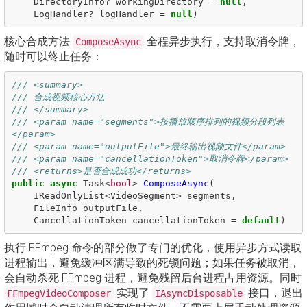
DirectoryInfo
?
workingDirectory
=
null
,
LogHandler
?
logHandler
=
null
)
核心合成方法
全程异步执行，支持取消令牌，
ComposeAsync
随时可以终止任务：
/// <summary>
/// 合成视频核心方法
/// </summary>
/// <param name="segments">按播放顺序排列的视频分段列表
</param>
/// <param name="outputFile">最终输出视频文件</param>
/// <param name="cancellationToken">取消令牌</param>
/// <returns>是否合成成功</returns>
public
async
Task
<
bool
>
ComposeAsync
(
IReadOnlyList
<
VideoSegment
>
segments
,
FileInfo
outputFile
,
CancellationToken
cancellationToken
=
default
)
执行 FFmpeg 命令的部分做了专门的优化，使用异步方式读取
进程输出，避免缓冲区满导致的死锁问题；如果任务被取消，
会自动杀死 FFmpeg 进程，避免残留后台进程占用资源。同时
实现了
接口，退出
FFmpegVideoComposer
IAsyncDisposable