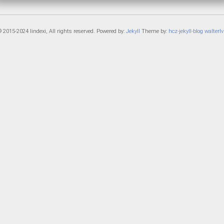
 2015-2024 lindexi, All rights reserved. Powered by:
Jekyll
Theme by:
hcz-jekyll-blog
walterlv