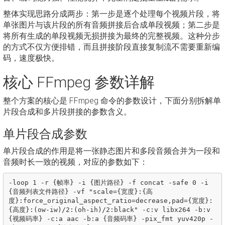
整体实现思路分成两步：第一步是逐个处理每个视频片段，将
单张图片与该片段的所有音频拼接后合成单段视频；第二步是
将所有生成的单段视频无损拼接为最终的完整视频。这种分步
的方式不仅方便排错，而且拼接阶段直接复制流不需要重新编
码，速度极快。
核心 FFmpeg 参数详解
整个方案的核心是 FFmpeg 命令的参数设计，下面分别拆解单
片段合成和多片段拼接的参数含义。
单片段合成参数
单片段合成的作用是将一张静态图片和多段音频合并为一段和
音频时长一致的视频，对应的参数如下：
-loop 1 -r {帧率} -i {图片路径} -f concat -safe 0 -i 
{音频列表文件路径} -vf "scale={宽度}:{高
度}:force_original_aspect_ratio=decrease,pad={宽度}:
{高度}:(ow-iw)/2:(oh-ih)/2:black" -c:v libx264 -b:v 
{视频码率} -c:a aac -b:a {音频码率} -pix_fmt yuv420p -