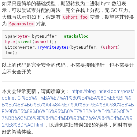
如果只是简单的基础类型，期望转换为二进制 byte 数组表
示，可以尝试零分配的写法，完全在栈上分配，无 GC 压力。
大概写法示例如下，假定有
变量，期望将其转换
ushort foo
为
对象
Span<byte>
Span
<
byte
>
byteBuffer
=
stackalloc
byte
[
sizeof
(
ushort
)];
BitConverter
.
TryWriteBytes
(
byteBuffer
,
(
ushort
)
foo
);
以上的代码是完全安全的代码，不需要接触指针，也不需要开
启不安全开关
本文会经常更新，请阅读原文：
https://blog.lindexi.com/post/
dotnet-C-%E5%9F%BA%E7%A1%80%E4%BA%8C%E8%BF%9
B%E5%88%B6%E5%A4%84%E7%90%86-%E4%BA%8C%E8%B
F%9B%E5%88%B6%E6%95%B0%E7%BB%84%E4%B8%8E%E
7%BB%93%E6%9E%84%E4%BD%93%E7%9A%84%E4%BA%9
2%E8%BD%AC.html
，以避免陈旧错误知识的误导，同时有更
好的阅读体验。