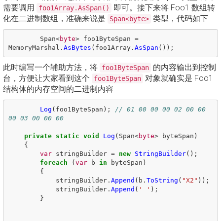
需要调用
即可。接下来将 Foo1 数组转
foo1Array.AsSpan()
化在二进制数组，准确来说是
类型，代码如下
Span<byte>
Span
<
byte
>
foo1ByteSpan
=
MemoryMarshal
.
AsBytes
(
foo1Array
.
AsSpan
());
此时编写一个辅助方法，将
的内容输出到控制
foo1ByteSpan
台，方便让大家看到这个
对象就确实是 Foo1
foo1ByteSpan
结构体的内存空间的二进制内容
Log
(
foo1ByteSpan
);
// 01 00 00 00 02 00 00 
00 03 00 00 00
private
static
void
Log
(
Span
<
byte
>
byteSpan
)
{
var
stringBuilder
=
new
StringBuilder
();
foreach
(
var
b
in
byteSpan
)
{
stringBuilder
.
Append
(
b
.
ToString
(
"X2"
));
stringBuilder
.
Append
(
' '
);
}