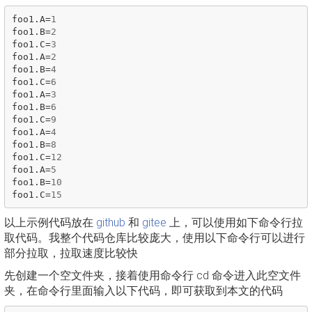
foo1
.
A
=
1
foo1
.
B
=
2
foo1
.
C
=
3
foo1
.
A
=
2
foo1
.
B
=
4
foo1
.
C
=
6
foo1
.
A
=
3
foo1
.
B
=
6
foo1
.
C
=
9
foo1
.
A
=
4
foo1
.
B
=
8
foo1
.
C
=
12
foo1
.
A
=
5
foo1
.
B
=
10
foo1
.
C
=
15
以上示例代码放在
github
和
gitee
上，可以使用如下命令行拉
取代码。我整个代码仓库比较庞大，使用以下命令行可以进行
部分拉取，拉取速度比较快
先创建一个空文件夹，接着使用命令行 cd 命令进入此空文件
夹，在命令行里面输入以下代码，即可获取到本文的代码