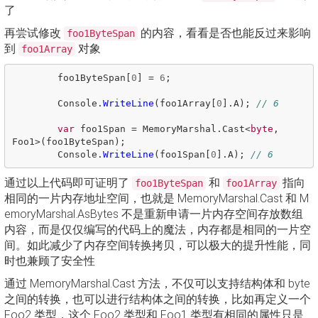
了
再尝试修改
的内容，看看是否也能反过来影响
foo1ByteSpan
到
对象
foo1Array
foo1ByteSpan
[
0
]
=
6
;
Console
.
WriteLine
(
foo1Array
[
0
].
A
);
// 6
var
foo1Span
=
MemoryMarshal
.
Cast
<
byte
,
Foo1
>(
foo1ByteSpan
);
Console
.
WriteLine
(
foo1Span
[
0
].
A
);
// 6
通过以上代码即可证明了
和
指向
foo1ByteSpan
foo1Array
相同的一片内存地址空间，也就是 MemoryMarshal.Cast 和 M
emoryMarshal.AsBytes 不是重新申请一片内存空间存放数组
内容，而是仅仅编写的代码上的魔法，内存都是相同的一片空
间。如此减少了内存空间转换拷贝，可以极大的提升性能，同
时也兼顾了安全性
通过 MemoryMarshal.Cast 方法，不仅可以支持结构体和 byte
之间的转换，也可以进行结构体之间的转换，比如再定义一个
Foo2 类型，这个 Foo2 类型和 Foo1 类型有相同的属性只是