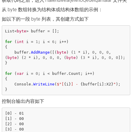
获取代码之后，进入 HallehuwearjewhoQedelqarnalar 文件夹
从 byte 数组转换为结构体或结构体数组的示例：
如以下的一段 byte 列表，其创建方式如下
List
<
byte
>
buffer
=
[];
for
(
int
i
=
1
;
i
<
6
;
i
++)
{
buffer
.
AddRange
([(
byte
)
(
1
*
i
),
0
,
0
,
0
,
(
byte
)
(
2
*
i
),
0
,
0
,
0
,
(
byte
)
(
3
*
i
),
0
,
0
,
0
]);
}
for
(
var
i
=
0
;
i
<
buffer
.
Count
;
i
++)
{
Console
.
WriteLine
(
$"[
{
i
}
] - 
{
buffer
[
i
]:
X2
}
"
);
}
控制台输出内容如下
[0] - 01

[1] - 00

[2] - 00

[3] - 00
