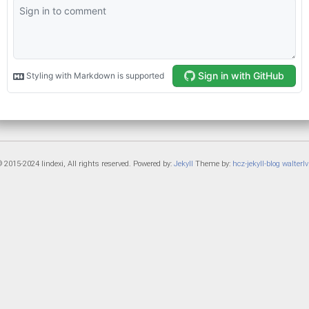
 2015-2024 lindexi, All rights reserved. Powered by:
Jekyll
Theme by:
hcz-jekyll-blog
walterlv