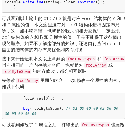
Console
.
WriteLine
(
stringBuilder
.
ToString
());
}
可以看到以上输出的 01 02 03 就是对应 Foo1 结构体的 A 和 B
和 C 属性的值。本文这里没有对 Foo1 结构体进行固定布局
等，这一点不够严谨，也就是说我只能和大家保证一定出现 F
oo1 结构体的 A 和 B 和 C 属性的值，但是不能保证这些值出
现的顺序。如果不了解这部分的知识，还请自行查阅 dotnet
里面的结构体的内存布局优化和内存对齐
接下来开始证明本文以上拿到的
和
foo1ByteSpan
foo1Array
指向相同的一片内存地址空间，也就是对
或
foo1Array
的内存修改，都会相互影响
foo1ByteSpan
先修改
里面的内容，比如修改一个属性的内容，
foo1Array
如以下代码
foo1Array
[
0
].
C
=
5
;
Log
(
foo1ByteSpan
);
// 01 00 00 00 02 00 00 
00 05 00 00 00
可以看到修改了 C 属性之后，打印出的
也更改
foo1ByteSpan