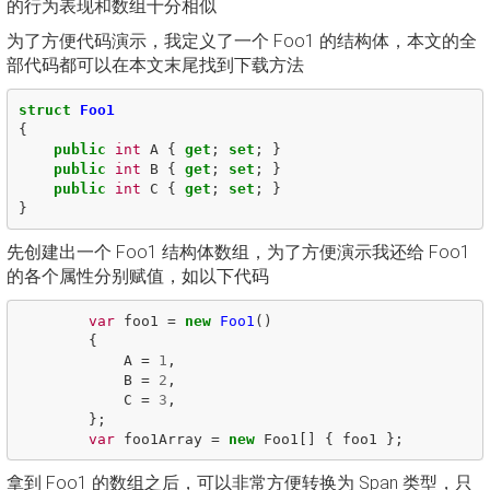
的行为表现和数组十分相似
为了方便代码演示，我定义了一个 Foo1 的结构体，本文的全
部代码都可以在本文末尾找到下载方法
struct
Foo1
{
public
int
A
{
get
;
set
;
}
public
int
B
{
get
;
set
;
}
public
int
C
{
get
;
set
;
}
}
先创建出一个 Foo1 结构体数组，为了方便演示我还给 Foo1
的各个属性分别赋值，如以下代码
var
foo1
=
new
Foo1
()
{
A
=
1
,
B
=
2
,
C
=
3
,
};
var
foo1Array
=
new
Foo1
[]
{
foo1
};
拿到 Foo1 的数组之后，可以非常方便转换为 Span 类型，只