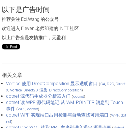
以下是广告时间
推荐关注 Edi.Wang 的公众号
欢迎进入 Eleven 老师组建的 .NET 社区
以上广告全是友情推广，无盈利
相关文章
Vortice 使用 DirectComposition 显示透明窗口
(
C#
,
D2D
,
Direct
X
,
Vortice
,
Direct2D
,
渲染
,
DirectComposition
)
dotnet 源代码生成器分析器入门
(
dotnet
)
dotnet 读 WPF 源代码笔记 从 WM_POINTER 消息到 Touch
事件
(
WPF
,
dotnet
)
dotnet WPF 实现端口占用检测与自动查找可用端口
(
WPF
,
dot
net
)
dotnet OpenXML 读取 PPT 主序列进入退出强调动画
(
dotnet
,