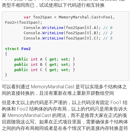
类型不相同而已，试试使用以下代码进行相互转换
var
foo2Span
=
MemoryMarshal
.
Cast
<
Foo1
,
Foo2
>(
foo1Span
);
Console
.
WriteLine
(
foo2Span
[
0
].
A
);
// 6
Console
.
WriteLine
(
foo2Span
[
0
].
B
);
// 2
Console
.
WriteLine
(
foo2Span
[
0
].
C
);
// 5
struct
Foo2
{
public
int
A
{
get
;
set
;
}
public
int
B
{
get
;
set
;
}
public
int
C
{
get
;
set
;
}
}
可以看到通过 MemoryMarshal.Cast 是可以实现多个结构体之
间的直接转换的，且没有重新在堆上重新开辟数组空间
但是本文以上的代码是不严谨的，以上代码没有固定 Foo1 结
构体和 Foo2 结构体的内存布局，以上的代码只是用来告诉大
家 MemoryMarshal.Cast 的用法，而不是推荐大家在正式的项
目跟随我这么写。如果在正式项目里面，需要确保多个结构体
之间的内存布局相同或者是在各个情况下的直接内存转换是符