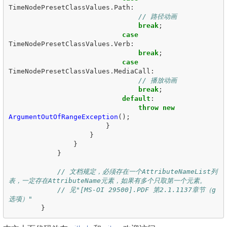
TimeNodePresetClassValues
.
Path
:
// 路径动画
break
;
case
TimeNodePresetClassValues
.
Verb
:
break
;
case
TimeNodePresetClassValues
.
MediaCall
:
// 播放动画
break
;
default
:
throw
new
ArgumentOutOfRangeException
();
}
}
}
}
// 文档规定，必须存在一个AttributeNameList列
表，一定存在AttributeName元素，如果有多个只取第一个元素。
// 见"[MS-OI 29500].PDF 第2.1.1137章节（g
选项）"
}