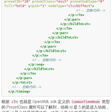
presetID=
"10"
presetClass=
"exit"
presetSubtype=
"0"
fill=
"hold"
grpId=
"1"
nodeType=
"clickEffect"
>
<!-- 忽略代码-->
</p:cTn>
</p:par>
</p:childTnLst>
</p:cTn>
</p:par>
</p:childTnLst>
</p:cTn>
</p:par>
</p:childTnLst>
</p:cTn>
<!-- 忽略代码-->
</p:seq>
</p:childTnLst>
</p:cTn>
</p:par>
</p:tnLst>
<!-- 忽略代码-->
</p:timing>
根据
也就是 OpenXML sdk 定义的
类型
cTn
CommonTimeNode
的 PresetClass 属性可以了解到，动画 id 是 5 的是进入动画，