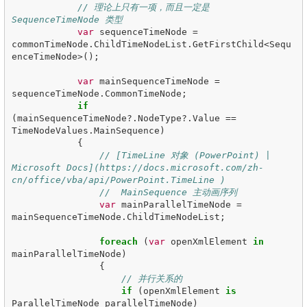
// 理论上只有一项，而且一定是 
SequenceTimeNode 类型
var
sequenceTimeNode
=
commonTimeNode
.
ChildTimeNodeList
.
GetFirstChild
<
Sequ
enceTimeNode
>();
var
mainSequenceTimeNode
=
sequenceTimeNode
.
CommonTimeNode
;
if
(
mainSequenceTimeNode
?.
NodeType
?.
Value
==
TimeNodeValues
.
MainSequence
)
{
// [TimeLine 对象 (PowerPoint) | 
Microsoft Docs](https://docs.microsoft.com/zh-
cn/office/vba/api/PowerPoint.TimeLine )
//  MainSequence 主动画序列
var
mainParallelTimeNode
=
mainSequenceTimeNode
.
ChildTimeNodeList
;
foreach
(
var
openXmlElement
in
mainParallelTimeNode
)
{
// 并行关系的
if
(
openXmlElement
is
ParallelTimeNode
parallelTimeNode
)