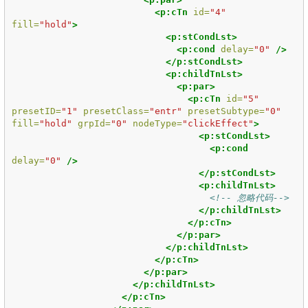
<p:cTn
id=
"4"
fill=
"hold"
>
<p:stCondLst>
<p:cond
delay=
"0"
/>
</p:stCondLst>
<p:childTnLst>
<p:par>
<p:cTn
id=
"5"
presetID=
"1"
presetClass=
"entr"
presetSubtype=
"0"
fill=
"hold"
grpId=
"0"
nodeType=
"clickEffect"
>
<p:stCondLst>
<p:cond
delay=
"0"
/>
</p:stCondLst>
<p:childTnLst>
<!-- 忽略代码-->
</p:childTnLst>
</p:cTn>
</p:par>
</p:childTnLst>
</p:cTn>
</p:par>
</p:childTnLst>
</p:cTn>