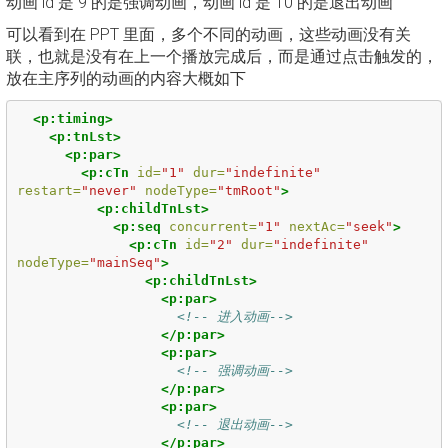
动画 id 是 9 的是强调动画，动画 id 是 10 的是退出动画
可以看到在 PPT 里面，多个不同的动画，这些动画没有关
联，也就是没有在上一个播放完成后，而是通过点击触发的，
放在主序列的动画的内容大概如下
<p:timing>
<p:tnLst>
<p:par>
<p:cTn
id=
"1"
dur=
"indefinite"
restart=
"never"
nodeType=
"tmRoot"
>
<p:childTnLst>
<p:seq
concurrent=
"1"
nextAc=
"seek"
>
<p:cTn
id=
"2"
dur=
"indefinite"
nodeType=
"mainSeq"
>
<p:childTnLst>
<p:par>
<!-- 进入动画-->
</p:par>
<p:par>
<!-- 强调动画-->
</p:par>
<p:par>
<!-- 退出动画-->
</p:par>