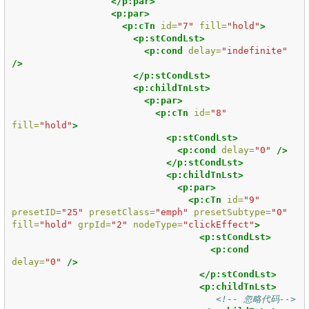
</p:par>
<p:par>
<p:cTn
id=
"7"
fill=
"hold"
>
<p:stCondLst>
<p:cond
delay=
"indefinite"
/>
</p:stCondLst>
<p:childTnLst>
<p:par>
<p:cTn
id=
"8"
fill=
"hold"
>
<p:stCondLst>
<p:cond
delay=
"0"
/>
</p:stCondLst>
<p:childTnLst>
<p:par>
<p:cTn
id=
"9"
presetID=
"25"
presetClass=
"emph"
presetSubtype=
"0"
fill=
"hold"
grpId=
"2"
nodeType=
"clickEffect"
>
<p:stCondLst>
<p:cond
delay=
"0"
/>
</p:stCondLst>
<p:childTnLst>
<!-- 忽略代码-->