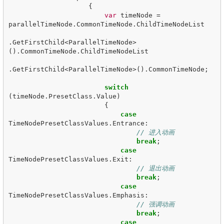
{
var
timeNode
=
parallelTimeNode
.
CommonTimeNode
.
ChildTimeNodeList
.
GetFirstChild
<
ParallelTimeNode
>
().
CommonTimeNode
.
ChildTimeNodeList
.
GetFirstChild
<
ParallelTimeNode
>().
CommonTimeNode
;
switch
(
timeNode
.
PresetClass
.
Value
)
{
case
TimeNodePresetClassValues
.
Entrance
:
// 进入动画
break
;
case
TimeNodePresetClassValues
.
Exit
:
// 退出动画
break
;
case
TimeNodePresetClassValues
.
Emphasis
:
// 强调动画
break
;
case