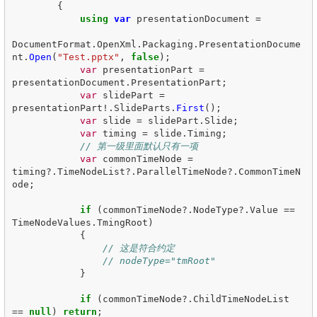
{
using
var
presentationDocument
=
DocumentFormat
.
OpenXml
.
Packaging
.
PresentationDocume
nt
.
Open
(
"Test.pptx"
,
false
);
var
presentationPart
=
presentationDocument
.
PresentationPart
;
var
slidePart
=
presentationPart
!.
SlideParts
.
First
();
var
slide
=
slidePart
.
Slide
;
var
timing
=
slide
.
Timing
;
// 第一级里面默认只有一项
var
commonTimeNode
=
timing
?.
TimeNodeList
?.
ParallelTimeNode
?.
CommonTimeN
ode
;
if
(
commonTimeNode
?.
NodeType
?.
Value
==
TimeNodeValues
.
TmingRoot
)
{
// 这是符合约定
// nodeType="tmRoot"
}
if
(
commonTimeNode
?.
ChildTimeNodeList
==
null
)
return
;