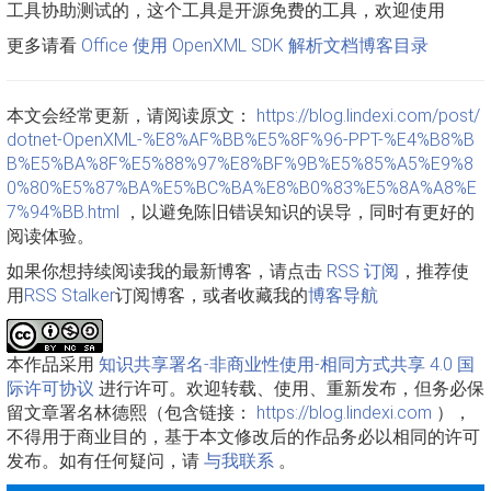
工具协助测试的，这个工具是开源免费的工具，欢迎使用
更多请看
Office 使用 OpenXML SDK 解析文档博客目录
本文会经常更新，请阅读原文：
https://blog.lindexi.com/post/
dotnet-OpenXML-%E8%AF%BB%E5%8F%96-PPT-%E4%B8%B
B%E5%BA%8F%E5%88%97%E8%BF%9B%E5%85%A5%E9%8
0%80%E5%87%BA%E5%BC%BA%E8%B0%83%E5%8A%A8%E
7%94%BB.html
，以避免陈旧错误知识的误导，同时有更好的
阅读体验。
如果你想持续阅读我的最新博客，请点击
RSS 订阅
，推荐使
用
RSS Stalker
订阅博客，或者收藏我的
博客导航
本作品采用
知识共享署名-非商业性使用-相同方式共享 4.0 国
际许可协议
进行许可。欢迎转载、使用、重新发布，但务必保
留文章署名林德熙（包含链接：
https://blog.lindexi.com
），
不得用于商业目的，基于本文修改后的作品务必以相同的许可
发布。如有任何疑问，请
与我联系
。