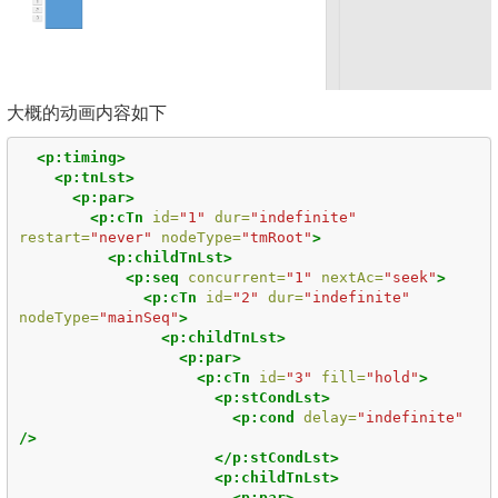
大概的动画内容如下
<p:timing>
<p:tnLst>
<p:par>
<p:cTn
id=
"1"
dur=
"indefinite"
restart=
"never"
nodeType=
"tmRoot"
>
<p:childTnLst>
<p:seq
concurrent=
"1"
nextAc=
"seek"
>
<p:cTn
id=
"2"
dur=
"indefinite"
nodeType=
"mainSeq"
>
<p:childTnLst>
<p:par>
<p:cTn
id=
"3"
fill=
"hold"
>
<p:stCondLst>
<p:cond
delay=
"indefinite"
/>
</p:stCondLst>
<p:childTnLst>
<p:par>