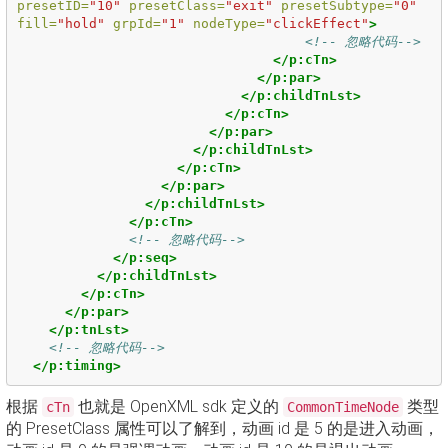
presetID=
"10"
presetClass=
"exit"
presetSubtype=
"0"
fill=
"hold"
grpId=
"1"
nodeType=
"clickEffect"
>
<!-- 忽略代码-->
</p:cTn>
</p:par>
</p:childTnLst>
</p:cTn>
</p:par>
</p:childTnLst>
</p:cTn>
</p:par>
</p:childTnLst>
</p:cTn>
<!-- 忽略代码-->
</p:seq>
</p:childTnLst>
</p:cTn>
</p:par>
</p:tnLst>
<!-- 忽略代码-->
</p:timing>
根据
也就是 OpenXML sdk 定义的
类型
cTn
CommonTimeNode
的 PresetClass 属性可以了解到，动画 id 是 5 的是进入动画，