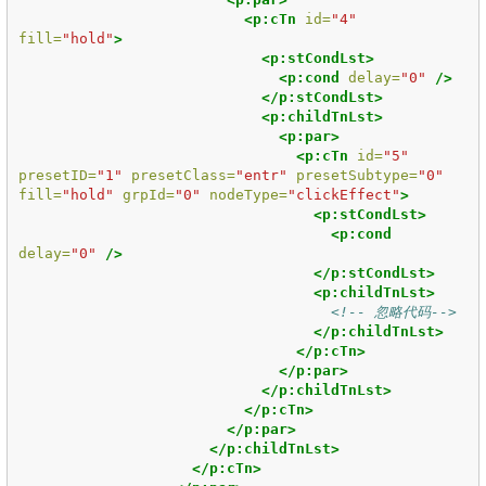
<p:cTn
id=
"4"
fill=
"hold"
>
<p:stCondLst>
<p:cond
delay=
"0"
/>
</p:stCondLst>
<p:childTnLst>
<p:par>
<p:cTn
id=
"5"
presetID=
"1"
presetClass=
"entr"
presetSubtype=
"0"
fill=
"hold"
grpId=
"0"
nodeType=
"clickEffect"
>
<p:stCondLst>
<p:cond
delay=
"0"
/>
</p:stCondLst>
<p:childTnLst>
<!-- 忽略代码-->
</p:childTnLst>
</p:cTn>
</p:par>
</p:childTnLst>
</p:cTn>
</p:par>
</p:childTnLst>
</p:cTn>