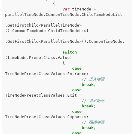
{
var
timeNode
=
parallelTimeNode
.
CommonTimeNode
.
ChildTimeNodeList
.
GetFirstChild
<
ParallelTimeNode
>
().
CommonTimeNode
.
ChildTimeNodeList
.
GetFirstChild
<
ParallelTimeNode
>().
CommonTimeNode
;
switch
(
timeNode
.
PresetClass
.
Value
)
{
case
TimeNodePresetClassValues
.
Entrance
:
// 进入动画
break
;
case
TimeNodePresetClassValues
.
Exit
:
// 退出动画
break
;
case
TimeNodePresetClassValues
.
Emphasis
:
// 强调动画
break
;
case