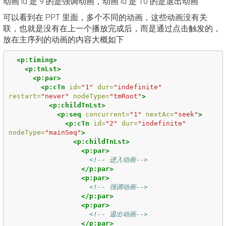
动画 id 是 9 的是强调动画，动画 id 是 10 的是退出动画
可以看到在 PPT 里面，多个不同的动画，这些动画没有关
联，也就是没有在上一个播放完成后，而是通过点击触发的，
放在主序列的动画的内容大概如下
<p:timing>
<p:tnLst>
<p:par>
<p:cTn
id=
"1"
dur=
"indefinite"
restart=
"never"
nodeType=
"tmRoot"
>
<p:childTnLst>
<p:seq
concurrent=
"1"
nextAc=
"seek"
>
<p:cTn
id=
"2"
dur=
"indefinite"
nodeType=
"mainSeq"
>
<p:childTnLst>
<p:par>
<!-- 进入动画-->
</p:par>
<p:par>
<!-- 强调动画-->
</p:par>
<p:par>
<!-- 退出动画-->
</p:par>