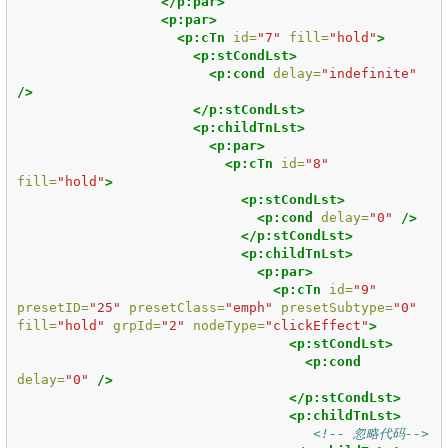
</p:par>
<p:par>
<p:cTn
id=
"7"
fill=
"hold"
>
<p:stCondLst>
<p:cond
delay=
"indefinite"
/>
</p:stCondLst>
<p:childTnLst>
<p:par>
<p:cTn
id=
"8"
fill=
"hold"
>
<p:stCondLst>
<p:cond
delay=
"0"
/>
</p:stCondLst>
<p:childTnLst>
<p:par>
<p:cTn
id=
"9"
presetID=
"25"
presetClass=
"emph"
presetSubtype=
"0"
fill=
"hold"
grpId=
"2"
nodeType=
"clickEffect"
>
<p:stCondLst>
<p:cond
delay=
"0"
/>
</p:stCondLst>
<p:childTnLst>
<!-- 忽略代码-->