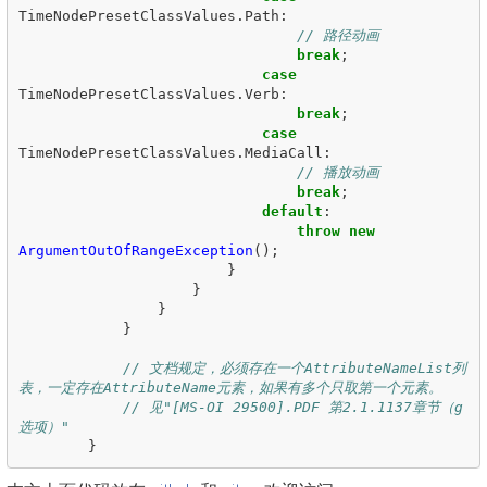
TimeNodePresetClassValues
.
Path
:
// 路径动画
break
;
case
TimeNodePresetClassValues
.
Verb
:
break
;
case
TimeNodePresetClassValues
.
MediaCall
:
// 播放动画
break
;
default
:
throw
new
ArgumentOutOfRangeException
();
}
}
}
}
// 文档规定，必须存在一个AttributeNameList列
表，一定存在AttributeName元素，如果有多个只取第一个元素。
// 见"[MS-OI 29500].PDF 第2.1.1137章节（g
选项）"
}