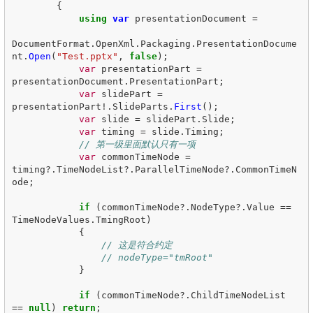
{
using
var
presentationDocument
=
DocumentFormat
.
OpenXml
.
Packaging
.
PresentationDocume
nt
.
Open
(
"Test.pptx"
,
false
);
var
presentationPart
=
presentationDocument
.
PresentationPart
;
var
slidePart
=
presentationPart
!.
SlideParts
.
First
();
var
slide
=
slidePart
.
Slide
;
var
timing
=
slide
.
Timing
;
// 第一级里面默认只有一项
var
commonTimeNode
=
timing
?.
TimeNodeList
?.
ParallelTimeNode
?.
CommonTimeN
ode
;
if
(
commonTimeNode
?.
NodeType
?.
Value
==
TimeNodeValues
.
TmingRoot
)
{
// 这是符合约定
// nodeType="tmRoot"
}
if
(
commonTimeNode
?.
ChildTimeNodeList
==
null
)
return
;