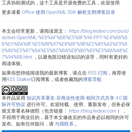
工具协助测试的，这个工具是开源免费的工具，欢迎使用
更多请看
Office 使用 OpenXML SDK 解析文档博客目录
本文会经常更新，请阅读原文：
https://blog.lindexi.com/post/
dotnet-OpenXML-%E8%AF%BB%E5%8F%96-PPT-%E4%B8%B
B%E5%BA%8F%E5%88%97%E8%BF%9B%E5%85%A5%E9%8
0%80%E5%87%BA%E5%BC%BA%E8%B0%83%E5%8A%A8%E
7%94%BB.html
，以避免陈旧错误知识的误导，同时有更好的
阅读体验。
如果你想持续阅读我的最新博客，请点击
RSS 订阅
，推荐使
用
RSS Stalker
订阅博客，或者收藏我的
博客导航
本作品采用
知识共享署名-非商业性使用-相同方式共享 4.0 国
际许可协议
进行许可。欢迎转载、使用、重新发布，但务必保
留文章署名林德熙（包含链接：
https://blog.lindexi.com
），
不得用于商业目的，基于本文修改后的作品务必以相同的许可
发布。如有任何疑问，请
与我联系
。