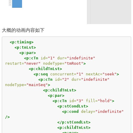
大概的动画内容如下
<p:timing>
<p:tnLst>
<p:par>
<p:cTn
id=
"1"
dur=
"indefinite"
restart=
"never"
nodeType=
"tmRoot"
>
<p:childTnLst>
<p:seq
concurrent=
"1"
nextAc=
"seek"
>
<p:cTn
id=
"2"
dur=
"indefinite"
nodeType=
"mainSeq"
>
<p:childTnLst>
<p:par>
<p:cTn
id=
"3"
fill=
"hold"
>
<p:stCondLst>
<p:cond
delay=
"indefinite"
/>
</p:stCondLst>
<p:childTnLst>
<p:par>