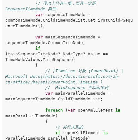
// 理论上只有一项，而且一定是 
SequenceTimeNode 类型
var
sequenceTimeNode
=
commonTimeNode
.
ChildTimeNodeList
.
GetFirstChild
<
Sequ
enceTimeNode
>();
var
mainSequenceTimeNode
=
sequenceTimeNode
.
CommonTimeNode
;
if
(
mainSequenceTimeNode
?.
NodeType
?.
Value
==
TimeNodeValues
.
MainSequence
)
{
// [TimeLine 对象 (PowerPoint) | 
Microsoft Docs](https://docs.microsoft.com/zh-
cn/office/vba/api/PowerPoint.TimeLine )
//  MainSequence 主动画序列
var
mainParallelTimeNode
=
mainSequenceTimeNode
.
ChildTimeNodeList
;
foreach
(
var
openXmlElement
in
mainParallelTimeNode
)
{
// 并行关系的
if
(
openXmlElement
is
ParallelTimeNode
parallelTimeNode
)