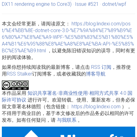
DX11 rendering engine to Core3) · Issue #521 · dotnet/wpf
本文会经常更新，请阅读原文：
https://blog.lindexi.com/pos
t/%E4%BB%8E-dotnet-core-3.0-%E7%9A%84%E7%89%B9%E
6%80%A7%E8%AE%A9-WPF-%E5%B8%83%E5%B1%80%E5%
A4%B1%E6%95%88%E8%AE%A8%E8%AE%BA-API-%E5%85%
BC%E5%AE%B9.html
，以避免陈旧错误知识的误导，同时有更
好的阅读体验。
如果你想持续阅读我的最新博客，请点击
RSS 订阅
，推荐使
用
RSS Stalker
订阅博客，或者收藏我的
博客导航
本作品采用
知识共享署名-非商业性使用-相同方式共享 4.0 国
际许可协议
进行许可。欢迎转载、使用、重新发布，但务必保
留文章署名林德熙（包含链接：
https://blog.lindexi.com
），
不得用于商业目的，基于本文修改后的作品务必以相同的许可
发布。如有任何疑问，请
与我联系
。