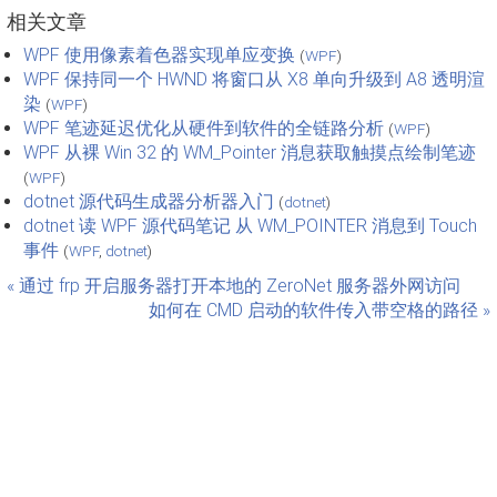
相关文章
WPF 使用像素着色器实现单应变换
(
WPF
)
WPF 保持同一个 HWND 将窗口从 X8 单向升级到 A8 透明渲
染
(
WPF
)
WPF 笔迹延迟优化从硬件到软件的全链路分析
(
WPF
)
WPF 从裸 Win 32 的 WM_Pointer 消息获取触摸点绘制笔迹
(
WPF
)
dotnet 源代码生成器分析器入门
(
dotnet
)
dotnet 读 WPF 源代码笔记 从 WM_POINTER 消息到 Touch
事件
(
WPF
,
dotnet
)
« 通过 frp 开启服务器打开本地的 ZeroNet 服务器外网访问
如何在 CMD 启动的软件传入带空格的路径 »