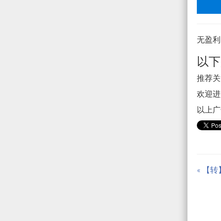
无盈利
以下
推荐关注
欢迎进入
以上广
« 【转