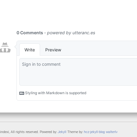
ndexi, All rights reserved. Powered by:
Jekyll
Theme by:
hcz-jekyll-blog
walterlv