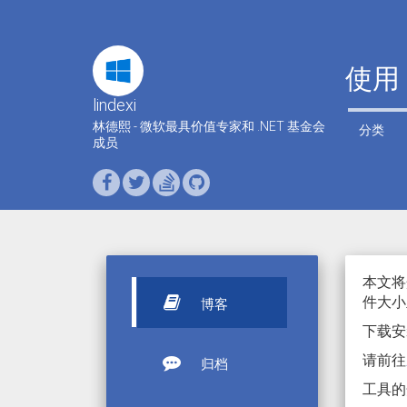
使用 
lindexi
林德熙 - 微软最具价值专家和 .NET 基金会
分类
成员
本文将介
件大小
博客
下载安
请前往
归档
工具的