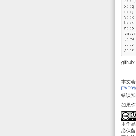
z
::
`
x
::
q
c
::
j
v
::
k
b
::
x
n
::
b
;
m
::
,::
w
.::
v
/::
z
github:
本文会
E%E9%
错误知
如果你
本作
必保留