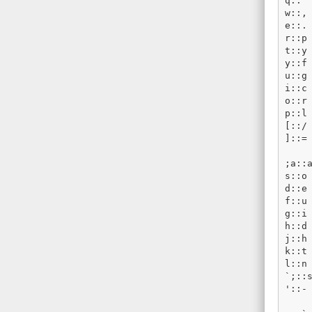
q
::
'
w
::,
e
::.
r
::
p
t
::
y
y
::
f
u
::
g
i
::
c
o
::
r
p
::
l
[::/
]::=
;
a
::
s
::
o
d
::
e
f
::
u
g
::
i
h
::
d
j
::
h
k
::
t
l
::
n
`
;::
'
::-