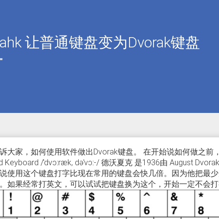
ahk 让普通键盘变为Dvorak键盘
诉大家，如何使用软件做出Dvorak键盘。 在开始说如何做之前，需要告
fied Keyboard /ˈdvɔːræk, dəˈvɔː-/ 德沃夏克 是1936由 
说使用这个键盘打字比现在常用的键盘会快几倍。因为他把最少
。如果经常打英文，可以试试把键盘换为这个，开始一定不会打