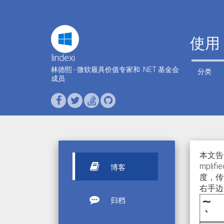
使用 
lindexi
林德熙 - 微软最具价值专家和 .NET 基金会
分类
成员
本文告
mpli
博客
度，传
右手边
归档