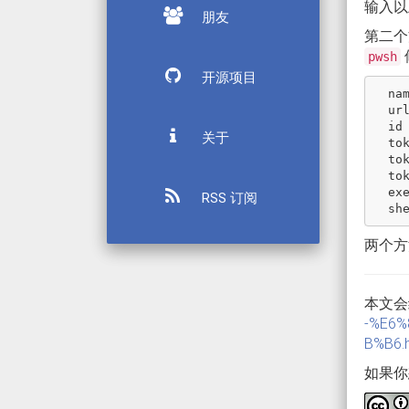
输入以
朋友
第二个
pwsh
开源项目
  name = "xxxxx"

  url = "https://xxxxxx/"

  id = 1363

关于
  token = "h_h-xxx-"

  token_obtained_at = 2023-03-02T11:00:05Z

  token_expires_at = 0001-01-01T00:00:00Z

  executor = "shell"

RSS 订阅
两个方
本文会
-%E6
B%B6.h
如果你