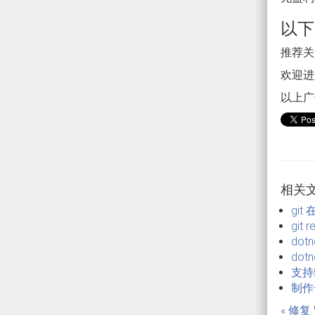
以下
推荐关注
欢迎进入
以上广
相关
gi
git
dot
dot
支持较
制作一
« 修复 