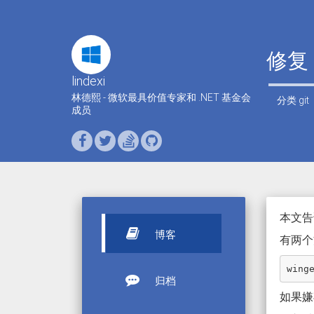
修复 
lindexi
林德熙 - 微软最具价值专家和 .NET 基金会
分类
git
成员
本文告诉大
博客
有两个
归档
如果嫌