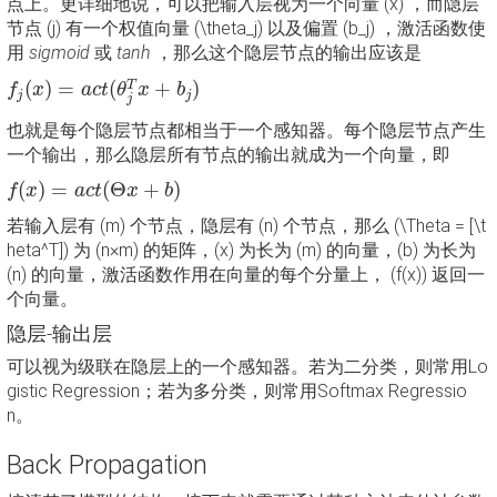
点上。更详细地说，可以把输入层视为一个向量 (x) ，而隐层
节点 (j) 有一个权值向量 (\theta_j) 以及偏置 (b_j) ，激活函数使
用
sigmoid
或
tanh
，那么这个隐层节点的输出应该是
f
j
(
x
)
=
a
c
t
(
θ
j
T
x
+
b
j
)
(
)
=
(
+
)
T
f
x
a
c
t
θ
x
b
j
j
j
也就是每个隐层节点都相当于一个感知器。每个隐层节点产生
一个输出，那么隐层所有节点的输出就成为一个向量，即
f
(
x
)
=
a
c
t
(
Θ
x
+
b
)
(
)
=
(
Θ
+
)
f
x
a
c
t
x
b
若输入层有 (m) 个节点，隐层有 (n) 个节点，那么 (\Theta = [\t
heta^T]) 为 (n×m) 的矩阵，(x) 为长为 (m) 的向量，(b) 为长为
(n) 的向量，激活函数作用在向量的每个分量上， (f(x)) 返回一
个向量。
隐层-输出层
可以视为级联在隐层上的一个感知器。若为二分类，则常用Lo
gistic Regression；若为多分类，则常用Softmax Regressio
n。
Back Propagation