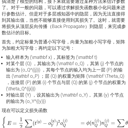
搞清楚了模型的结构，接下来就需要通过某种方法来估计参数
了。对于一般的问题，可以通过求解损失函数极小化问题来进
行参数估计。但是对于多层感知器中的隐层，因为无法直接得
到其输出值，当然不能够直接使用到其损失了。这时，就需要
将损失从顶层反向传播（Back Propagate）到隐层，来完成参
数估计的目标。
首先，约定标量为普通小写字母，向量为加粗小写字母，矩阵
为加粗大写字母；再约定以下记号：
输入样本为 (\mathbf x)，其标签为 (\mathbf t)
对某个层 (Q) ，其输出为 (\mathbf o_Q) ，其第 (j) 个节点的
输出为 (o_Q^{(j)}) ，其每个节点的输入均为上一层 (P) 的输
出 (\mathbf o_P) ；层 (Q) 的权重为矩阵 (\mathbf \Theta_Q)
，连接层 (P) 的第 (i) 个节点与层 (Q) 的第 (j) 个节点的权重为
(\theta_Q^{(ji)})
对输出层 (Y) ，设其输出为 (\mathbf o_Y)， 其第 (y) 个节点
的输出为 (o_Y^{(y)})
现在可以定义损失函数
{
E
=
1
2
∑
y
∈
Y
(
t
(
y
)
−
o
Y
(
y
)
)
2
o
Q
(
j
)
=
ϕ
(
n
Q
(
j
)
)
n
Q
(
j
)
=
∑
i
∈
P
θ
1
{
∑
∑
(
)
(
)
(
)
(
)
j
j
y
j
(
)
2
y
=
(
)
=
=
(
−
)
ϕ
n
n
θ
E
t
o
o
Q
Q
Y
2
Q