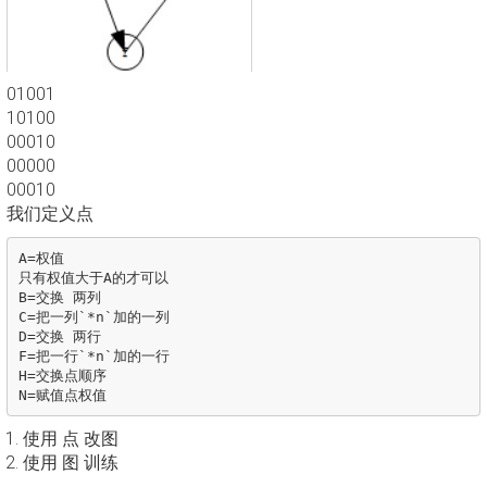
0
1
0
0
1
1
0
1
0
0
0
0
0
1
0
0
0
0
0
0
0
0
0
1
0
我们定义点
A
=
权值
只有权值大于
A
的才可以
B
=
交换
两列
C
=
把一列`
*
n
`加的一列
D
=
交换
两行
F
=
把一行`
*
n
`加的一行
H
=
交换点顺序
N
=
赋值点权值
使用 点 改图
使用 图 训练