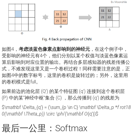
如图4，
考虑淡蓝色像素点影响到的神经元
，在这个例子中，
受影响的神经元有4个，他们分别以某个权值与淡蓝色像素运
算后影响到对应位置的输出。再结合多层感知器的残差传播公
式，不难发现这里又是一个卷积过程！同样需要注意的是，正
如图4中的数字标号，这里的卷积是旋转过的；另外，这里用
的卷积模式是full。
如果前边的池化层 (Q’) 的某个特征图 (q’) 连接到这个卷积层
(P) 中的某“神经中枢”集合 (C) ，那么传播到 (q’) 的残差为
$\mathbf \Delta_{q’} = (\sum_{p \in C} \mathbf \Delta_p *
f rot18
0(\mathbf \Theta_p)) \circ \phi’(\mathbf O
{q’})$
最后一公里：Softmax