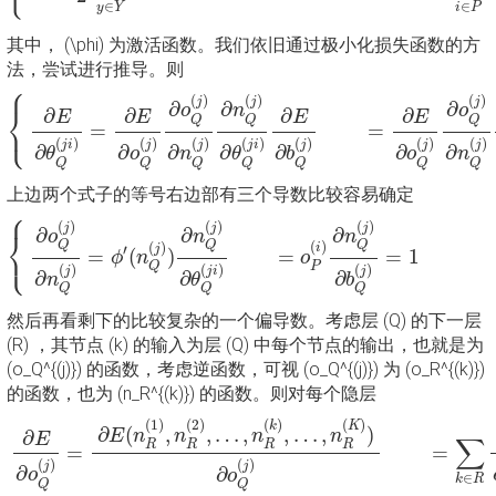
∈
∈
i
P
y
Y
其中， (\phi) 为激活函数。我们依旧通过极小化损失函数的方
法，尝试进行推导。则
⎧
{
∂
E
∂
θ
Q
(
j
i
)
=
∂
E
∂
o
Q
(
j
)
∂
o
Q
(
j
)
∂
n
Q
(
j
)
∂
n
Q
(
j
)
∂
θ
Q
(
j
i
)
∂
E
∂
b
Q
(
(
)
(
)
(
)
j
j
j
∂
∂
∂
⎨
o
n
o
∂
∂
∂
∂
E
E
E
E
Q
Q
Q
⎩
=
=
(
)
(
)
(
)
(
)
(
)
(
)
(
)
j
i
j
j
j
i
j
j
j
∂
∂
∂
∂
∂
∂
∂
θ
o
n
θ
b
o
n
Q
Q
Q
Q
Q
Q
Q
上边两个式子的等号右边部有三个导数比较容易确定
⎧
{
∂
o
Q
(
j
)
∂
n
Q
(
j
)
=
ϕ
′
(
n
Q
(
j
)
)
∂
n
Q
(
j
)
∂
θ
Q
(
j
i
)
=
o
P
(
i
)
∂
n
Q
(
j
)
∂
b
Q
(
(
)
(
)
(
)
j
j
j
∂
∂
∂
⎨
o
n
n
(
)
Q
Q
Q
(
)
⎩
i
j
′
=
1
=
(
)
=
ϕ
n
o
P
Q
(
)
(
)
(
)
j
j
i
j
∂
∂
∂
n
θ
b
Q
Q
Q
然后再看剩下的比较复杂的一个偏导数。考虑层 (Q) 的下一层
(R) ，其节点 (k) 的输入为层 (Q) 中每个节点的输出，也就是为
(o_Q^{(j)}) 的函数，考虑逆函数，可视 (o_Q^{(j)}) 为 (o_R^{(k)})
的函数，也为 (n_R^{(k)}) 的函数。则对每个隐层
∂
E
∂
o
Q
(
j
)
=
∂
E
(
n
R
(
1
)
,
n
R
(
2
)
,
…
,
n
R
(
k
)
,
…
,
n
R
(
K
)
)
∂
o
Q
(
j
)
=
∑
k
(
1
)
(
2
)
(
)
(
)
k
K
∂
(
,
,
…
,
,
…
,
)
∂
E
n
n
n
n
E
∑
R
R
R
R
=
=
(
)
(
)
j
j
∂
∂
o
o
∈
k
R
Q
Q