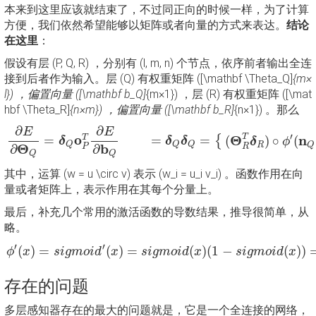
本来到这里应该就结束了，不过同正向的时候一样，为了计算
方便，我们依然希望能够以矩阵或者向量的方式来表达。
结论
在这里
：
假设有层 (P, Q, R) ，分别有 (l, m, n) 个节点，依序前者输出全连
接到后者作为输入。层 (Q) 有权重矩阵 ([\mathbf \Theta_Q]
{m×
l}) ，偏置向量 ([\mathbf b_Q]
{m×1}) ，层 (R) 有权重矩阵 ([\mat
hbf \Theta_R]
{n×m}) ，偏置向量 ([\mathbf b_R]
{n×1}) 。那么
∂
E
∂
Θ
Q
=
δ
Q
o
P
T
∂
E
∂
b
Q
=
δ
Q
δ
Q
=
{
(
Θ
R
T
δ
R
)
∘
ϕ
′
(
n
Q
)
,
Q
i
s
∂
∂
E
E
′
o
T
T
=
=
=
Θ
n
{
(
)
∘
(
δ
δ
δ
δ
ϕ
Q
Q
Q
R
Q
Θ
b
R
∂
∂
P
Q
Q
其中，运算 (w = u \circ v) 表示 (w_i = u_i v_i) 。函数作用在向
量或者矩阵上，表示作用在其每个分量上。
最后，补充几个常用的激活函数的导数结果，推导很简单，从
略。
ϕ
′
(
x
)
=
s
i
g
m
o
i
d
′
(
x
)
=
s
i
g
m
o
i
d
(
x
)
(
1
−
s
i
g
m
o
i
d
(
x
)
)
=
o
Q
(
1
−
o
′
′
(
)
=
(
)
=
(
)
(
1
−
(
)
)
ϕ
x
s
i
g
m
o
i
d
x
s
i
g
m
o
i
d
x
s
i
g
m
o
i
d
x
存在的问题
多层感知器存在的最大的问题就是，它是一个全连接的网络，