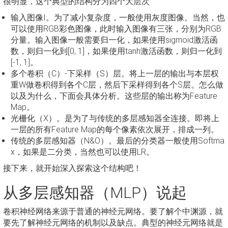
很明显，这个典型的结构分为四个大层次
输入图像I。为了减小复杂度，一般使用灰度图像。当然，也
可以使用RGB彩色图像，此时输入图像有三张，分别为RGB
分量。输入图像一般需要归一化，如果使用sigmoid激活函
数，则归一化到[0, 1]，如果使用tanh激活函数，则归一化到
[-1, 1]。
多个卷积（C）-下采样（S）层。将上一层的输出与本层权
重W做卷积得到各个C层，然后下采样得到各个S层。怎么做
以及为什么，下面会具体分析。这些层的输出称为Feature
Map。
光栅化（X）。是为了与传统的多层感知器全连接。即将上
一层的所有Feature Map的每个像素依次展开，排成一列。
传统的多层感知器（N&O）。最后的分类器一般使用Softma
x，如果是二分类，当然也可以使用LR。
接下来，就开始深入探索这个结构吧！
从多层感知器（MLP）说起
卷积神经网络来源于普通的神经元网络。要了解个中渊源，就
要先了解神经元网络的机制以及缺点。典型的神经元网络就是