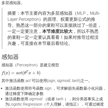
多层感知器。
摘要：本节主要内容为多层感知器（MLP，Multi-
Layer Perceptron）的原理、权重更新公式的推
导。熟悉这一部分的童鞋可以直接跳过了~但是，
一定一定要注意，
本节难度比较大
，所以不熟悉
的童鞋一定一定要认真看看！如果对推导过程没
兴趣，可直接在本节最后看结论。
感知器
感知器（Perceptron）是建立模型
f
(
x
)
=
a
c
t
(
θ
T
x
+
b
)
(
)
=
(
+
)
T
f
x
a
c
t
θ
x
b
其中激活函数
act
可以使用{
sign, sigmoid, tanh
}之一。
激活函数使用符号函数
sign
，可求解损失函数最小化问题，
通过梯度下降确定参数
激活函数使用
sigmoid
（或者
tanh
），则分类器事实上成
为Logistic Regression（个人理解，请指正），可通过梯度