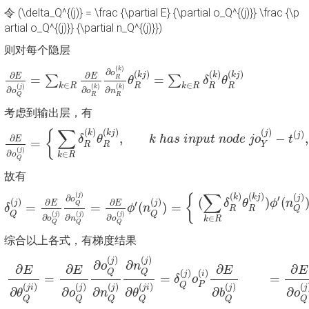
令 (\delta_Q^{(j)} = \frac {\partial E} {\partial o_Q^{(j)}} \frac {\p
artial o_Q^{(j)}} {\partial n_Q^{(j)}})
则对每个隐层
∂
E
∂
o
Q
(
j
)
=
∑
k
∈
R
∂
E
∂
o
R
(
k
)
∂
o
R
(
k
)
∂
n
R
(
k
)
θ
R
(
k
j
)
=
∑
k
∈
R
δ
(
)
k
∂
o
(
)
(
)
(
)
∂
∂
k
j
k
k
j
E
E
=
=
∑
∑
R
θ
δ
θ
∈
∈
k
R
k
R
R
R
R
(
)
(
)
(
)
k
k
j
∂
∂
∂
o
n
o
R
R
Q
考虑到输出层，有
∂
E
∂
o
Q
(
j
)
=
{
∑
k
∈
R
δ
R
(
k
)
θ
R
(
k
j
)
,
k
h
a
s
i
n
p
u
t
n
o
d
e
j
o
Y
(
j
)
−
∑
(
)
(
)
(
)
{
k
k
j
j
(
)
j
,
−
,
δ
θ
k
h
a
s
i
n
p
u
t
n
o
d
e
j
o
t
∂
E
=
R
R
Y
(
)
j
∂
∈
o
k
R
Q
故有
δ
Q
(
j
)
=
∂
E
∂
o
Q
(
j
)
∂
o
Q
(
j
)
∂
n
Q
(
j
)
=
∂
E
∂
o
Q
(
j
)
ϕ
′
(
n
Q
(
j
)
)
=
{
(
∑
k
∑
(
)
(
)
(
)
(
)
j
{
k
k
j
j
′
∂
o
(
)
(
(
)
(
)
δ
θ
ϕ
n
∂
∂
j
j
′
E
E
Q
=
=
(
)
=
δ
ϕ
n
R
R
Q
Q
Q
(
)
(
)
(
)
j
j
j
∂
∂
∂
∈
o
n
o
k
R
Q
Q
Q
综合以上各式，有梯度结果
∂
E
∂
θ
Q
(
j
i
)
=
∂
E
∂
o
Q
(
j
)
∂
o
Q
(
j
)
∂
n
Q
(
j
)
∂
n
Q
(
j
)
∂
θ
Q
(
j
i
)
=
δ
Q
(
j
)
o
(
)
(
)
j
j
∂
∂
o
n
∂
∂
∂
∂
E
E
E
E
(
)
Q
Q
(
)
i
j
=
=
=
δ
o
P
Q
(
)
(
)
(
)
(
)
(
)
(
j
i
j
j
j
i
j
j
∂
∂
∂
∂
∂
∂
θ
o
n
θ
b
o
Q
Q
Q
Q
Q
Q