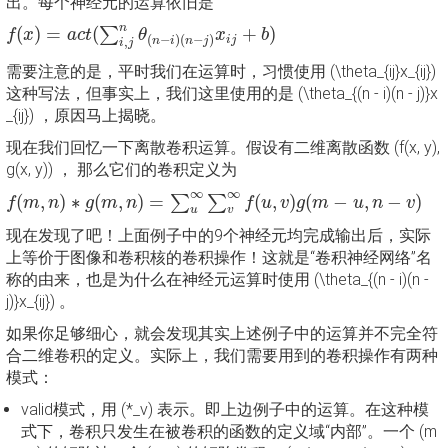
出。每个神经元的运算依旧是
f
(
x
)
=
a
c
t
(
∑
i
,
j
n
θ
(
n
−
i
)
(
n
−
j
)
x
i
j
+
b
)
n
(
)
=
(
+
)
∑
f
x
a
c
t
θ
x
b
(
−
)
(
−
)
i
j
n
i
n
j
,
i
j
需要注意的是，平时我们在运算时，习惯使用 (\theta_{ij}x_{ij})
这种写法，但事实上，我们这里使用的是 (\theta_{(n - i)(n - j)}x
_{ij}) ，原因马上揭晓。
现在我们回忆一下离散卷积运算。假设有二维离散函数 (f(x, y),
g(x, y)) ， 那么它们的卷积定义为
f
(
m
,
n
)
∗
g
(
m
,
n
)
=
∑
u
∞
∑
v
∞
f
(
u
,
v
)
g
(
m
−
u
,
n
−
v
)
∞
∞
(
,
)
∗
(
,
)
=
(
,
)
(
−
,
−
)
∑
∑
f
m
n
g
m
n
f
u
v
g
m
u
n
v
u
v
现在发现了吧！上面例子中的9个神经元均完成输出后，实际
上等价于图像和卷积核的卷积操作！这就是“卷积神经网络”名
称的由来，也是为什么在神经元运算时使用 (\theta_{(n - i)(n -
j)}x_{ij}) 。
如果你足够细心，就会发现其实上述例子中的运算并不完全符
合二维卷积的定义。实际上，我们需要用到的卷积操作有两种
模式：
valid模式，用 (*_v) 表示。即上边例子中的运算。在这种模
式下，卷积只发生在被卷积的函数的定义域“内部”。一个 (m