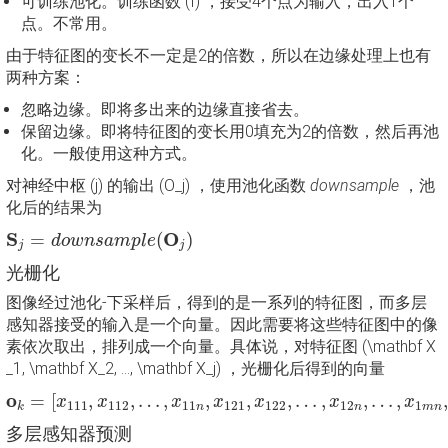
可训练池化。训练函数 (f) ，接受4个点为输入，出入1个
点。不常用。
由于特征图的变长不一定是2的倍数，所以在边缘处理上也有
两种方案：
忽略边缘。即将多出来的边缘直接省去。
保留边缘。即将特征图的变长用0填充为2的倍数，然后再池
化。一般使用这种方式。
对神经中枢 (j) 的输出 (O_j) ，使用池化函数
downsample
，池
化后的结果为
S
j
=
d
o
w
n
s
a
m
p
l
e
(
O
j
)
S
O
=
(
)
d
o
w
n
s
a
m
p
l
e
j
j
光栅化
图像经过池化-下采样后，得到的是一系列的特征图，而多层
感知器接受的输入是一个向量。因此需要将这些特征图中的像
素依次取出，排列成一个向量。具体说，对特征图 (\mathbf X
_1, \mathbf X_2, …, \mathbf X_j) ，光栅化后得到的向量
o
k
=
[
x
111
,
x
112
,
…
,
x
11
n
,
x
121
,
x
122
,
…
,
x
12
n
,
…
,
x
1
m
n
,
…
,
x
o
=
[
,
,
…
,
,
,
,
…
,
,
…
,
x
x
x
x
x
x
x
111
112
11
121
122
12
1
n
n
m
n
k
多层感知器预测