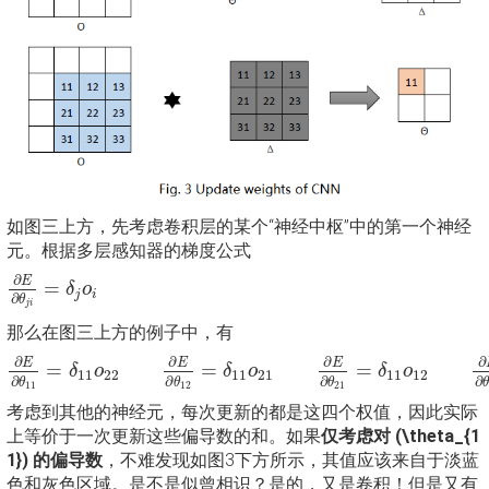
如图三上方，先考虑卷积层的某个“神经中枢”中的第一个神经
元。根据多层感知器的梯度公式
∂
E
∂
θ
j
i
=
δ
j
o
i
∂
E
=
δ
o
j
i
∂
θ
j
i
那么在图三上方的例子中，有
∂
E
∂
θ
11
=
δ
11
o
22
∂
E
∂
θ
12
=
δ
11
o
21
∂
E
∂
θ
21
=
δ
11
o
12
∂
∂
∂
∂
∂
E
E
E
=
=
=
δ
o
δ
o
δ
o
11
22
11
21
11
12
∂
∂
∂
∂
θ
θ
θ
11
12
21
考虑到其他的神经元，每次更新的都是这四个权值，因此实际
上等价于一次更新这些偏导数的和。如果
仅考虑对 (\theta_{1
1}) 的偏导数
，不难发现如图3下方所示，其值应该来自于淡蓝
色和灰色区域。是不是似曾相识？是的，又是卷积！但是又有