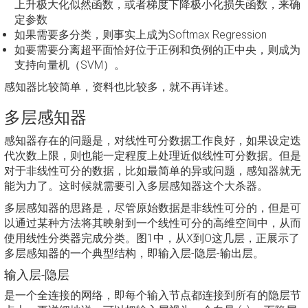
上升极大化似然函数，或者梯度下降极小化损失函数，来确
定参数
如果需要多分类，则事实上成为Softmax Regression
如要需要分离超平面恰好位于正例和负例的正中央，则成为
支持向量机（SVM）。
感知器比较简单，资料也比较多，就不再详述。
多层感知器
感知器存在的问题是，对线性可分数据工作良好，如果设定迭
代次数上限，则也能一定程度上处理近似线性可分数据。但是
对于非线性可分的数据，比如最简单的异或问题，感知器就无
能为力了。这时候就需要引入多层感知器这个大杀器。
多层感知器的思路是，尽管原始数据是非线性可分的，但是可
以通过某种方法将其映射到一个线性可分的高维空间中，从而
使用线性分类器完成分类。图1中，从X到O这几层，正展示了
多层感知器的一个典型结构，即输入层-隐层-输出层。
输入层-隐层
是一个全连接的网络，即每个输入节点都连接到所有的隐层节