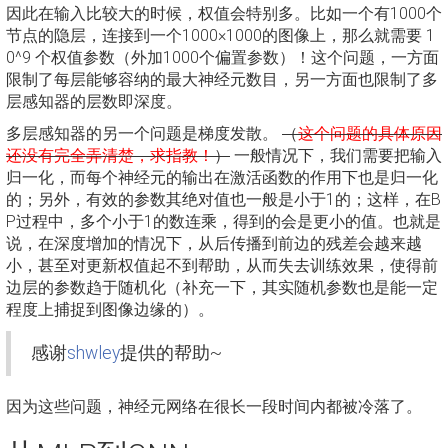
因此在输入比较大的时候，权值会特别多。比如一个有1000个
节点的隐层，连接到一个1000×1000的图像上，那么就需要 1
0^9 个权值参数（外加1000个偏置参数）！这个问题，一方面
限制了每层能够容纳的最大神经元数目，另一方面也限制了多
层感知器的层数即深度。
多层感知器的另一个问题是梯度发散。
（
这个问题的具体原因
还没有完全弄清楚，求指教！
）
一般情况下，我们需要把输入
归一化，而每个神经元的输出在激活函数的作用下也是归一化
的；另外，有效的参数其绝对值也一般是小于1的；这样，在B
P过程中，多个小于1的数连乘，得到的会是更小的值。也就是
说，在深度增加的情况下，从后传播到前边的残差会越来越
小，甚至对更新权值起不到帮助，从而失去训练效果，使得前
边层的参数趋于随机化（补充一下，其实随机参数也是能一定
程度上捕捉到图像边缘的）。
感谢
shwley
提供的帮助~
因为这些问题，神经元网络在很长一段时间内都被冷落了。