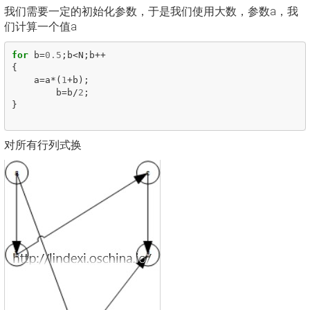
我们需要一定的初始化参数，于是我们使用大数，参数a，我
们计算一个值a
for
b
=
0.5
;
b
<
N
;
b
++
{
a
=
a
*(
1
+
b
);
b
=
b
/
2
;
}
对所有行列式换