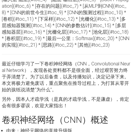
ation](#toc_6) * [存在的问题](#toc_7) * [从MLP到CNN](#toc_
8) * [CNN的前世今生](#toc_9) * [CNN的预测过程](#toc_10) *
[卷积](#toc_11) * [下采样](#toc_12) * [光栅化](#toc_13) * [多
层感知器预测](#toc_14) * [CNN的参数估计](#toc_15) * [多层
感知器层](#toc_16) * [光栅化层](#toc_17) * [池化层](#toc_18)
* [卷积层](#toc_19) * [最后一公里：Softmax](#toc_20) * [CNN
的实现](#toc_21) * [思路](#toc_22) * [其他](#toc_23)
最近仔细学习了一下卷积神经网络（CNN，Convolutional Neur
al Network），发现各处资料都不是很全面，经过艰苦努力终
于弄清楚了。为了以后备查，以及传播知识，决定记录下来。
本文将极力避免废话，重点聚焦在推导过程上，为打算从零开
始的孩纸说清楚“为什么”。
另外，因本人才疏学浅（是真的才疏学浅，不是谦虚），肯定
会有很多谬误，欢迎大家指出！
卷积神经网络（CNN）概述
由来：神经元网络的直接升级版