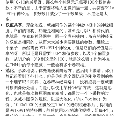
使用10×10的感受野，那么每个神经元只需要100个权值参
数；不幸的是，由于需要将输入图像扫描一遍，共需要991×
991个神经元！参数数目减少了一个数量级，不过还是太
多。
权值共享
。形象地说，就如同你的某个神经中枢中的神经细
胞，它们的结构、功能是相同的，甚至是可以互相替代的。
也就是，在卷积神经网中，同一个卷积核内，所有的神经元
的权值是相同的，从而大大减少需要训练的参数。继续上一
个栗子，虽然需要991×991个神经元，但是它们的权值是共
享的呀，所以还是只需要100个权值参数，以及1个偏置参
数。从MLP的 10^9 到这里的100，就是这么狠！作为补充，
在CNN中的每个隐藏，一般会有多个卷积核。
池化
。形象地说，你先随便看向远方，然后闭上眼睛，你仍
然记得看到了些什么，但是你能完全回忆起你刚刚看到的每
一个细节吗？同样，在卷积神经网络中，没有必要一定就要
对原图像做处理，而是可以使用某种“压缩”方法，这就是池
化，也就是每次将原图像卷积后，都通过一个下采样的过
程，来减小图像的规模。以最大池化（Max Pooling）为
例，1000×1000的图像经过10×10的卷积核卷积后，得到的
是991×991的特征图，然后使用2×2的池化规模，即每4个点