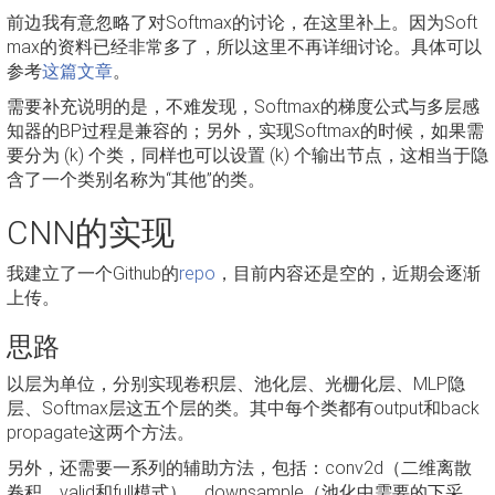
前边我有意忽略了对Softmax的讨论，在这里补上。因为Soft
max的资料已经非常多了，所以这里不再详细讨论。具体可以
参考
这篇文章
。
需要补充说明的是，不难发现，Softmax的梯度公式与多层感
知器的BP过程是兼容的；另外，实现Softmax的时候，如果需
要分为 (k) 个类，同样也可以设置 (k) 个输出节点，这相当于隐
含了一个类别名称为“其他”的类。
CNN的实现
我建立了一个Github的
repo
，目前内容还是空的，近期会逐渐
上传。
思路
以层为单位，分别实现卷积层、池化层、光栅化层、MLP隐
层、Softmax层这五个层的类。其中每个类都有output和back
propagate这两个方法。
另外，还需要一系列的辅助方法，包括：conv2d（二维离散
卷积，valid和full模式），downsample（池化中需要的下采