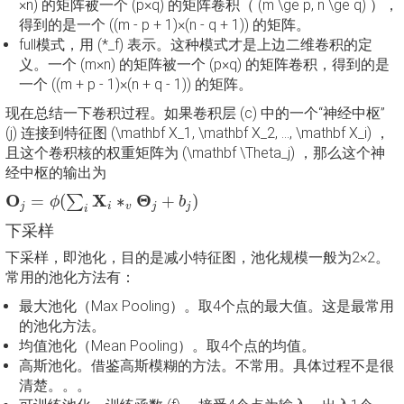
×n) 的矩阵被一个 (p×q) 的矩阵卷积（ (m \ge p, n \ge q) ），
得到的是一个 ((m - p + 1)×(n - q + 1)) 的矩阵。
full模式，用 (*_f) 表示。这种模式才是上边二维卷积的定
义。一个 (m×n) 的矩阵被一个 (p×q) 的矩阵卷积，得到的是
一个 ((m + p - 1)×(n + q - 1)) 的矩阵。
现在总结一下卷积过程。如果卷积层 (c) 中的一个“神经中枢”
(j) 连接到特征图 (\mathbf X_1, \mathbf X_2, …, \mathbf X_i) ，
且这个卷积核的权重矩阵为 (\mathbf \Theta_j) ，那么这个神
经中枢的输出为
O
j
=
ϕ
(
∑
i
X
i
∗
v
Θ
j
+
b
j
)
O
X
Θ
=
(
∗
+
)
∑
ϕ
b
j
i
v
j
j
i
下采样
下采样，即池化，目的是减小特征图，池化规模一般为2×2。
常用的池化方法有：
最大池化（Max Pooling）。取4个点的最大值。这是最常用
的池化方法。
均值池化（Mean Pooling）。取4个点的均值。
高斯池化。借鉴高斯模糊的方法。不常用。具体过程不是很
清楚。。。