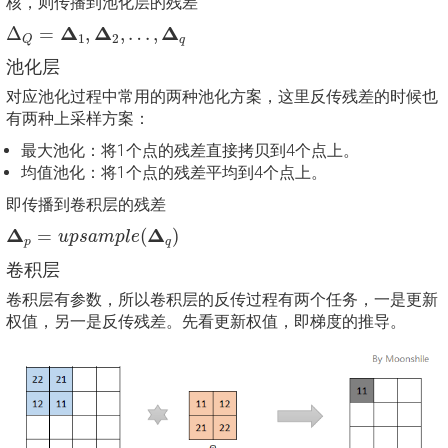
核，则传播到池化层的残差
Δ
Q
=
Δ
1
,
Δ
2
,
…
,
Δ
q
Δ
Δ
Δ
Δ
=
,
,
…
,
1
2
q
Q
池化层
对应池化过程中常用的两种池化方案，这里反传残差的时候也
有两种上采样方案：
最大池化：将1个点的残差直接拷贝到4个点上。
均值池化：将1个点的残差平均到4个点上。
即传播到卷积层的残差
Δ
p
=
u
p
s
a
m
p
l
e
(
Δ
q
)
Δ
Δ
=
(
)
u
p
s
a
m
p
l
e
p
q
卷积层
卷积层有参数，所以卷积层的反传过程有两个任务，一是更新
权值，另一是反传残差。先看更新权值，即梯度的推导。