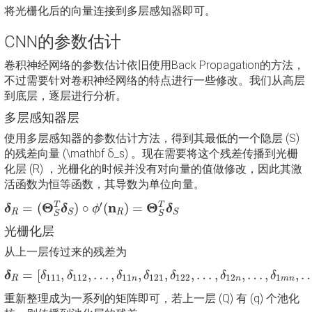
将光栅化后的向量连接到多层感知器即可。
CNN的参数估计
卷积神经网络的参数估计依旧使用Back Propagation的方法，
不过需要针对卷积神经网络的特点进行一些修改。我们从高层
到底层，逐层进行分析。
多层感知器层
使用多层感知器的参数估计方法，得到其最低的一个隐层 (S)
的残差向量 (\mathbf δ_s) 。现在需要将这个残差传播到光栅
化层 (R) ，光栅化的时候并没有对向量的值做修改，因此其激
活函数为恒等函数，其导数为单位向量。
δ
R
=
(
Θ
S
T
δ
S
)
∘
ϕ
′
(
n
R
)
=
Θ
S
T
δ
S
′
T
T
Θ
n
Θ
=
(
)
∘
(
)
=
δ
δ
ϕ
δ
R
R
S
S
S
S
光栅化层
从上一层传过来的残差为
δ
R
=
[
δ
111
,
δ
112
,
…
,
δ
11
n
,
δ
121
,
δ
122
,
…
,
δ
12
n
,
…
,
δ
1
m
n
,
…
,
=
[
,
,
…
,
,
,
,
…
,
,
…
,
,
δ
δ
δ
δ
δ
δ
δ
δ
111
112
11
121
122
12
1
R
n
n
m
n
重新整理成为一系列的矩阵即可，若上一层 (Q) 有 (q) 个池化