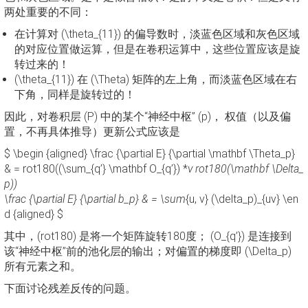
两处重要的不同：
在计算对 (\theta_{11}) 的偏导数时，淡蓝色区域和灰色区域
的对应位置做运算，但是在卷积运算中，这些位置应该是旋
转过来的！
(\theta_{11}) 在 (\Theta) 矩阵的左上角，而淡蓝色区域在右
下角，同样是旋转过的！
因此，对卷积层 (P) 中的某个“神经中枢” (p)， 权值（以及偏
置，不再具体推导）更新公式应该是
$ \begin {aligned} \frac {\partial E} {\partial \mathbf \Theta_p}
& = rot180((\sum_{q’} \mathbf O_{q’}) *
v rot180(\mathbf \Delta_
p))
\frac {\partial E} {\partial b_p} & = \sum
{u, v} (\delta_p)_{uv} \en
d {aligned} $
其中，(rot180) 是将一个矩阵旋转180度； (O_{q’}) 是连接到
该“神经中枢”前的池化层的输出；对偏置的梯度即 (\Delta_p)
所有元素之和。
下面讨论残差反传的问题。