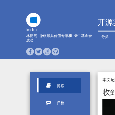
开源
lindexi
林德熙 - 微软最具价值专家和 .NET 基金会
分类
成员
本文记
博客
收
归档