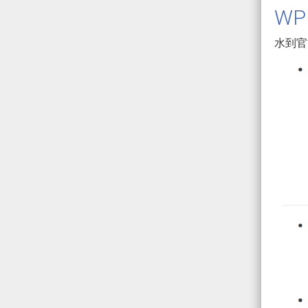
WP
水到官