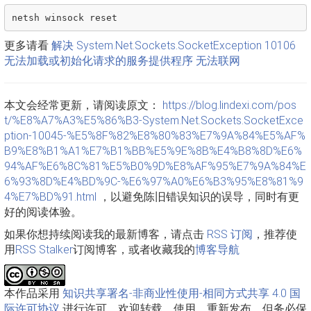
更多请看
解决 System.Net.Sockets.SocketException 10106
无法加载或初始化请求的服务提供程序 无法联网
本文会经常更新，请阅读原文：
https://blog.lindexi.com/pos
t/%E8%A7%A3%E5%86%B3-System.Net.Sockets.SocketExce
ption-10045-%E5%8F%82%E8%80%83%E7%9A%84%E5%AF%
B9%E8%B1%A1%E7%B1%BB%E5%9E%8B%E4%B8%8D%E6%
94%AF%E6%8C%81%E5%B0%9D%E8%AF%95%E7%9A%84%E
6%93%8D%E4%BD%9C-%E6%97%A0%E6%B3%95%E8%81%9
4%E7%BD%91.html
，以避免陈旧错误知识的误导，同时有更
好的阅读体验。
如果你想持续阅读我的最新博客，请点击
RSS 订阅
，推荐使
用
RSS Stalker
订阅博客，或者收藏我的
博客导航
本作品采用
知识共享署名-非商业性使用-相同方式共享 4.0 国
际许可协议
进行许可。欢迎转载、使用、重新发布，但务必保