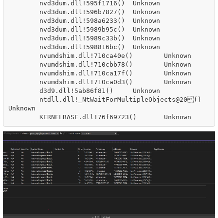
 	nvd3dum.dll!595f1716()	Unknown

 	nvd3dum.dll!596b7827()	Unknown

 	nvd3dum.dll!598a6233()	Unknown

 	nvd3dum.dll!5989b95c()	Unknown

 	nvd3dum.dll!5989c33b()	Unknown

 	nvd3dum.dll!598816bc()	Unknown

 	nvumdshim.dll!710ca40e()	Unknown

 	nvumdshim.dll!710cbb78()	Unknown

 	nvumdshim.dll!710ca17f()	Unknown

 	nvumdshim.dll!710ca0d3()	Unknown

 	d3d9.dll!5ab86f81()	Unknown

 	ntdll.dll!_NtWaitForMultipleObjects@20()	
Unknown
