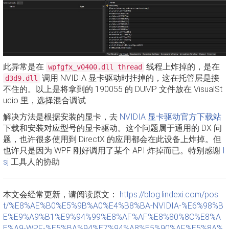
此异常是在
线程上炸掉的，是在
wpfgfx_v0400.dll thread
调用 NVIDIA 显卡驱动时挂掉的，这在托管层是接
d3d9.dll
不住的。以上是将拿到的 190055 的 DUMP 文件放在 VisualSt
udio 里，选择混合调试
解决方法是根据安装的显卡，去
NVIDIA 显卡驱动官方下载站
下载和安装对应型号的显卡驱动。这个问题属于通用的 DX 问
题，也许很多使用到 DirectX 的应用都会在此设备上炸掉。但
也许只是因为 WPF 刚好调用了某个 API 炸掉而已。特别感谢
l
sj
工具人的协助
本文会经常更新，请阅读原文：
https://blog.lindexi.com/pos
t/%E8%AE%B0%E5%9B%A0%E4%B8%BA-NVIDIA-%E6%98%B
E%E9%A9%B1%E9%94%99%E8%AF%AF%E8%80%8C%E8%A
E%A9-WPF-%E5%BA%94%E7%94%A8%E5%90%AF%E5%8A%