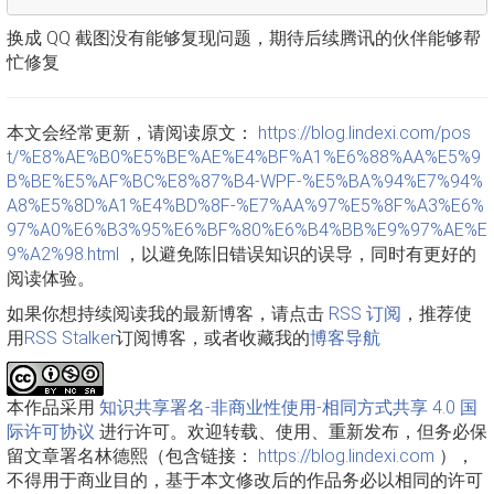
换成 QQ 截图没有能够复现问题，期待后续腾讯的伙伴能够帮
忙修复
本文会经常更新，请阅读原文：
https://blog.lindexi.com/pos
t/%E8%AE%B0%E5%BE%AE%E4%BF%A1%E6%88%AA%E5%9
B%BE%E5%AF%BC%E8%87%B4-WPF-%E5%BA%94%E7%94%
A8%E5%8D%A1%E4%BD%8F-%E7%AA%97%E5%8F%A3%E6%
97%A0%E6%B3%95%E6%BF%80%E6%B4%BB%E9%97%AE%E
9%A2%98.html
，以避免陈旧错误知识的误导，同时有更好的
阅读体验。
如果你想持续阅读我的最新博客，请点击
RSS 订阅
，推荐使
用
RSS Stalker
订阅博客，或者收藏我的
博客导航
本作品采用
知识共享署名-非商业性使用-相同方式共享 4.0 国
际许可协议
进行许可。欢迎转载、使用、重新发布，但务必保
留文章署名林德熙（包含链接：
https://blog.lindexi.com
），
不得用于商业目的，基于本文修改后的作品务必以相同的许可