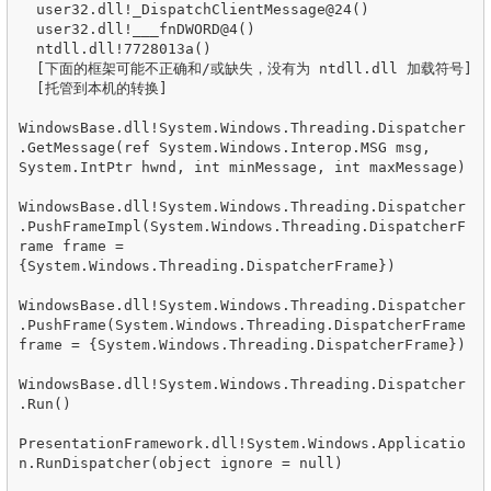
  user32.dll!_DispatchClientMessage@24() 

  user32.dll!___fnDWORD@4()

  ntdll.dll!7728013a() 

  [下面的框架可能不正确和/或缺失，没有为 ntdll.dll 加载符号]  

  [托管到本机的转换]  

WindowsBase.dll!System.Windows.Threading.Dispatcher
.GetMessage(ref System.Windows.Interop.MSG msg, 
System.IntPtr hwnd, int minMessage, int maxMessage) 

WindowsBase.dll!System.Windows.Threading.Dispatcher
.PushFrameImpl(System.Windows.Threading.DispatcherF
rame frame = 
{System.Windows.Threading.DispatcherFrame}) 

WindowsBase.dll!System.Windows.Threading.Dispatcher
.PushFrame(System.Windows.Threading.DispatcherFrame 
frame = {System.Windows.Threading.DispatcherFrame}) 

WindowsBase.dll!System.Windows.Threading.Dispatcher
.Run()

PresentationFramework.dll!System.Windows.Applicatio
n.RunDispatcher(object ignore = null) 
