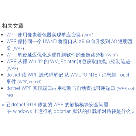
相关文章
WPF 使用像素着色器实现单应变换
(
WPF
)
WPF 保持同一个 HWND 将窗口从 X8 单向升级到 A8 透明渲
染
(
WPF
)
WPF 笔迹延迟优化从硬件到软件的全链路分析
(
WPF
)
WPF 从裸 Win 32 的 WM_Pointer 消息获取触摸点绘制笔迹
(
WPF
)
dotnet 读 WPF 源代码笔记 从 WM_POINTER 消息到 Touch
事件
(
WPF
,
dotnet
)
dotnet WPF 实现端口占用检测与自动查找可用端口
(
WPF
,
dot
net
)
« 记 dotnet 8.0.4 修复的 WPF 的触摸模块安全问题
在 windows 上运行的 podman 默认的挂载相对路径是什么 »