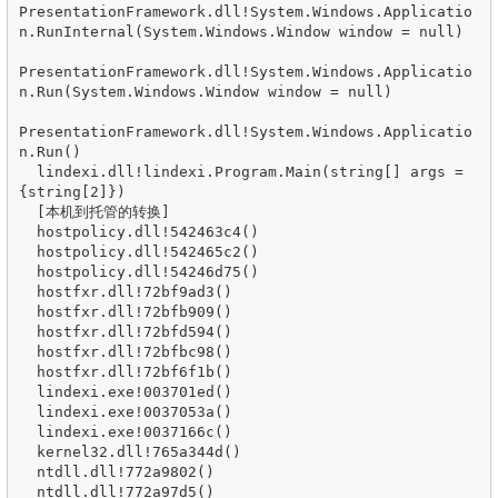
PresentationFramework.dll!System.Windows.Applicatio
n.RunInternal(System.Windows.Window window = null)

PresentationFramework.dll!System.Windows.Applicatio
n.Run(System.Windows.Window window = null)

PresentationFramework.dll!System.Windows.Applicatio
n.Run() 

  lindexi.dll!lindexi.Program.Main(string[] args = 
{string[2]}) 

  [本机到托管的转换]  

  hostpolicy.dll!542463c4()

  hostpolicy.dll!542465c2()

  hostpolicy.dll!54246d75()

  hostfxr.dll!72bf9ad3() 

  hostfxr.dll!72bfb909() 

  hostfxr.dll!72bfd594() 

  hostfxr.dll!72bfbc98() 

  hostfxr.dll!72bf6f1b() 

  lindexi.exe!003701ed()

  lindexi.exe!0037053a()

  lindexi.exe!0037166c()

  kernel32.dll!765a344d()

  ntdll.dll!772a9802() 
