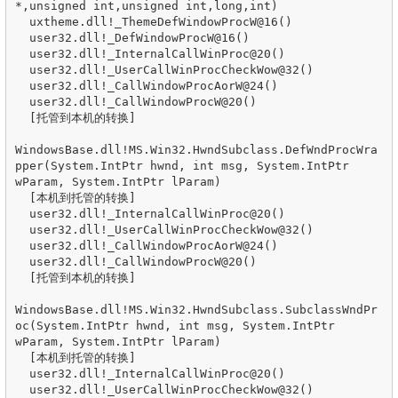
*,unsigned int,unsigned int,long,int)

  uxtheme.dll!_ThemeDefWindowProcW@16()

  user32.dll!_DefWindowProcW@16()

  user32.dll!_InternalCallWinProc@20() 

  user32.dll!_UserCallWinProcCheckWow@32() 

  user32.dll!_CallWindowProcAorW@24()

  user32.dll!_CallWindowProcW@20() 

  [托管到本机的转换]  

WindowsBase.dll!MS.Win32.HwndSubclass.DefWndProcWra
pper(System.IntPtr hwnd, int msg, System.IntPtr 
wParam, System.IntPtr lParam) 

  [本机到托管的转换]  

  user32.dll!_InternalCallWinProc@20() 

  user32.dll!_UserCallWinProcCheckWow@32() 

  user32.dll!_CallWindowProcAorW@24()

  user32.dll!_CallWindowProcW@20() 

  [托管到本机的转换]  

WindowsBase.dll!MS.Win32.HwndSubclass.SubclassWndPr
oc(System.IntPtr hwnd, int msg, System.IntPtr 
wParam, System.IntPtr lParam) 

  [本机到托管的转换]  

  user32.dll!_InternalCallWinProc@20() 

  user32.dll!_UserCallWinProcCheckWow@32() 
