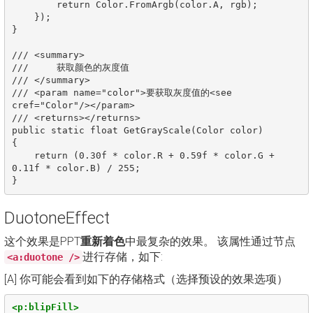
        return Color.FromArgb(color.A, rgb);

    });

}

/// <summary>

///     获取颜色的灰度值

/// </summary>

/// <param name="color">要获取灰度值的<see 
cref="Color"/></param>

/// <returns></returns>

public static float GetGrayScale(Color color)

{

    return (0.30f * color.R + 0.59f * color.G + 
0.11f * color.B) / 255;

DuotoneEffect
这个效果是PPT
重新着色
中最复杂的效果。 该属性通过节点
进行存储，如下:
<a:duotone />
[A] 你可能会看到如下的存储格式（选择预设的效果选项）
<p:blipFill>