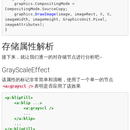
graphics
.
CompositingMode
=
CompositingMode
.
SourceCopy
;
graphics
.
DrawImage
(
image
,
imageRect
,
0
,
0
,
imageWidth
,
imageHeight
,
GraphicsUnit
.
Pixel
,
imageAttributes
);
}
存储属性解析
接下来，就让我们逐一的对存储节点进行分析吧~
GrayScaleEffect
该属性的标记非常简单和清晰，使用了一个单一的节点
表明是否应用了该效果:
<a:grayscl />
<p:blipFill>
<a:blip
...
>
<a:grayscl
/>
        ...

</a:blip>
</p:blipFill>