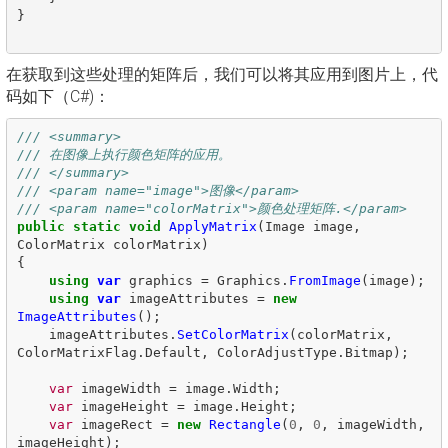
}

在获取到这些处理的矩阵后，我们可以将其应用到图片上，代
码如下（C#)：
/// <summary>
/// 在图像上执行颜色矩阵的应用。
/// </summary>
/// <param name="image">图像</param>
/// <param name="colorMatrix">颜色处理矩阵.</param>
public
static
void
ApplyMatrix
(
Image
image
,
ColorMatrix
colorMatrix
)
{
using
var
graphics
=
Graphics
.
FromImage
(
image
);
using
var
imageAttributes
=
new
ImageAttributes
();
imageAttributes
.
SetColorMatrix
(
colorMatrix
,
ColorMatrixFlag
.
Default
,
ColorAdjustType
.
Bitmap
);
var
imageWidth
=
image
.
Width
;
var
imageHeight
=
image
.
Height
;
var
imageRect
=
new
Rectangle
(
0
,
0
,
imageWidth
,
imageHeight
);