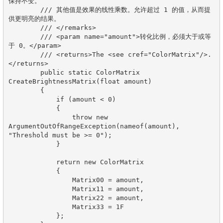
保持不变。

        /// 其他值是效果的线性乘数。允许超过 1 的值，从而提
供更明亮的结果。

        /// </remarks>

        /// <param name="amount">转化比例，必须大于或等
于 0。</param>

        /// <returns>The <see cref="ColorMatrix"/>.
</returns>

        public static ColorMatrix 
CreateBrightnessMatrix(float amount)

        {

            if (amount < 0)

            {

                throw new 
ArgumentOutOfRangeException(nameof(amount), 
"Threshold must be >= 0");

            }

            return new ColorMatrix

            {

                Matrix00 = amount,

                Matrix11 = amount,

                Matrix22 = amount,

                Matrix33 = 1F

            };
