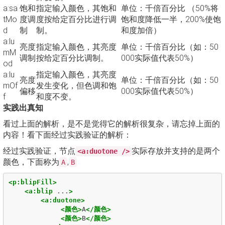
a:sa
饱和
指定输入颜色，其饱和
单位：千倍百分比 （50%将
tMo
度调
度按给定百分比进行调
饱和度降低一半，200%使饱
d
制
制。
和度加倍）
a:lu
亮度
指定输入颜色，其亮度
单位：千倍百分比（如：50
mM
调制
按给定百分比调制。
000实际值代表50%）
od
a:lu
指定输入颜色，其亮度
亮度
单位：千倍百分比（如：50
mOf
发生变化，但色调和饱
偏移
000实际值代表50%）
f
和度不变。
实践出真知
看过上面的解析，是不是觉得它的解析很复杂，请忘掉上面的
内容！看下面经过实践验证的解析：
经过实践验证，节点
实际存放并支持的是两个
<a:duotone />
颜色，下面称为
,
A
B
<p:blipFill>
<a:blip
...
>
<a:duotone>
<颜色>
A
</颜色>
<颜色>
B
</颜色>