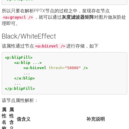
所以只要在解析PPTX节点的过程之中，发现存在节点
，就可以通过
灰度滤波器矩阵
对图片做灰阶处
<a:grayscl />
理即可。
Black/WhiteEffect
该属性通过节点
进行存储，如下:
<a:biLevel />
<p:blipFill>
<a:blip
...
>
<a:biLevel
thresh=
"50000"
/>
        ...

</a:blip>
</p:blipFill>
该节点属性解析：
属
属
性
性
值含义
补充说明
名
含
称
义