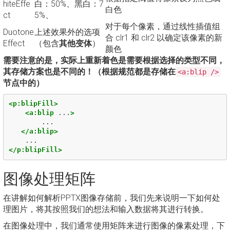
hiteEffe
白：50%、黑白：7
白色
ct
5%、
对于每个像素，通过线性插值组
Duotone
上述效果外的选项
合 clr1 和 clr2 以确定该像素的新
Effect
（包含
其他变体
）
颜色
需要注意的是，实际上重新着色是需要根据选择的类型不同，
其存储方案也是不同的！（根据规范都是存储在
<a:blip />
节点中的）
<p:blipFill>
<a:blip
...
>
        ...

</a:blip>
</p:blipFill>
图像处理矩阵
在讲解如何解析PPTX图像存储前，我们先来说明一下如何处
理图片，将其按照我们的想法和输入数据将其进行转换。
在图像处理中，我们通常使用矩阵来进行图像的像素处理，下