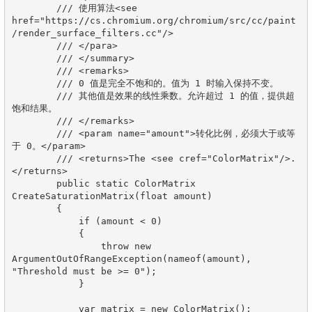
        /// 使用算法<see 
href="https://cs.chromium.org/chromium/src/cc/paint
/render_surface_filters.cc"/>

        /// </para>

        /// </summary>

        /// <remarks>

        /// 0 值是完全不饱和的。值为 1 时输入保持不变。

        /// 其他值是效果的线性乘数。允许超过 1 的值，提供超
饱和结果。

        /// </remarks>

        /// <param name="amount">转化比例，必须大于或等
于 0。</param>

        /// <returns>The <see cref="ColorMatrix"/>.
</returns>

        public static ColorMatrix 
CreateSaturationMatrix(float amount)

        {

            if (amount < 0)

            {

                throw new 
ArgumentOutOfRangeException(nameof(amount), 
"Threshold must be >= 0");

            }

            var matrix = new ColorMatrix();
