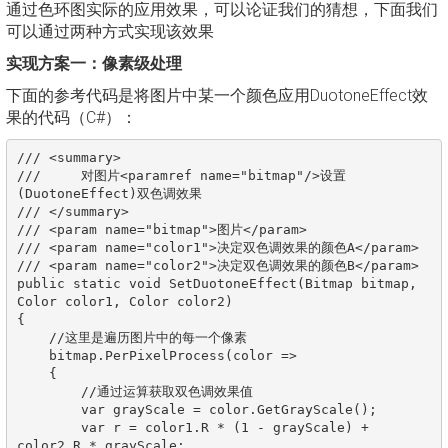
通过色环图实际的应用效果，可以论证我们的猜想，下面我们
可以通过两种方式实现该效果
实现方案一：像素级处理
下面的参考代码是将图片中某一个颜色应用DuotoneEffect效
果的代码（C#）：
/// <summary>

///     对图片<paramref name="bitmap"/>设置
(DuotoneEffect)双色调效果

/// </summary>

/// <param name="bitmap">图片</param>

/// <param name="color1">决定双色调效果的颜色A</param>

/// <param name="color2">决定双色调效果的颜色B</param>

public static void SetDuotoneEffect(Bitmap bitmap, 
Color color1, Color color2)

{

    //这里是遍历图片中的每一个像素

    bitmap.PerPixelProcess(color =>

    {

        //通过运算获取双色调效果值

        var grayScale = color.GetGrayScale();

        var r = color1.R * (1 - grayScale) + 
color2.R * grayScale;
