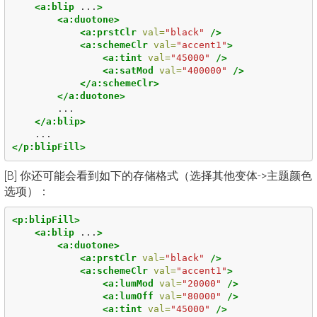
<a:blip
...
>
<a:duotone>
<a:prstClr
val=
"black"
/>
<a:schemeClr
val=
"accent1"
>
<a:tint
val=
"45000"
/>
<a:satMod
val=
"400000"
/>
</a:schemeClr>
</a:duotone>
        ...

</a:blip>
</p:blipFill>
[B] 你还可能会看到如下的存储格式（选择其他变体->主题颜色
选项）：
<p:blipFill>
<a:blip
...
>
<a:duotone>
<a:prstClr
val=
"black"
/>
<a:schemeClr
val=
"accent1"
>
<a:lumMod
val=
"20000"
/>
<a:lumOff
val=
"80000"
/>
<a:tint
val=
"45000"
/>