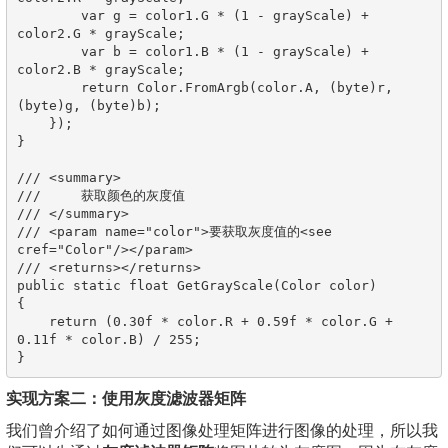
        var g = color1.G * (1 - grayScale) + 
color2.G * grayScale;

        var b = color1.B * (1 - grayScale) + 
color2.B * grayScale;

        return Color.FromArgb(color.A, (byte)r, 
(byte)g, (byte)b);

    });

}

/// <summary>

///     获取颜色的灰度值

/// </summary>

/// <param name="color">要获取灰度值的<see 
cref="Color"/></param>

/// <returns></returns>

public static float GetGrayScale(Color color)

{

    return (0.30f * color.R + 0.59f * color.G + 
0.11f * color.B) / 255;

实现方案二：使用灰度滤波器矩阵
我们曾介绍了如何通过图像处理矩阵进行图像的处理，所以我