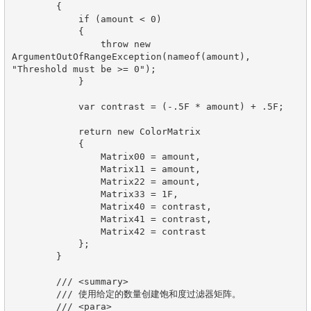
        {

            if (amount < 0)

            {

                throw new 
ArgumentOutOfRangeException(nameof(amount), 
"Threshold must be >= 0");

            }

            var contrast = (-.5F * amount) + .5F;

            return new ColorMatrix

            {

                Matrix00 = amount,

                Matrix11 = amount,

                Matrix22 = amount,

                Matrix33 = 1F,

                Matrix40 = contrast,

                Matrix41 = contrast,

                Matrix42 = contrast

            };

        }

        /// <summary>

        /// 使用给定的数量创建饱和度过滤器矩阵。

        /// <para>
