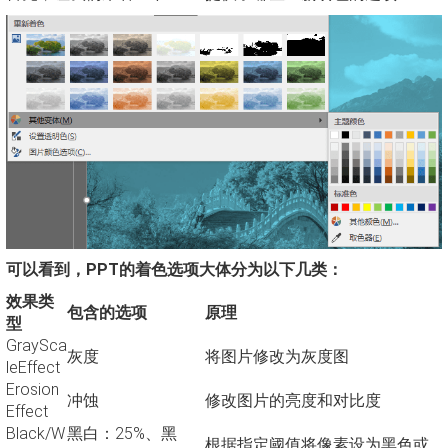
可以看到，PPT的着色选项大体分为以下几类：
效果类
包含的选项
原理
型
GraySca
灰度
将图片修改为灰度图
leEffect
Erosion
冲蚀
修改图片的亮度和对比度
Effect
Black/W
黑白：25%、黑
根据指定阈值将像素设为黑色或