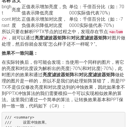
名称
含义
brigh
正值表示增加亮度，负
单位：千倍百分比（如：70
亮度
t
值表示降低亮度
000实际值代表70%）
cont
对比
正值表示增加对比度，
单位：千倍百分比（如：-7
rast
度
负值表示降低对比度
0000实际值代表-70%）
所以只要在解析PPTX节点的过程之中，发现存在节点
<a:lum
，就可以通过
亮度滤波器矩阵
和
对比度滤波器矩阵
对图片做
/>
处理，然后你就会发现“怎么样子还不一样呢？”。
效果不一致问题：
在实际转换后，你可能会发现：当使用一个同样的图片，将它
的亮度和对比度设为解析出的亮度(-70%)和对比度(-70%)，此
时图片的效果和通过
亮度滤波器矩阵
和
对比度滤波器矩阵
做处
理的图片是一样的，所以不是我们的处理矩阵算错了，而是PP
TX不是仅仅修改亮度和对比度达到的冲蚀效果，因此如果拿不
到PPTX冲蚀算法的我们需要模拟一个可以实现相似效果的算
法。这里我们通过一个简单的算法，让转换效果基本和PPT保
持一致一致，代码如下（C#）：
/// <summary>

///     设置冲蚀效果。
