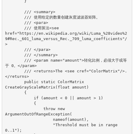
        }

        /// <summary>

        /// 使用给定的数量创建灰度滤波器矩阵。

        /// <para>

        /// 使用算法<see 
href="https://en.wikipedia.org/wiki/Luma_%28video%2
9#Rec._601_luma_versus_Rec._709_luma_coefficients"/
>

        /// </para>

        /// </summary>

        /// <param name="amount">转化比例，必须大于或等
于 0。</param>

        /// <returns>The <see cref="ColorMatrix"/>.
</returns>

        public static ColorMatrix 
CreateGrayScaleMatrix(float amount)

        {

            if (amount < 0 || amount > 1)

            {

                throw new 
ArgumentOutOfRangeException(

                    nameof(amount),

                    "Threshold must be in range 
0..1");
