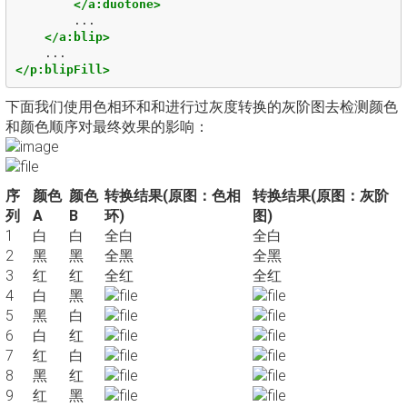
</a:duotone>
        ...

</a:blip>
</p:blipFill>
下面我们使用色相环和和进行过灰度转换的灰阶图去检测颜色
和颜色顺序对最终效果的影响：
序
颜色
颜色
转换结果(原图：色相
转换结果(原图：灰阶
列
A
B
环)
图)
1
白
白
全白
全白
2
黑
黑
全黑
全黑
3
红
红
全红
全红
4
白
黑
5
黑
白
6
白
红
7
红
白
8
黑
红
9
红
黑