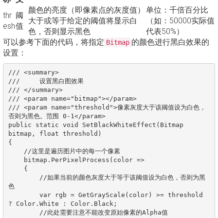
颜色的亮度（即像素点的灰度值）
单位：千倍百分比
thr
阈
大于或等于给定的阈值将显示白
（如：50000实际值
esh
值
色，否则显示黑色
代表50%）
可以参考下面的代码，将指定
的颜色进行黑白效果的
Bitmap
设置：
/// <summary>

///     设置黑白图效果

/// </summary>

/// <param name="bitmap"></param>

/// <param name="threshold">像素灰度大于该阈值设为白色，
否则为黑色。范围 0-1</param>

public static void SetBlackWhiteEffect(Bitmap 
bitmap, float threshold)

{

    //这里是遍历图片中的每一个像素

    bitmap.PerPixelProcess(color =>

    {

        //如果当前的颜色灰度大于等于该阈值设为白色，否则为黑
色

        var rgb = GetGrayScale(color) >= threshold 
? Color.White : Color.Black;

        //此处需要注意不能改变原始像素的Alpha值
