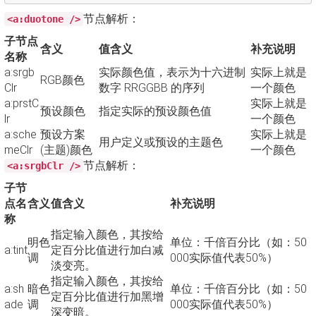
节点解析：
<a:duotone />
子节点
含义
值含义
补充说明
名称
a:srgb
实际颜色值，表示为十六进制
实际上就是
RGB颜色
Clr
数字 RRGGBB 的序列
一个颜色
a:prstC
实际上就是
预设颜色
指定实际的预设颜色值
lr
一个颜色
a:sche
预设方案
实际上就是
用户定义或预设的主题色
meClr
(主题)颜色
一个颜色
节点解析：
<a:srgbClr />
子节
点名
含义
值含义
补充说明
称
指定输入颜色，其按给
明色
单位：千倍百分比（如：50
a:tint
定百分比值进行加白减
调
000实际值代表50%）
淡变亮。
指定输入颜色，其按给
a:sh
暗色
单位：千倍百分比（如：50
定百分比值进行加黑增
ade
调
000实际值代表50%）
深变暗。