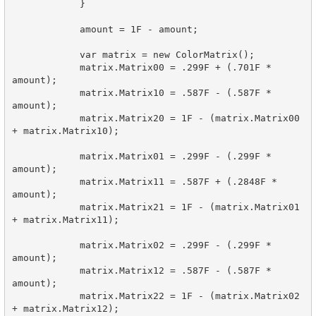
            }

            amount = 1F - amount;

            var matrix = new ColorMatrix();

            matrix.Matrix00 = .299F + (.701F * 
amount);

            matrix.Matrix10 = .587F - (.587F * 
amount);

            matrix.Matrix20 = 1F - (matrix.Matrix00 
+ matrix.Matrix10);

            matrix.Matrix01 = .299F - (.299F * 
amount);

            matrix.Matrix11 = .587F + (.2848F * 
amount);

            matrix.Matrix21 = 1F - (matrix.Matrix01 
+ matrix.Matrix11);

            matrix.Matrix02 = .299F - (.299F * 
amount);

            matrix.Matrix12 = .587F - (.587F * 
amount);

            matrix.Matrix22 = 1F - (matrix.Matrix02 
+ matrix.Matrix12);
