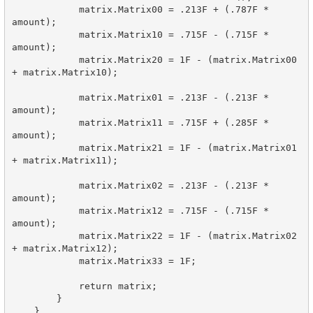
            matrix.Matrix00 = .213F + (.787F * 
amount);

            matrix.Matrix10 = .715F - (.715F * 
amount);

            matrix.Matrix20 = 1F - (matrix.Matrix00 
+ matrix.Matrix10);

            matrix.Matrix01 = .213F - (.213F * 
amount);

            matrix.Matrix11 = .715F + (.285F * 
amount);

            matrix.Matrix21 = 1F - (matrix.Matrix01 
+ matrix.Matrix11);

            matrix.Matrix02 = .213F - (.213F * 
amount);

            matrix.Matrix12 = .715F - (.715F * 
amount);

            matrix.Matrix22 = 1F - (matrix.Matrix02 
+ matrix.Matrix12);

            matrix.Matrix33 = 1F;

            return matrix;

        }

    }
