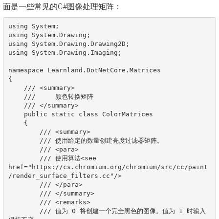
面是一些常见的C#图像处理矩阵：
using System;

using System.Drawing;

using System.Drawing.Drawing2D;

using System.Drawing.Imaging;

namespace Learnland.DotNetCore.Matrices

{

    /// <summary>

    ///     颜色转换矩阵

    /// </summary>

    public static class ColorMatrices

    {

        /// <summary>

        /// 使用给定的数量创建亮度过滤器矩阵。

        /// <para>

        /// 使用算法<see 
href="https://cs.chromium.org/chromium/src/cc/paint
/render_surface_filters.cc"/>

        /// </para>

        /// </summary>

        /// <remarks>

        /// 值为 0 将创建一个完全黑色的图像。值为 1 时输入