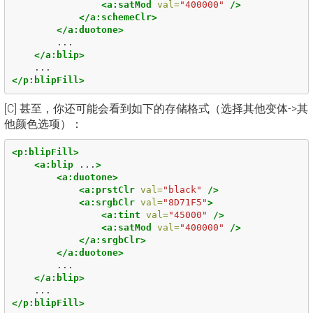
<a:satMod
val=
"400000"
/>
</a:schemeClr>
</a:duotone>
        ...

</a:blip>
</p:blipFill>
[C] 甚至，你还可能会看到如下的存储格式（选择其他变体->其
他颜色选项）：
<p:blipFill>
<a:blip
...
>
<a:duotone>
<a:prstClr
val=
"black"
/>
<a:srgbClr
val=
"8D71F5"
>
<a:tint
val=
"45000"
/>
<a:satMod
val=
"400000"
/>
</a:srgbClr>
</a:duotone>
        ...

</a:blip>
</p:blipFill>