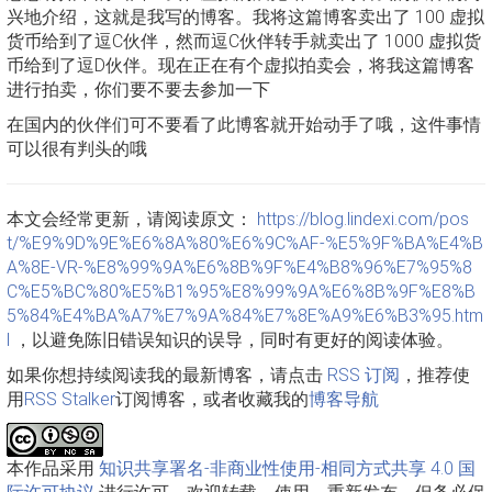
兴地介绍，这就是我写的博客。我将这篇博客卖出了 100 虚拟
货币给到了逗C伙伴，然而逗C伙伴转手就卖出了 1000 虚拟货
币给到了逗D伙伴。现在正在有个虚拟拍卖会，将我这篇博客
进行拍卖，你们要不要去参加一下
在国内的伙伴们可不要看了此博客就开始动手了哦，这件事情
可以很有判头的哦
本文会经常更新，请阅读原文：
https://blog.lindexi.com/pos
t/%E9%9D%9E%E6%8A%80%E6%9C%AF-%E5%9F%BA%E4%B
A%8E-VR-%E8%99%9A%E6%8B%9F%E4%B8%96%E7%95%8
C%E5%BC%80%E5%B1%95%E8%99%9A%E6%8B%9F%E8%B
5%84%E4%BA%A7%E7%9A%84%E7%8E%A9%E6%B3%95.htm
l
，以避免陈旧错误知识的误导，同时有更好的阅读体验。
如果你想持续阅读我的最新博客，请点击
RSS 订阅
，推荐使
用
RSS Stalker
订阅博客，或者收藏我的
博客导航
本作品采用
知识共享署名-非商业性使用-相同方式共享 4.0 国