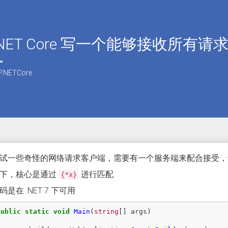
P.NET Core 写一个能够接收所有
P.NETCore
试一些奇怪的网络请求客户端，需要有一个服务端来配合接受，
下，核心是通过
进行匹配
{*x}
是在 .NET 7 下可用
public
static
void
Main
(
string
[]
args
)
{