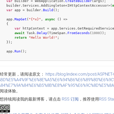
var
builder
=
WebApplication
.
CreateBuilder
(
args
);
builder
.
Services
.
AddSingleton
<
IHttpContextAccessor
>(
var
app
=
builder
.
Build
();
app
.
MapGet
(
"{*x}"
,
async
()
=>
{
var
httpContext
=
app
.
Services
.
GetRequiredServic
await
Task
.
Delay
(
TimeSpan
.
FromSeconds
(
1000
));
return
"Hello World!"
;
});
app
.
Run
();
}
经常更新，请阅读原文：
https://blog.lindexi.com/post/AS
%BD%E5%A4%9F%E6%8E%A5%E6%94%B6%E6%89%80%E6%9C
84%E7%9A%84%E6%B5%8B%E8%AF%95%E6%9C%8D%E5%8A%
阅读体验。
想持续阅读我的最新博客，请点击
RSS 订阅
，推荐使用
RSS Sta