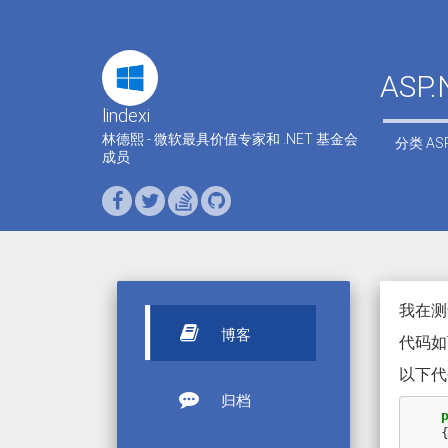
AS
lindexi
林德熙 - 微软最具价值专家和 .NET 基金会
分类
AS
成员
我在测
博客
代码如
以下代码
归档