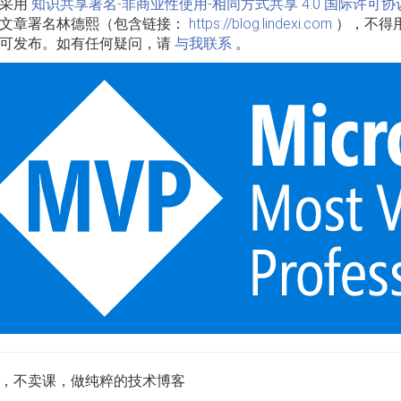
品采用
知识共享署名-非商业性使用-相同方式共享 4.0 国际许可协
文章署名林德熙（包含链接：
https://blog.lindexi.com
），不得
可发布。如有任何疑问，请
与我联系
。
，不卖课，做纯粹的技术博客