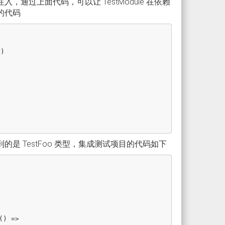
入，通过上面代码，可以让 TestModule 在依赖
入的代码
r
)
是 TestFoo 类型，集成测试项目的代码如下
()
=>