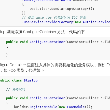
{
webBuilder
.
UseStartup
<
Startup
>();
})
// 使用 auto fac 代替默认的 IOC 容器 
.
UseServiceProviderFactory
(
new
AutofacServic
rtup 里面添加 ConfigureContainer 方法，代码如下
public
void
ConfigureContainer
(
ContainerBuilder
buil
{
}
nfigureContainer 里面注入具体的需要初始化的业务模块，例如
，如 Foo 类型，代码如下
public
class
Startup
{
// 忽略代码
public
void
ConfigureContainer
(
ContainerBuilder
buil
{
builder
.
RegisterModule
(
new
FooModule
());