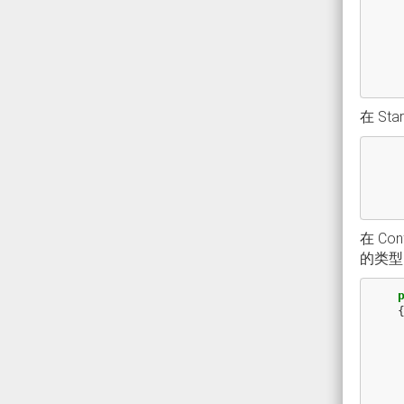
在 Sta
在 Co
的类型