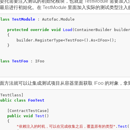
委托需要注入测试的初始化模块，也就是 TestModule 需要加入注
最后进行初始化。在 TestModule 里面加入实际的测试类型注
class
TestModule
:
Autofac
.
Module
{
protected
override
void
Load
(
ContainerBuilder
builde
{
builder
.
RegisterType
<
TestFoo
>().
As
<
IFoo
>();
}
}
class
TestFoo
:
IFoo
{
}
面方法就可以让集成测试项目从容器里面获取 IFoo 的对象，拿到的
[
TestClass
]
public
class
FooTest
{
[
ContractTestCase
]
public
void
Test
()
{
"依赖注入的时机，可以在完成收集之后，覆盖原有的类型"
.
Test
(