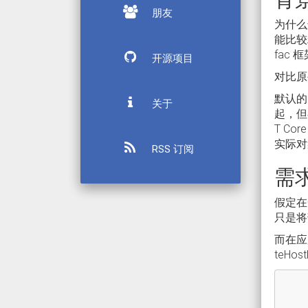
朋友
为什么选
能比较糟
fac 框
开源项目
对比原生
默认的 
关于
起，但在
T C
实际对
RSS 订阅
需
假定在
只是将
而在应用
teHos