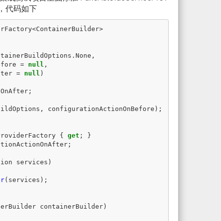
y 类型，代码如下
erFactory
<
ContainerBuilder
>
ntainerBuildOptions
.
None
,
efore
=
null
,
fter
=
null
)
nOnAfter
;
uildOptions
,
configurationActionOnBefore
);
ProviderFactory
{
get
;
}
ationActionOnAfter
;
tion
services
)
er
(
services
);
nerBuilder
containerBuilder
)