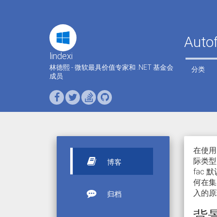
Aut
lindexi
林德熙 - 微软最具价值专家和 .NET 基金会
分类
成员
在使用
际类型
博客
fac
何在集
入的原
归档
背