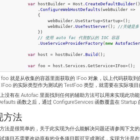
var
hostBuilder
=
Host
.
CreateDefaultBuilder
(
.
ConfigureWebHostDefaults
(
webBuilder
=>
{
webBuilder
.
UseStartup
<
Startup
>();
webBuilder
.
UseTestServer
();
//关键是多
})
// 使用 auto fac 代替默认的 IOC 容器 
.
UseServiceProviderFactory
(
new
AutofacSe
var
host
=
hostBuilder
.
Build
();
var
foo
=
host
.
Services
.
GetService
<
IFoo
>();
 foo 就是从收集的容器里面获取的 IFoo 对象，以上代码获取
 IFoo 的实际类型作为测试的 TestFoo 类型，就需要在实
上没有在 Autofac 里面找到任何的辅助方法可以用来实现此功能。
Defaults 函数之后，通过 ConfigureServices 函数覆盖在 Startup
现方法
方法是很简单的，关于此实现为什么能解决问题还请参阅下文的
试项目不需要改动原有的业务项目即可完成测试，实现方法是在集成测试项目里