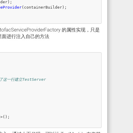
lder
);
ceProvider
(
containerBuilder
);
tofacServiceProviderFactory 的属性实现，只是
元测试里面进行注入自己的方法
)
了这一行建立TestServer
:
e
>();