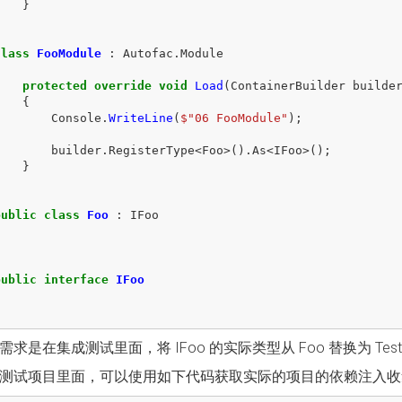
}
}
class
FooModule
:
Autofac
.
Module
{
protected
override
void
Load
(
ContainerBuilder
builde
{
Console
.
WriteLine
(
$"06 FooModule"
);
builder
.
RegisterType
<
Foo
>().
As
<
IFoo
>();
}
}
public
class
Foo
:
IFoo
{
}
public
interface
IFoo
{
}
求是在集成测试里面，将 IFoo 的实际类型从 Foo 替换为 Test
测试项目里面，可以使用如下代码获取实际的项目的依赖注入收