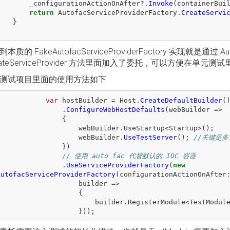
_configurationActionOnAfter
?.
Invoke
(
containerBui
return
AutofacServiceProviderFactory
.
CreateServi
}
}
质的 FakeAutofacServiceProviderFactory 实现就是通过 Au
eateServiceProvider 方法里面加入了委托，可以方便在单
测试项目里面的使用方法如下
var
hostBuilder
=
Host
.
CreateDefaultBuilder
(
.
ConfigureWebHostDefaults
(
webBuilder
=>
{
webBuilder
.
UseStartup
<
Startup
>();
webBuilder
.
UseTestServer
();
//关键是多
})
// 使用 auto fac 代替默认的 IOC 容器 
.
UseServiceProviderFactory
(
new
AutofacServiceProviderFactory
(
configurationActionOnAfter
builder
=>
{
builder
.
RegisterModule
<
TestModul
}));