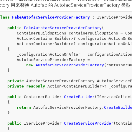
actory 用来替换 Autofac 的 AutofacServiceProviderFactor
class
FakeAutofacServiceProviderFactory
:
IServiceProvid
{
public
FakeAutofacServiceProviderFactory
(
ContainerBuildOptions
containerBuildOptions
=
Co
Action
<
ContainerBuilder
>?
configurationActionOnB
Action
<
ContainerBuilder
>?
configurationActionOnA
{
_configurationActionOnAfter
=
configurationActio
AutofacServiceProviderFactory
=
new
AutofacServiceProviderFactory
(
containerB
}
private
AutofacServiceProviderFactory
AutofacService
private
readonly
Action
<
ContainerBuilder
>?
_configur
public
ContainerBuilder
CreateBuilder
(
IServiceCollec
{
return
AutofacServiceProviderFactory
.
CreateBuild
}
public
IServiceProvider
CreateServiceProvider
(
Contai
{