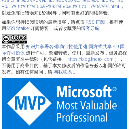
Avalonia-%E5%AE%9E%E7%8E%B0%E7%A6%BB%E5%B1%8
F%E6%B8%B2%E6%9F%93%E8%83%BD%E5%8A%9B.html
，
以避免陈旧错误知识的误导，同时有更好的阅读体验。
如果你想持续阅读我的最新博客，请点击
RSS 订阅
，推荐使
用
RSS Stalker
订阅博客，或者收藏我的
博客导航
本作品采用
知识共享署名-非商业性使用-相同方式共享 4.0 国
际许可协议
进行许可。欢迎转载、使用、重新发布，但务必保
留文章署名林德熙（包含链接：
https://blog.lindexi.com
），
不得用于商业目的，基于本文修改后的作品务必以相同的许可
发布。如有任何疑问，请
与我联系
。