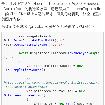
最后将以上定义的 OffscreenTopLevelImpl 放入到 Embeddabl
eControlRoot 的构造函数里。请记得为 OffscreenTopLevelIm
pl 的 ClientSize 赋上合适的尺寸，否则你将得到一张空白渲染
的图片内容
后续的部分就和 @maxkatz6 介绍的那样做了，代码如下
var
imageFilePath
=
Path
.
Join
(
Path
.
GetTempPath
(),
$"
{
Path
.
GetRandomFileName
()}
.png"
);
await
Dispatcher
.
UIThread
.
InvokeAsync
(
async
()
=>
{
var
taskCompletionSource
=
new
TaskCompletionSource
();
// 
https://github.com/AvaloniaUI/Avalonia/issues/2174#
issuecomment-3030306384
var
offscreenTopLevelImpl
=
new
OffscreenTopLevelImpl
()
{
ClientSize
=
new
Size
(
1000
,
600
)