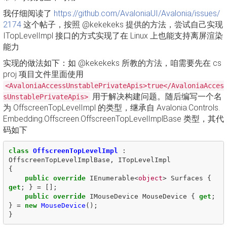
我仔细阅读了
https://github.com/AvaloniaUI/Avalonia/issues/
2174
这个帖子，按照 @kekekeks 提供的方法，尝试自己实现
ITopLevelImpl 接口的方式实现了在 Linux 上也能支持离屏渲染
能力
实现的做法如下：如 @kekekeks 所教的方法，咱需要先在 cs
proj 项目文件里面使用
<AvaloniaAccessUnstablePrivateApis>true</AvaloniaAcces
用于解决构建问题。随后编写一个名
sUnstablePrivateApis>
为 OffscreenTopLevelImpl 的类型，继承自 Avalonia.Controls.
Embedding.Offscreen.OffscreenTopLevelImplBase 类型，其代
码如下
class
OffscreenTopLevelImpl
:
OffscreenTopLevelImplBase
,
ITopLevelImpl
{
public
override
IEnumerable
<
object
>
Surfaces
{
get
;
}
=
[];
public
override
IMouseDevice
MouseDevice
{
get
;
}
=
new
MouseDevice
();
}