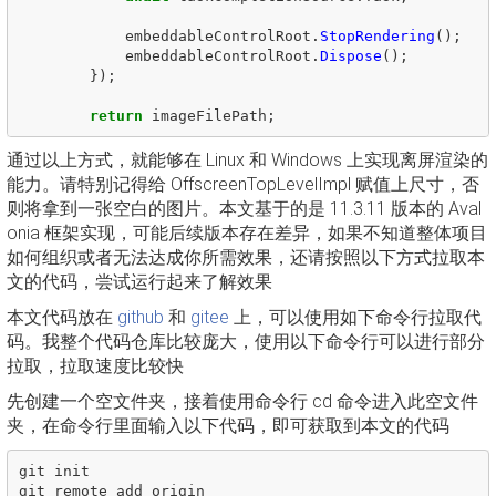
embeddableControlRoot
.
StopRendering
();
embeddableControlRoot
.
Dispose
();
});
return
imageFilePath
;
通过以上方式，就能够在 Linux 和 Windows 上实现离屏渲染的
能力。请特别记得给 OffscreenTopLevelImpl 赋值上尺寸，否
则将拿到一张空白的图片。本文基于的是 11.3.11 版本的 Aval
onia 框架实现，可能后续版本存在差异，如果不知道整体项目
如何组织或者无法达成你所需效果，还请按照以下方式拉取本
文的代码，尝试运行起来了解效果
本文代码放在
github
和
gitee
上，可以使用如下命令行拉取代
码。我整个代码仓库比较庞大，使用以下命令行可以进行部分
拉取，拉取速度比较快
先创建一个空文件夹，接着使用命令行 cd 命令进入此空文件
夹，在命令行里面输入以下代码，即可获取到本文的代码
git init

git remote add origin 