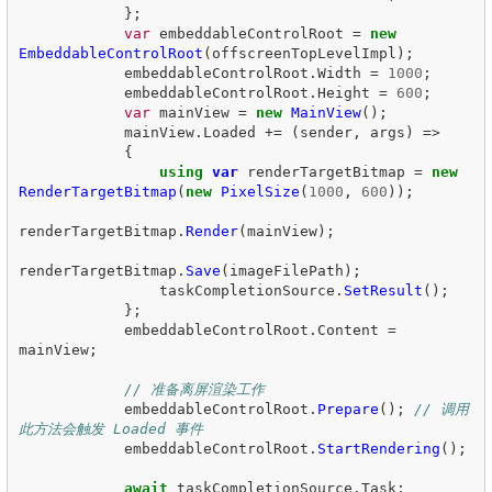
};
var
embeddableControlRoot
=
new
EmbeddableControlRoot
(
offscreenTopLevelImpl
);
embeddableControlRoot
.
Width
=
1000
;
embeddableControlRoot
.
Height
=
600
;
var
mainView
=
new
MainView
();
mainView
.
Loaded
+=
(
sender
,
args
)
=>
{
using
var
renderTargetBitmap
=
new
RenderTargetBitmap
(
new
PixelSize
(
1000
,
600
));
renderTargetBitmap
.
Render
(
mainView
);
renderTargetBitmap
.
Save
(
imageFilePath
);
taskCompletionSource
.
SetResult
();
};
embeddableControlRoot
.
Content
=
mainView
;
// 准备离屏渲染工作
embeddableControlRoot
.
Prepare
();
// 调用
此方法会触发 Loaded 事件
embeddableControlRoot
.
StartRendering
();
await
taskCompletionSource
.
Task
;