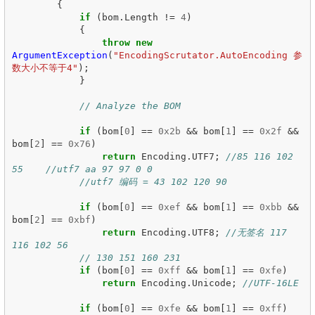
{
if
(
bom
.
Length
!=
4
)
{
throw
new
ArgumentException
(
"EncodingScrutator.AutoEncoding 参
数大小不等于4"
);
}
// Analyze the BOM
if
(
bom
[
0
]
==
0x2b
&&
bom
[
1
]
==
0x2f
&&
bom
[
2
]
==
0x76
)
return
Encoding
.
UTF7
;
//85 116 102 
55    //utf7 aa 97 97 0 0
//utf7 编码 = 43 102 120 90
if
(
bom
[
0
]
==
0xef
&&
bom
[
1
]
==
0xbb
&&
bom
[
2
]
==
0xbf
)
return
Encoding
.
UTF8
;
//无签名 117 
116 102 56
// 130 151 160 231
if
(
bom
[
0
]
==
0xff
&&
bom
[
1
]
==
0xfe
)
return
Encoding
.
Unicode
;
//UTF-16LE
if
(
bom
[
0
]
==
0xfe
&&
bom
[
1
]
==
0xff
)