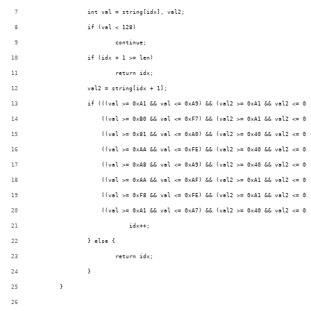
                int val = string[idx], val2;
                if (val < 128)
                        continue;
		if (idx + 1 >= len)
			return idx;
                val2 = string[idx + 1];
                if (((val >= 0xA1 && val <= 0xA9) && (val2 >= 0xA1 && val2 <= 0x
                    ((val >= 0xB0 && val <= 0xF7) && (val2 >= 0xA1 && val2 <= 0x
                    ((val >= 0x81 && val <= 0xA0) && (val2 >= 0x40 && val2 <= 0x
                    ((val >= 0xAA && val <= 0xFE) && (val2 >= 0x40 && val2 <= 0x
                    ((val >= 0xA8 && val <= 0xA9) && (val2 >= 0x40 && val2 <= 0x
                    ((val >= 0xAA && val <= 0xAF) && (val2 >= 0xA1 && val2 <= 0x
                    ((val >= 0xF8 && val <= 0xFE) && (val2 >= 0xA1 && val2 <= 0x
                    ((val >= 0xA1 && val <= 0xA7) && (val2 >= 0x40 && val2 <= 0x
			    idx++;
		} else {
			return idx;
		}
	}