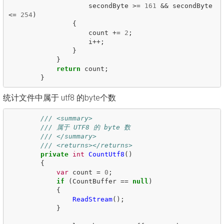
secondByte
>=
161
&&
secondByte
<=
254
)
{
count
+=
2
;
i
++;
}
}
return
count
;
}
统计文件中属于 utf8 的byte个数
/// <summary>
/// 属于 UTF8 的 byte 数
/// </summary>
/// <returns></returns>
private
int
CountUtf8
()
{
var
count
=
0
;
if
(
CountBuffer
==
null
)
{
ReadStream
();
}