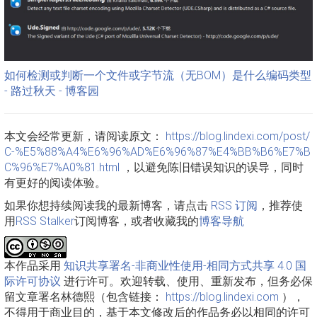
如何检测或判断一个文件或字节流（无BOM）是什么编码类型
- 路过秋天 - 博客园
本文会经常更新，请阅读原文：
https://blog.lindexi.com/post/
C-%E5%88%A4%E6%96%AD%E6%96%87%E4%BB%B6%E7%B
C%96%E7%A0%81.html
，以避免陈旧错误知识的误导，同时
有更好的阅读体验。
如果你想持续阅读我的最新博客，请点击
RSS 订阅
，推荐使
用
RSS Stalker
订阅博客，或者收藏我的
博客导航
本作品采用
知识共享署名-非商业性使用-相同方式共享 4.0 国
际许可协议
进行许可。欢迎转载、使用、重新发布，但务必保
留文章署名林德熙（包含链接：
https://blog.lindexi.com
），
不得用于商业目的，基于本文修改后的作品务必以相同的许可