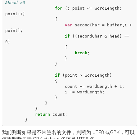
&head >0
for
(;
point
<=
wordLength
;
point
++)
{
var
secondChar
=
buffer
[
i
+
point
];
if
((
secondChar
&
head
)
==
0
)
{
break
;
}
}
if
(
point
>
wordLength
)
{
count
+=
wordLength
+
1
;
i
+=
wordLength
;
}
}
}
return
count
;
}
我们判断如果是不带签名的文件，判断为 UTF8 或GBK，可以