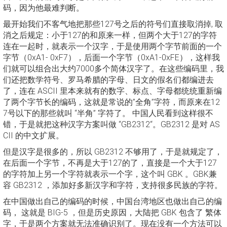
码，因为他最难判断。
最开始我们不客气地把那些127号之后的符号们直接取消掉, 取
消之后规定：小于127的和原来一样，但两个大于127的字符
连在一起时，就表示一个汉字，于是使用两个字节前面的一个
字节（0xA1- 0xF7），后面一个字节（0xA1-0xFE），这样我
们就可以组合出大约7000多个简体汉字了。在这些编码里，我
们还把数学符号、罗马希腊的字母、日文的假名们都编进去
了，连在 ASCII 里本来就有的数字、标点、字母都统统重新编
了两个字节长的编码，这就是常说的”全角”字符，而原来在12
7号以下的那些就叫 “半角” 字符了。 中国人民看到这样很不
错，于是就把这种汉字方案叫做 “GB2312“。GB2312 是对 AS
CII 的中文扩展。
但是汉字是很多的，所以 GB2312 不够用了，于是就规定了，
在后面一个字节，不再是大于127的了，直接是一个大于127
的字符加上另一个字符就表示一个字，这个叫 GBK 。GBK兼
容 GB2312 ，添加好多新汉字和字符，支持很多民族的字符。
在中国做出自己的编码的时候，中国台湾地区也做出自己的编
码， 这就是 BIG-5 ，但是历史原因，大陆把 GBK 包含了 繁体
字，于是两个方案就无法准确识别了。现在没有一个方法可以