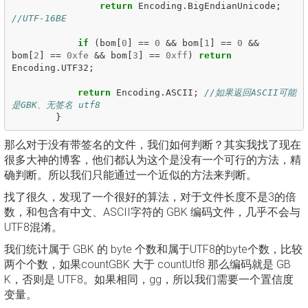
return
Encoding
.
BigEndianUnicode
;
//UTF-16BE
if
(
bom
[
0
]
==
0
&&
bom
[
1
]
==
0
&&
bom
[
2
]
==
0xfe
&&
bom
[
3
]
==
0xff
)
return
Encoding
.
UTF32
;
return
Encoding
.
ASCII
;
//如果返回ASCII可能
是GBK、无签名 utf8
}
那么对于没有带签名的文件，我们如何判断？其实我找了现在
很多大神的博客，他们都认为这个是没有一个可行的方法，精
确判断。所以我们只能通过一个近似的方法来判断。
找了很久，发现了一个很好的算法，对于文件长度不是3的倍
数，和包含有中文、ASCII字符的 GBK 编码文件，几乎不会与
UTF8混淆。
我们统计属于 GBK 的 byte 个数和属于UTF8的byte个数，比较
两个个数，如果countGBK 大于 countUtf8 那么编码就是 GB
K，否则是 UTF8。如果相同，gg，所以我们需要一个置信度
变量。