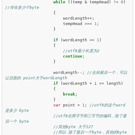
while
((
temp
&
tempHead
)
!=
0
)
//存在多少个byte
{
wordLength
++;
tempHead
>>=
1
;
}
if
(
wordLength
<=
1
)
{
//utf8最小长度为2
continue
;
}
wordLength
--;
//去掉最后一个，可以
让后面的 point大于wordLength
if
(
wordLength
+
i
>=
length
)
{
break
;
}
var
point
=
1
;
//utf8的这个word 
是多少 byte
//utf8在两字节和三字节的编码，除了最
后一个 byte 
//其他byte 大于127 
//所以 除了最后一个byte，其他的byte 