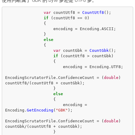
使用判断属于 GBK 的 byte 多还是 UTF8 多。
var
countUtf8
=
CountUtf8
();
if
(
countUtf8
==
0
)
{
encoding
=
Encoding
.
ASCII
;
}
else
{
var
countGbk
=
CountGbk
();
if
(
countUtf8
>
countGbk
)
{
encoding
=
Encoding
.
UTF8
;
EncodingScrutatorFile
.
ConfidenceCount
=
(
double
)
countUtf8
/(
countUtf8
+
countGbk
);
}
else
{
encoding
=
Encoding
.
GetEncoding
(
"GBK"
);
EncodingScrutatorFile
.
ConfidenceCount
=
(
double
)
countGbk
/(
countUtf8
+
countGbk
);
}