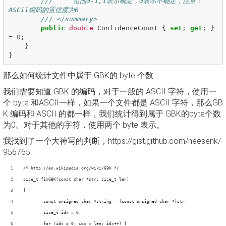
///     范围0-1,1表示确定，0表示不确定，注意：
ASCII编码的置信度为0
/// </summary>
public
double
ConfidenceCount
{
set
;
get
;
}
=
0
;
}
}
那么如何统计文件中属于 GBK的 byte 个数
我们需要知道 GBK 的编码，对于一般的 ASCII 字符，使用一
个 byte 和ASCII一样，如果一个文件都是 ASCII 字符，那么GB
K 编码和 ASCII 的都一样，我们统计得到属于 GBK的byte个数
为0。对于其他的字符，使用两个 byte 表示。
我找到了一个大神写的判断，https://gist.github.com/neesenk/
956765
/* http://en.wikipedia.org/wiki/GBK */
size_t fixGBK(const char *str, size_t len)
{
	const unsigned char *string = (const unsigned char *)str;
	size_t idx = 0;
        for (idx = 0; idx < len; idx++) {