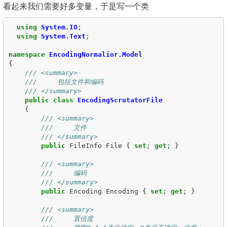
看起来我们需要好多变量，于是写一个类
using
System.IO
;
using
System.Text
;
namespace
EncodingNormalior.Model
{
/// <summary>
///     包括文件和编码
/// </summary>
public
class
EncodingScrutatorFile
{
/// <summary>
///     文件
/// </summary>
public
FileInfo
File
{
set
;
get
;
}
/// <summary>
///     编码
/// </summary>
public
Encoding
Encoding
{
set
;
get
;
}
/// <summary>
///     置信度