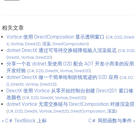
相关文章
Vortice 使用 DirectComposition 显示透明窗口
(
C#
,
D2D
,
Direct
X
,
Vortice
,
Direct2D
,
渲染
,
DirectComposition
)
dotnet DirectX 通过可等待交换链降低输入渲染延迟
(
C#
,
D2D
,
DirectX
,
Vortice
,
Direct2D
)
分享一个在 dotnet 里使用 D2D 配合 AOT 开发小而美的应用
开发经验
(
C#
,
D2D
,
DirectX
,
Vortice
,
Direct2D
)
dotnet DirectX 做一个简单绘制折线笔迹的 D2D 应用
(
C#
,
D2
D
,
DirectX
,
Vortice
,
Direct2D
)
DirectX 使用 Vortice 从零开始控制台创建 Direct2D1 窗口修
改颜色
(
C#
,
D2D
,
DirectX
,
Vortice
,
Direct2D
)
dotnet Vortice 无需交换链与 DirectComposition 对接渲染层
(
C#
,
D2D
,
DirectX
,
Vortice
,
Direct2D
,
DirectComposition
,
渲染
)
« C＃ TextBlock 上标
C＃ 局部函数与事件 »