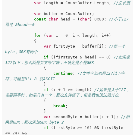
var
length
=
CountBuffer
.
Length
;
//总长度
var
buffer
=
CountBuffer
;
const
char
head
=
(
char
)
0x80
;
//小于127 
通过 &head==0
for
(
var
i
=
0
;
i
<
length
;
i
++)
{
var
firstByte
=
buffer
[
i
];
//第一个
byte，GBK有两个
if
((
firstByte
&
head
)
==
0
)
//如果是
127以下，那么就是英文等字符，不确定是不是GBK
{
continue
;
//文件全部都是127以下字
符，可能是Utf-8 或ASCII
}
if
(
i
+
1
>=
length
)
//如果是大于127，
需要两字符，如果只有一个，那么文件错了，但是我也没法做什么
{
break
;
}
var
secondByte
=
buffer
[
i
+
1
];
//如
果是GBK，那么添加GBK byte 2
if
(
firstByte
>=
161
&&
firstByte
<=
247
&&