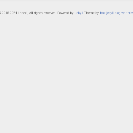
 2015-2024 lindexi, All rights reserved. Powered by:
Jekyll
Theme by:
hcz-jekyll-blog
walterlv