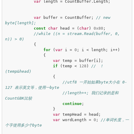
var
length
=
CountBuffer
.
Length
;
var
buffer
=
CountBuffer
;
// new 
byte[length];
const
char
head
=
(
char
)
0x80
;
//while ((n = stream.Read(buffer, 0, 
n)) > 0)
{
for
(
var
i
=
0
;
i
<
length
;
i
++)
{
var
temp
=
buffer
[
i
];
if
(
temp
<
128
)
//  !
(temp&head)
{
//utf8 一开始如果byte大小在 0-
127 表示英文等，使用一byte
//length++; 我们记录的是和
CountGBK比较
continue
;
}
var
tempHead
=
head
;
var
wordLength
=
0
;
//单词长度，一
个字使用多少个byte