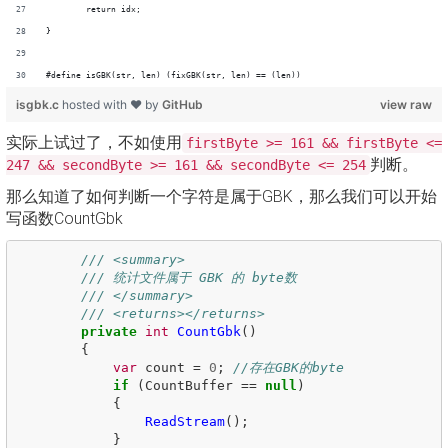
	return idx;
}
#define isGBK(str, len) (fixGBK(str, len) == (len))
isgbk.c
hosted with ❤ by
GitHub
view raw
实际上试过了，不如使用
firstByte >= 161 && firstByte <=
判断。
247 && secondByte >= 161 && secondByte <= 254
那么知道了如何判断一个字符是属于GBK，那么我们可以开始
写函数CountGbk
/// <summary>
/// 统计文件属于 GBK 的 byte数
/// </summary>
/// <returns></returns>
private
int
CountGbk
()
{
var
count
=
0
;
//存在GBK的byte
if
(
CountBuffer
==
null
)
{
ReadStream
();
}