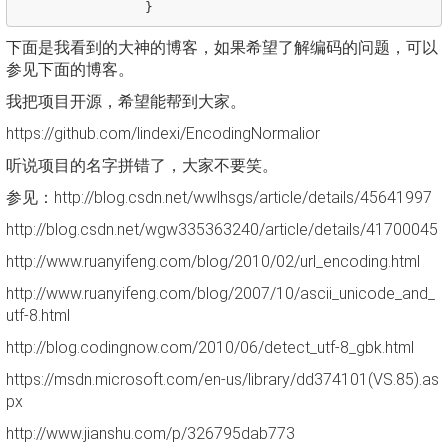
}
下面是我看到的大神的博客，如果希望了解编码的问题，可以
参见下面的博客。
我把项目开源，希望能帮到大家。
https://github.com/lindexi/EncodingNormalior
听说项目的名字拼错了，大家不要笑。
参见：http://blog.csdn.net/wwlhsgs/article/details/45641997
http://blog.csdn.net/wgw335363240/article/details/41700045
http://www.ruanyifeng.com/blog/2010/02/url_encoding.html
http://www.ruanyifeng.com/blog/2007/10/ascii_unicode_and_
utf-8.html
http://blog.codingnow.com/2010/06/detect_utf-8_gbk.html
https://msdn.microsoft.com/en-us/library/dd374101(VS.85).as
px
http://www.jianshu.com/p/326795dab773