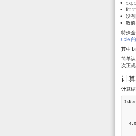
exp
fra
没有隐
数值公式
特殊全 
uble
其中 b
简单认为
次正规区间
计算
计算结
IsNo
       1.0 :
         0
        -0 
  4.0E-320 : False

       NaN : 
         ∞