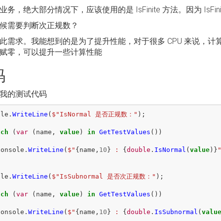
务，绝大部分情况下，应该使用的是 IsFinite 方法。因为 IsFin
候需要判断次正规数？
此需求。我能想到的是为了提升性能，对于很多 CPU 来说，
赋零，可以提升一些计算性能
码
我的测试代码
ole
.
WriteLine
(
$"IsNormal 是否正规数："
);
ach
(
var
(
name
,
value
)
in
GetTestValues
())
Console
.
WriteLine
(
$"
{
name
,
10
}
 : 
{
double
.
IsNormal
(
value
)}
ole
.
WriteLine
(
$"IsSubnormal 是否次正规数："
);
ach
(
var
(
name
,
value
)
in
GetTestValues
())
Console
.
WriteLine
(
$"
{
name
,
10
}
 : 
{
double
.
IsSubnormal
(
valu