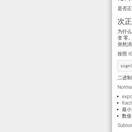
是否正
次正
为什么
变 零
突然消
按照 I
二进制
Norm
exp
fra
最小正
数值公式
Subn