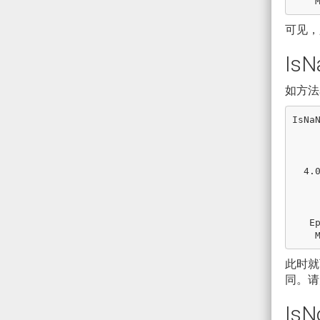
可见，只
IsN
如方法
IsNaN
       1.0 : 
         0
        -0 
  4.0E-320 : False

       NaN :
         ∞
        -∞ 
   Epsilon : False

此时就可
同。请
IsN