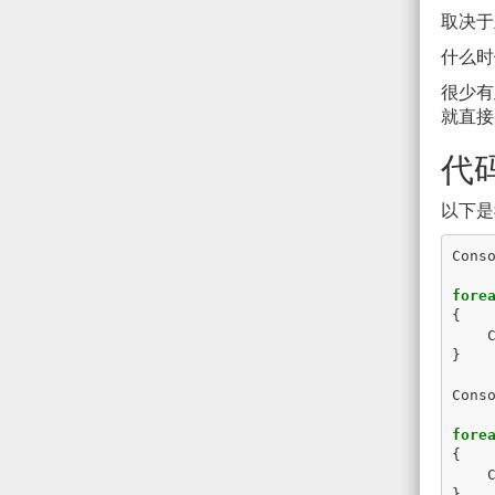
取决于业
什么时
很少有
就直接
代
以下是
Cons
fore
{
}
Cons
fore
{
}