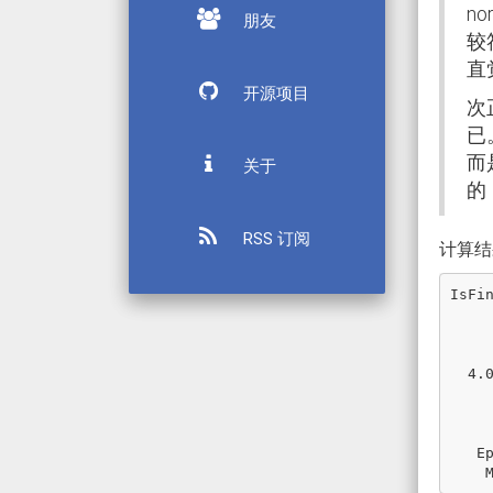
n
朋友
较
直
开源项目
次
已
而
关于
的
RSS 订阅
计算结
IsFi
       1.0 :
         
        -0
  4.0E-320 : True

       NaN : 
         ∞
        -∞ 
   Epsilon : True
