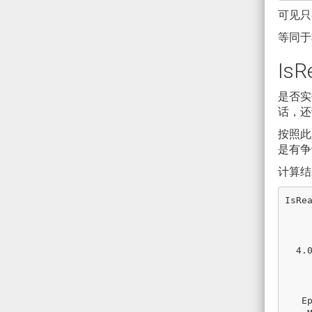
可见只有
等同于
IsR
是否实
话，还
按照此
是有争
计算结
IsRe
       1.0 :
         
        -0
  4.0E-320 : True

       NaN : 
         
        -∞
   Epsilon : True
