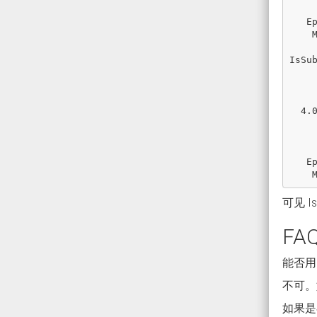
        -∞ 
   Epsilon : False

    Math.E : True

IsSu
       1.0 : 
         0
        -0 
  4.0E-320 : True

       NaN : 
         ∞
        -∞ 
   Epsilon : True

可见 I
FA
能否用 
不可。
如果是