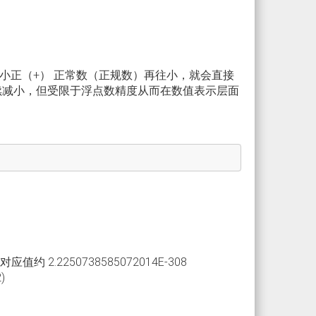
小正（+） 正常数（正规数）再往小，就会直接
续减小，但受限于浮点数精度从而在数值表示层面
；对应值约 2.2250738585072014E-308
)