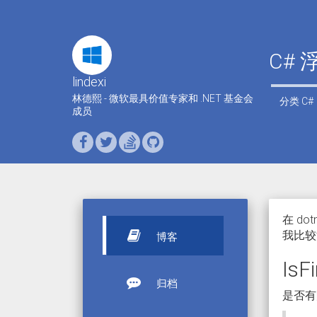
C# 浮
lindexi
林德熙 - 微软最具价值专家和 .NET 基金会
分类
C#
成员
在 d
我比较
博客
IsFi
归档
是否有限