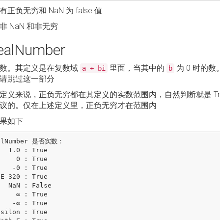
正负无穷和 NaN 为 false 值
非 NaN 和非无穷
ealNumber
数。其定义是在复数域
里面，当其中的
为 0 时的
a + bi
b
请跳过这一部分
定义来说，正负无穷都在其定义的实数范围内，自然判断就是 Tr
议的。仅在上述定义里，正负无穷才在范围内
果如下
alNumber 是否实数：

 True

0 : True

 : True

False

∞ : True

 : True
