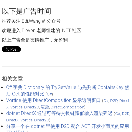
以下是广告时间
推荐关注 Edi.Wang 的公众号
欢迎进入 Eleven 老师组建的 .NET 社区
以上广告全是友情推广，无盈利
相关文章
C# 字典 Dictionary 的 TryGetValue 与先判断 ContainsKey 然
后 Get 的性能对比
(
C#
)
Vortice 使用 DirectComposition 显示透明窗口
(
C#
,
D2D
,
Direct
X
,
Vortice
,
Direct2D
,
渲染
,
DirectComposition
)
dotnet DirectX 通过可等待交换链降低输入渲染延迟
(
C#
,
D2D
,
DirectX
,
Vortice
,
Direct2D
)
分享一个在 dotnet 里使用 D2D 配合 AOT 开发小而美的应用