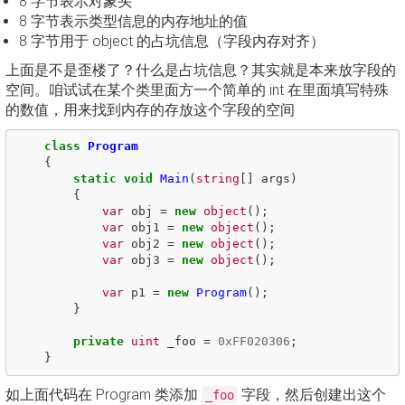
8 字节表示对象头
8 字节表示类型信息的内存地址的值
8 字节用于 object 的占坑信息（字段内存对齐）
上面是不是歪楼了？什么是占坑信息？其实就是本来放字段的
空间。咱试试在某个类里面方一个简单的 int 在里面填写特殊
的数值，用来找到内存的存放这个字段的空间
class
Program
{
static
void
Main
(
string
[]
args
)
{
var
obj
=
new
object
();
var
obj1
=
new
object
();
var
obj2
=
new
object
();
var
obj3
=
new
object
();
var
p1
=
new
Program
();
}
private
uint
_foo
=
0xFF020306
;
}
如上面代码在 Program 类添加
字段，然后创建出这个
_foo