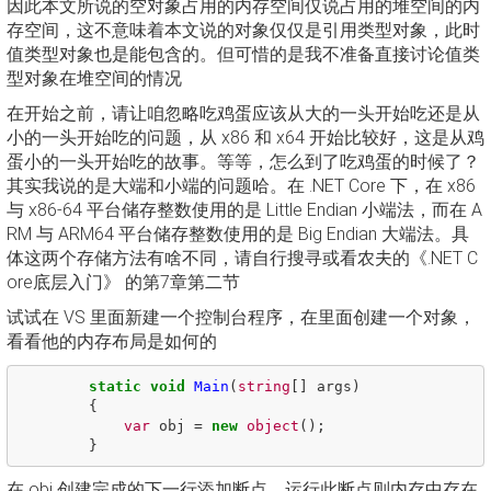
因此本文所说的空对象占用的内存空间仅说占用的堆空间的内
存空间，这不意味着本文说的对象仅仅是引用类型对象，此时
值类型对象也是能包含的。但可惜的是我不准备直接讨论值类
型对象在堆空间的情况
在开始之前，请让咱忽略吃鸡蛋应该从大的一头开始吃还是从
小的一头开始吃的问题，从 x86 和 x64 开始比较好，这是从鸡
蛋小的一头开始吃的故事。等等，怎么到了吃鸡蛋的时候了？
其实我说的是大端和小端的问题哈。在 .NET Core 下，在 x86
与 x86-64 平台储存整数使用的是 Little Endian 小端法，而在 A
RM 与 ARM64 平台储存整数使用的是 Big Endian 大端法。具
体这两个存储方法有啥不同，请自行搜寻或看农夫的《.NET C
ore底层入门》 的第7章第二节
试试在 VS 里面新建一个控制台程序，在里面创建一个对象，
看看他的内存布局是如何的
static
void
Main
(
string
[]
args
)
{
var
obj
=
new
object
();
}
在 obj 创建完成的下一行添加断点，运行此断点则内存中存在