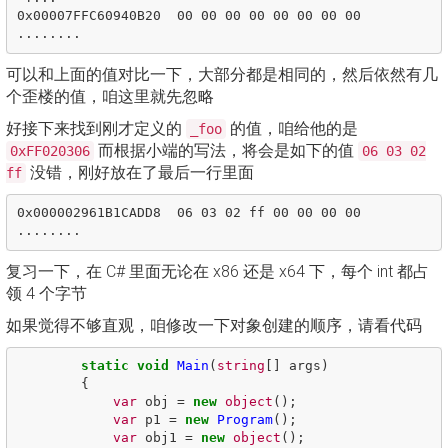
0x00007FFC60940B20  00 00 00 00 00 00 00 00  
可以和上面的值对比一下，大部分都是相同的，然后依然有几
个歪楼的值，咱这里就先忽略
好接下来找到刚才定义的
的值，咱给他的是
_foo
而根据小端的写法，将会是如下的值
0xFF020306
06 03 02
没错，刚好放在了最后一行里面
ff
0x000002961B1CADD8  06 03 02 ff 00 00 00 00  
复习一下，在 C# 里面无论在 x86 还是 x64 下，每个 int 都占
领 4 个字节
如果觉得不够直观，咱修改一下对象创建的顺序，请看代码
static
void
Main
(
string
[]
args
)
{
var
obj
=
new
object
();
var
p1
=
new
Program
();
var
obj1
=
new
object
();