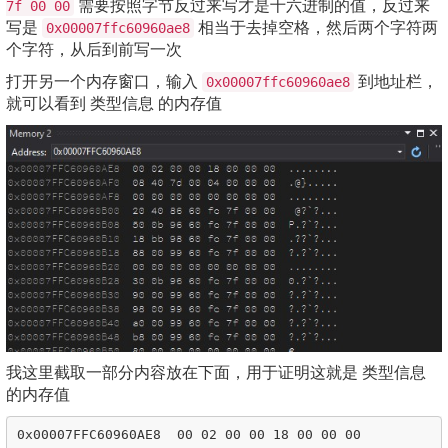
需要按照字节反过来写才是十六进制的值，反过来
7f 00 00
写是
相当于去掉空格，然后两个字符两
0x00007ffc60960ae8
个字符，从后到前写一次
打开另一个内存窗口，输入
到地址栏，
0x00007ffc60960ae8
就可以看到 类型信息 的内存值
我这里截取一部分内容放在下面，用于证明这就是 类型信息
的内存值
0x00007FFC60960AE8  00 02 00 00 18 00 00 00  