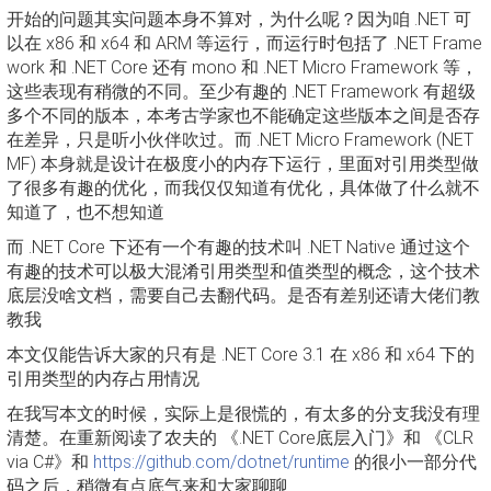
开始的问题其实问题本身不算对，为什么呢？因为咱 .NET 可
以在 x86 和 x64 和 ARM 等运行，而运行时包括了 .NET Frame
work 和 .NET Core 还有 mono 和 .NET Micro Framework 等，
这些表现有稍微的不同。至少有趣的 .NET Framework 有超级
多个不同的版本，本考古学家也不能确定这些版本之间是否存
在差异，只是听小伙伴吹过。而 .NET Micro Framework (NET
MF) 本身就是设计在极度小的内存下运行，里面对引用类型做
了很多有趣的优化，而我仅仅知道有优化，具体做了什么就不
知道了，也不想知道
而 .NET Core 下还有一个有趣的技术叫 .NET Native 通过这个
有趣的技术可以极大混淆引用类型和值类型的概念，这个技术
底层没啥文档，需要自己去翻代码。是否有差别还请大佬们教
教我
本文仅能告诉大家的只有是 .NET Core 3.1 在 x86 和 x64 下的
引用类型的内存占用情况
在我写本文的时候，实际上是很慌的，有太多的分支我没有理
清楚。在重新阅读了农夫的 《.NET Core底层入门》和 《CLR
via C#》和
https://github.com/dotnet/runtime
的很小一部分代
码之后，稍微有点底气来和大家聊聊