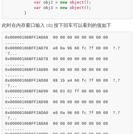
var
obj2
=
new
object
();
var
obj3
=
new
object
();
}
此时在内存窗口输入 obj 按下回车可以看到的值如下
0x00000106BFF2AD68  00 00 00 00 00 00 00 00  
........

0x00000106BFF2AD70  e8 0a 96 60 fc 7f 00 00  ?.?
`?...

0x00000106BFF2AD78  00 00 00 00 00 00 00 00  
........

0x00000106BFF2AD80  00 00 00 00 00 00 00 00  
........

0x00000106BFF2AD88  88 1b a4 60 fc 7f 00 00  ?.?
`?...

0x00000106BFF2AD90  06 03 02 ff 00 00 00 00  
........

0x00000106BFF2AD98  00 00 00 00 00 00 00 00  
........

0x00000106BFF2ADA0  e8 0a 96 60 fc 7f 00 00  ?.?
`?...

0x00000106BFF2ADA8  00 00 00 00 00 00 00 00  
........
