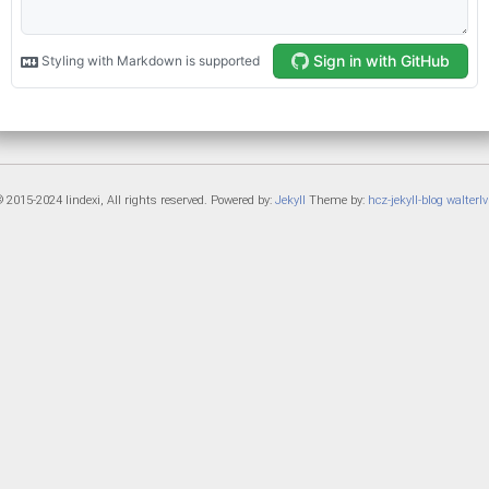
 2015-2024 lindexi, All rights reserved. Powered by:
Jekyll
Theme by:
hcz-jekyll-blog
walterlv