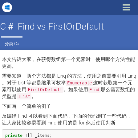
Toggle
navigat
C＃ Find vs FirstOrDefault
分类
C#
本文告诉大家，在获得数组第一个元素时，使用哪个方法性能
更高。
需要知道，两个方法都是 Linq 的方法，使用之前需要引用 Linq
。对于 List 等都是继承可枚举
这时获取第一个元
Enumerable
素可以使用
。如果使用
那么需要数组的
FirstOrDefault
Find
类型是
。
IList
下面写一个简单的例子
反编译 Find 可以看到下面代码，下面的代码删了一些代码，
让大家比较容易看到 Find 使用的是 for 然后使用判断
private
T
[]
_items
;