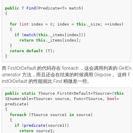
public
T
Find
(
Predicate
<
T
>
match
)
{
for
(
int
index
=
0
;
index
<
this
.
_size
;
++
index
)
{
if
(
match
(
this
.
_items
[
index
]))
return
this
.
_items
[
index
];
}
return
default
(
T
);
}
而 FirstOrDefault 的代码存在 foreach ，这会调用列表的 GetEn
umerator 方法，而且还会在结束的时候调用 Dispose 。这样 F
irstOrDefault 的性能就比 Find 稍微差一些。
public
static
TSource
FirstOrDefault
<
TSource
>(
this
IEnumerable
<
TSource
>
source
,
Func
<
TSource
,
bool
>
predicate
)
{
foreach
(
TSource
source1
in
source
)
{
if
(
predicate
(
source1
))
return
source1
;