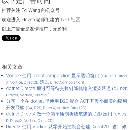
以下是广告时间
推荐关注 Edi.Wang 的公众号
欢迎进入 Eleven 老师组建的 .NET 社区
以上广告全是友情推广，无盈利
相关文章
Vortice 使用 DirectComposition 显示透明窗口
(
C#
,
D2D
,
Direct
X
,
Vortice
,
Direct2D
,
渲染
,
DirectComposition
)
dotnet DirectX 通过可等待交换链降低输入渲染延迟
(
C#
,
D2D
,
DirectX
,
Vortice
,
Direct2D
)
分享一个在 dotnet 里使用 D2D 配合 AOT 开发小而美的应用
开发经验
(
C#
,
D2D
,
DirectX
,
Vortice
,
Direct2D
)
dotnet DirectX 做一个简单绘制折线笔迹的 D2D 应用
(
C#
,
D2
D
,
DirectX
,
Vortice
,
Direct2D
)
DirectX 使用 Vortice 从零开始控制台创建 Direct2D1 窗口修