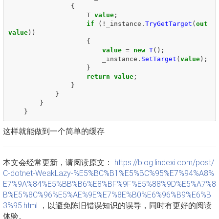
{
T
value
;
if
(!
_instance
.
TryGetTarget
(
out
value
))
{
value
=
new
T
();
_instance
.
SetTarget
(
value
);
}
return
value
;
}
}
}
}
这样就能做到一个简单的缓存
本文会经常更新，请阅读原文：
https://blog.lindexi.com/post/
C-dotnet-WeakLazy-%E5%BC%B1%E5%BC%95%E7%94%A8%
E7%9A%84%E5%BB%B6%E8%BF%9F%E5%88%9D%E5%A7%8
B%E5%8C%96%E5%AE%9E%E7%8E%B0%E6%96%B9%E6%B
3%95.html
，以避免陈旧错误知识的误导，同时有更好的阅读
体验。