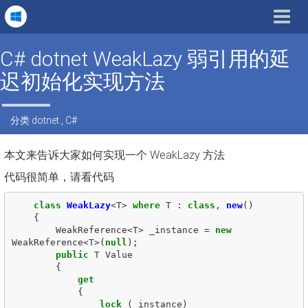
Toggle
navigat
C# dotnet WeakLazy 弱引用的延
迟初始化实现方法
分类
dotnet
,
C#
本文来告诉大家如何实现一个 WeakLazy 方法
代码很简单，请看代码
class
WeakLazy
<
T
>
where
T
:
class
,
new
()
{
WeakReference
<
T
>
_instance
=
new
WeakReference
<
T
>(
null
);
public
T
Value
{
get
{
lock
(
_instance
)