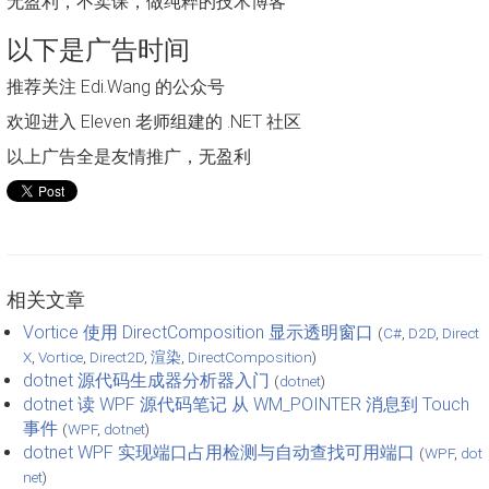
无盈利，不卖课，做纯粹的技术博客
以下是广告时间
推荐关注 Edi.Wang 的公众号
欢迎进入 Eleven 老师组建的 .NET 社区
以上广告全是友情推广，无盈利
相关文章
Vortice 使用 DirectComposition 显示透明窗口
(
C#
,
D2D
,
Direct
X
,
Vortice
,
Direct2D
,
渲染
,
DirectComposition
)
dotnet 源代码生成器分析器入门
(
dotnet
)
dotnet 读 WPF 源代码笔记 从 WM_POINTER 消息到 Touch
事件
(
WPF
,
dotnet
)
dotnet WPF 实现端口占用检测与自动查找可用端口
(
WPF
,
dot
net
)