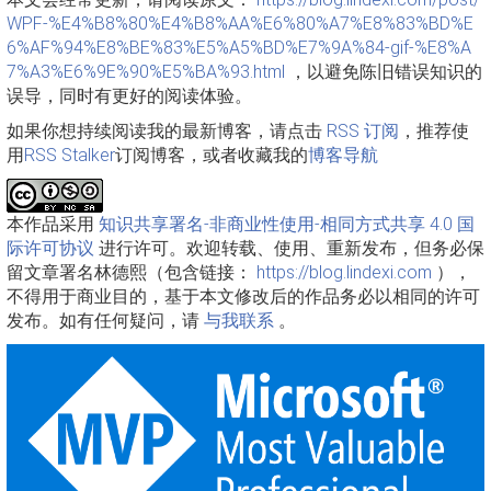
WPF-%E4%B8%80%E4%B8%AA%E6%80%A7%E8%83%BD%E
6%AF%94%E8%BE%83%E5%A5%BD%E7%9A%84-gif-%E8%A
7%A3%E6%9E%90%E5%BA%93.html
，以避免陈旧错误知识的
误导，同时有更好的阅读体验。
如果你想持续阅读我的最新博客，请点击
RSS 订阅
，推荐使
用
RSS Stalker
订阅博客，或者收藏我的
博客导航
本作品采用
知识共享署名-非商业性使用-相同方式共享 4.0 国
际许可协议
进行许可。欢迎转载、使用、重新发布，但务必保
留文章署名林德熙（包含链接：
https://blog.lindexi.com
），
不得用于商业目的，基于本文修改后的作品务必以相同的许可
发布。如有任何疑问，请
与我联系
。