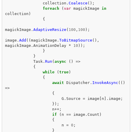
collection
.
Coalesce
();
foreach
(
var
magickImage
in
collection
)
{
magickImage
.
AdaptiveResize
(
100
,
100
);
image
.
Add
((
magickImage
.
ToBitmapSource
(),
magickImage
.
AnimationDelay
*
10
));
}
}
Task
.
Run
(
async
()
=>
{
while
(
true
)
{
await
Dispatcher
.
InvokeAsync
(()
=>
{
G
.
Source
=
image
[
n
].
image
;
});
n
++;
if
(
n
==
image
.
Count
)
{
n
=
0
;
}