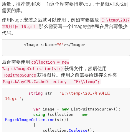
质量，推荐使用Q8，而这个库需要指定cpu，于是就可以找到
需要的库。
使用Nuget安装之后就可以使用，例如需要播放
E:\temp\2017
那么需要写一个Image控件和在后台写很少
年9月1日 16.gif
代码。
<
Image
x
:
Name
=
"G"
></
Image
>
后台需要使用
collection = new
获得文件，然后使用
MagickImageCollection(str)
获得图片。使用之前需要给缓存文件夹
ToBitmapSource
MagickAnyCPU.CacheDirectory = "E:\\temp";
string
str
=
"E:\\temp\\2017年9月1日 
16.gif"
;
var
image
=
new
List
<
BitmapSource
>();
using
(
collection
=
new
MagickImageCollection
(
str
))
{
collection
.
Coalesce
();