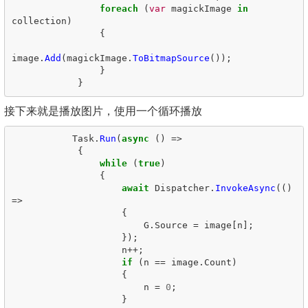
foreach
(
var
magickImage
in
collection
)
{
image
.
Add
(
magickImage
.
ToBitmapSource
());
}
}
接下来就是播放图片，使用一个循环播放
Task
.
Run
(
async
()
=>
{
while
(
true
)
{
await
Dispatcher
.
InvokeAsync
(()
=>
{
G
.
Source
=
image
[
n
];
});
n
++;
if
(
n
==
image
.
Count
)
{
n
=
0
;
}