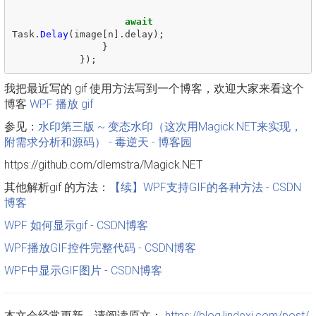
await
Task
.
Delay
(
image
[
n
].
delay
);
}
});
我把最近写的 gif 使用方法写到一个博客，欢迎大家来看这个
博客
WPF 播放 gif
参见：
水印第三版 ~ 变态水印（这次用Magick.NET来实现，
附需求分析和源码） - 毒逆天 - 博客园
https://github.com/dlemstra/Magick.NET
其他解析gif 的方法：
【续】WPF支持GIF的各种方法 - CSDN
博客
WPF 如何显示gif - CSDN博客
WPF播放GIF控件完整代码 - CSDN博客
WPF中显示GIF图片 - CSDN博客
本文会经常更新，请阅读原文：
https://blog.lindexi.com/post/