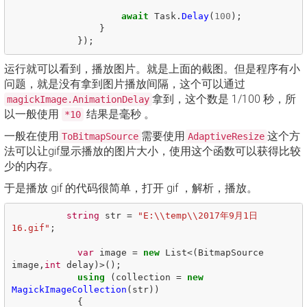
await
Task
.
Delay
(
100
);
}
});
运行就可以看到，播放图片。就是上面的截图。但是程序有小
问题，就是没有拿到图片播放间隔，这个可以通过
拿到，这个数是 1/100 秒，所
magickImage.AnimationDelay
以一般使用
结果是毫秒 。
*10
一般在使用
需要使用
这个方
ToBitmapSource
AdaptiveResize
法可以让gif显示播放的图片大小，使用这个函数可以获得比较
少的内存。
于是播放 gif 的代码很简单，打开 gif ，解析，播放。
string
str
=
"E:\\temp\\2017年9月1日 
16.gif"
;
var
image
=
new
List
<(
BitmapSource
image
,
int
delay
)>();
using
(
collection
=
new
MagickImageCollection
(
str
))
{