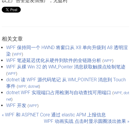
以上广告全是友情推广，无盈利
相关文章
WPF 保持同一个 HWND 将窗口从 X8 单向升级到 A8 透明渲
染
(
WPF
)
WPF 笔迹延迟优化从硬件到软件的全链路分析
(
WPF
)
WPF 从裸 Win 32 的 WM_Pointer 消息获取触摸点绘制笔迹
(
WPF
)
dotnet 读 WPF 源代码笔记 从 WM_POINTER 消息到 Touch
事件
(
WPF
,
dotnet
)
dotnet WPF 实现端口占用检测与自动查找可用端口
(
WPF
,
dot
net
)
WPF 开发
(
WPF
)
« WPF 和 ASP.NET Core 通过 elastic APM 上报信息
WPF 动画实战 点击时显示圆圈淡出效果 »