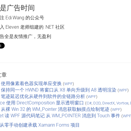
是广告时间
 Edi.Wang 的公众号
 Eleven 老师组建的 .NET 社区
告全是友情推广，无盈利
文章
F 使用像素着色器实现单应变换
(
WPF
)
F 保持同一个 HWND 将窗口从 X8 单向升级到 A8 透明渲染
(
WPF
)
F 笔迹延迟优化从硬件到软件的全链路分析
(
WPF
)
tice 使用 DirectComposition 显示透明窗口
(
C#
,
D2D
,
DirectX
,
Vortice
,
 从裸 Win 32 的 WM_Pointer 消息获取触摸点绘制笔迹
(
WPF
)
net 读 WPF 源代码笔记 从 WM_POINTER 消息到 Touch 事件
(
WPF
F 从零手动创建承载 Xamarin Forms 项目