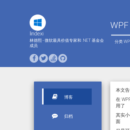
WPF
lindexi
林德熙 - 微软最具价值专家和 .NET 基金会
分类
WP
成员
本文告诉
博客
在 W
用了
其实小
归档
面