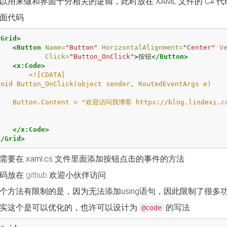
以用来做和界面十分相关的逻辑，此时放在 XAML 文件的 C# 
面代码
<Grid>
<Button
Name=
"Button"
HorizontalAlignment=
"Center"
V
Click=
"Button_OnClick"
>
按钮
</Button>
<x:Code>
<![CDATA[

lindexi.com 里面有大量 UWP WPF 博客";

>
</x:Code>
</Grid>
需要在 xaml.cs 文件里面添加按钮点击的事件的方法
代码放在
github
欢迎小伙伴访问
个方法有限制的是，因为无法添加using语句，因此限制了很多
实这个是可以优化的，也许可以设计为
的写法
@code