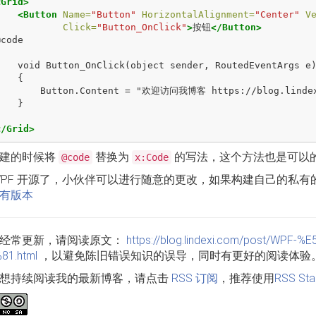
<Grid>
<Button
Name=
"Button"
HorizontalAlignment=
"Center"
V
Click=
"Button_OnClick"
>
按钮
</Button>
nder, RoutedEventArgs e)

  {

问我博客 https://blog.lindexi.com 里面有大量 UWP WPF 博客";

  }

</Grid>
建的时候将
替换为
的写法，这个方法也是可以
@code
x:Code
WPF 开源了，小伙伴可以进行随意的更改，如果构建自己的私有的
有版本
经常更新，请阅读原文：
https://blog.lindexi.com/post/W
81.html
，以避免陈旧错误知识的误导，同时有更好的阅读体验
想持续阅读我的最新博客，请点击
RSS 订阅
，推荐使用
RSS Sta