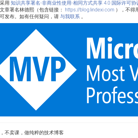
品采用
知识共享署名-非商业性使用-相同方式共享 4.0 国际许可协
文章署名林德熙（包含链接：
https://blog.lindexi.com
），不得
可发布。如有任何疑问，请
与我联系
。
，不卖课，做纯粹的技术博客