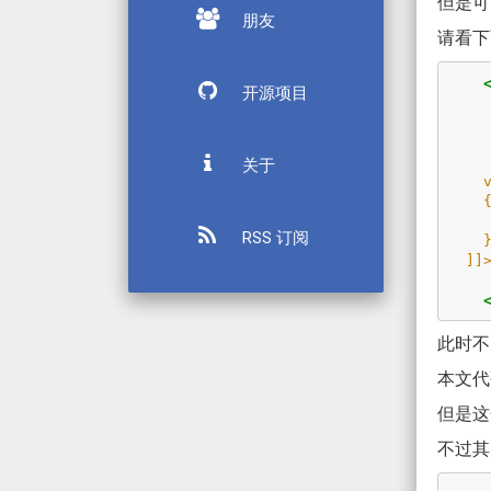
但是可
朋友
请看下
开源项目
关于
    void Button_OnClick(object sender, RoutedEventArgs e)

    {

        Button.Content = "欢迎访问我博客 https://blog.
RSS 订阅
    }

  ]]
此时不
本文
但是这
不过其