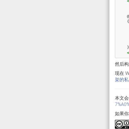
    @code

    {

        void Button_OnClick(object se
      
            Button.Content = "欢迎访
      
    }

然后构
现在 
架的私
本文会
7%A0%
如果你