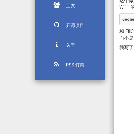
这个做
朋友
WPF 
Geom
开源项目
和 Fi
而不是
关于
我写了
RSS 订阅