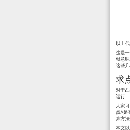
以上
这是一
就意味
这些几
求
对于凸
运行
大家可
点A是
算方法
本文以