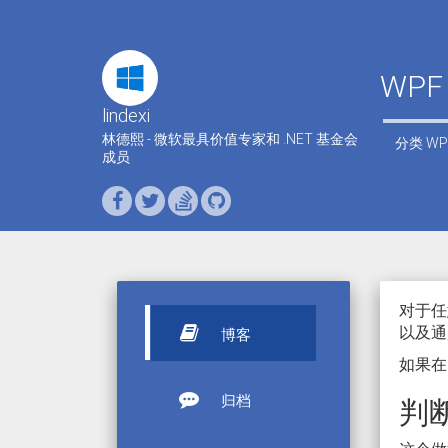
WP
lindexi
林德熙 - 微软最具价值专家和 .NET 基金会
分类
WP
成员
对于任
以及通
博客
如果在
归档
判