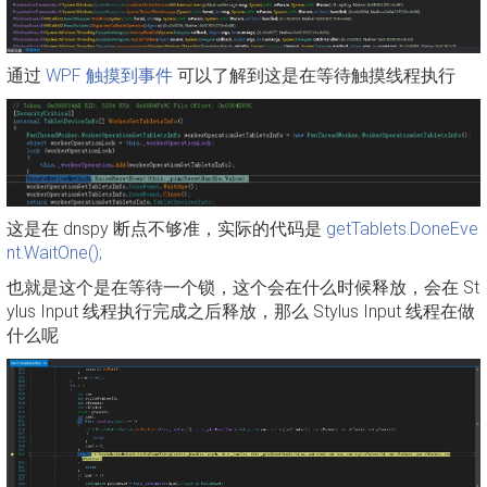
通过
WPF 触摸到事件
可以了解到这是在等待触摸线程执行
这是在 dnspy 断点不够准，实际的代码是
getTablets.DoneEve
nt.WaitOne();
也就是这个是在等待一个锁，这个会在什么时候释放，会在 St
ylus Input 线程执行完成之后释放，那么 Stylus Input 线程在做
什么呢