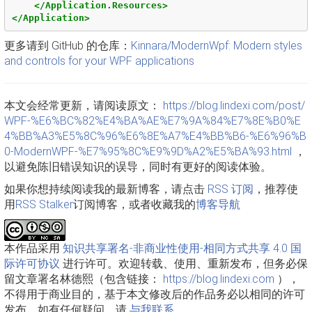
</Application.Resources>
</Application>
更多请到 GitHub 的仓库：
Kinnara/ModernWpf: Modern styles
and controls for your WPF applications
本文会经常更新，请阅读原文：
https://blog.lindexi.com/post/
WPF-%E6%BC%82%E4%BA%AE%E7%9A%84%E7%8E%B0%E
4%BB%A3%E5%8C%96%E6%8E%A7%E4%BB%B6-%E6%96%B
0-ModernWPF-%E7%95%8C%E9%9D%A2%E5%BA%93.html
，
以避免陈旧错误知识的误导，同时有更好的阅读体验。
如果你想持续阅读我的最新博客，请点击
RSS 订阅
，推荐使
用
RSS Stalker
订阅博客，或者收藏我的
博客导航
本作品采用
知识共享署名-非商业性使用-相同方式共享 4.0 国
际许可协议
进行许可。欢迎转载、使用、重新发布，但务必保
留文章署名林德熙（包含链接：
https://blog.lindexi.com
），
不得用于商业目的，基于本文修改后的作品务必以相同的许可
发布。如有任何疑问，请
与我联系
。