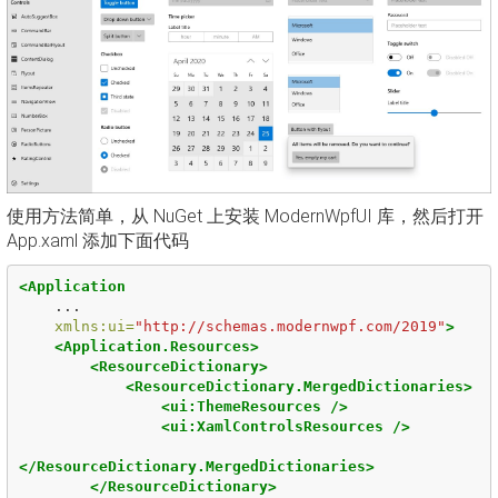
使用方法简单，从 NuGet 上安装 ModernWpfUI 库，然后打开
App.xaml 添加下面代码
<Application
...
xmlns:ui=
"http://schemas.modernwpf.com/2019"
>
<Application.Resources>
<ResourceDictionary>
<ResourceDictionary.MergedDictionaries>
<ui:ThemeResources
/>
<ui:XamlControlsResources
/>
</ResourceDictionary.MergedDictionaries>
</ResourceDictionary>