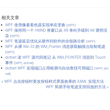
相关文章
WPF 使用像素着色器实现单应变换
(
WPF
)
WPF 保持同一个 HWND 将窗口从 X8 单向升级到 A8 透明渲
染
(
WPF
)
WPF 笔迹延迟优化从硬件到软件的全链路分析
(
WPF
)
WPF 从裸 Win 32 的 WM_Pointer 消息获取触摸点绘制笔迹
(
WPF
)
dotnet 读 WPF 源代码笔记 从 WM_POINTER 消息到 Touch
事件
(
WPF
,
dotnet
)
dotnet WPF 实现端口占用检测与自动查找可用端口
(
WPF
,
dot
net
)
« WPF 点击按钮时更改按钮样式界面效果的 XAML 实现方法
WPF 简易手绘笔迹支持回放的方法 »