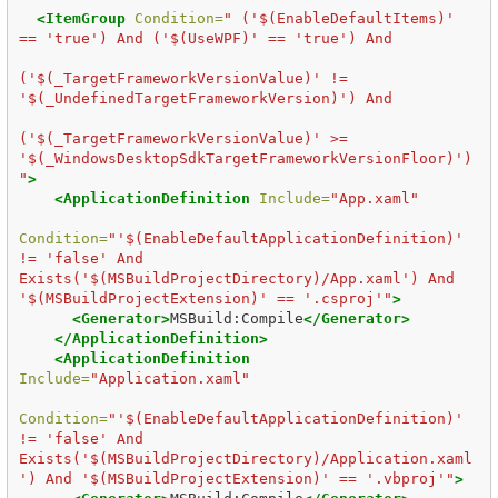
<ItemGroup
Condition=
" ('$(EnableDefaultItems)' 
== 'true') And ('$(UseWPF)' == 'true') And 

('$(_TargetFrameworkVersionValue)' != 
'$(_UndefinedTargetFrameworkVersion)') And 

('$(_TargetFrameworkVersionValue)' >= 
'$(_WindowsDesktopSdkTargetFrameworkVersionFloor)')
"
>
<ApplicationDefinition
Include=
"App.xaml"
Condition=
"'$(EnableDefaultApplicationDefinition)' 
!= 'false' And 
Exists('$(MSBuildProjectDirectory)/App.xaml') And 
'$(MSBuildProjectExtension)' == '.csproj'"
>
<Generator>
MSBuild:Compile
</Generator>
</ApplicationDefinition>
<ApplicationDefinition
Include=
"Application.xaml"
Condition=
"'$(EnableDefaultApplicationDefinition)' 
!= 'false' And 
Exists('$(MSBuildProjectDirectory)/Application.xaml
') And '$(MSBuildProjectExtension)' == '.vbproj'"
>