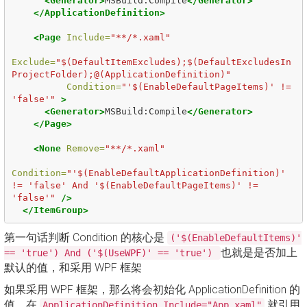
<Generator>
MSBuild:Compile
</Generator>
</ApplicationDefinition>
<Page
Include=
"**/*.xaml"
Exclude=
"$(DefaultItemExcludes);$(DefaultExcludesIn
ProjectFolder);@(ApplicationDefinition)"
Condition=
"'$(EnableDefaultPageItems)' != 
'false'"
>
<Generator>
MSBuild:Compile
</Generator>
</Page>
<None
Remove=
"**/*.xaml"
Condition=
"'$(EnableDefaultApplicationDefinition)' 
!= 'false' And '$(EnableDefaultPageItems)' != 
'false'"
/>
</ItemGroup>
第一句话判断 Condition 的核心是
('$(EnableDefaultItems)'
也就是是否加上
== 'true') And ('$(UseWPF)' == 'true')
默认的值，和采用 WPF 框架
如果采用 WPF 框架，那么将会初始化 ApplicationDefinition 的
值，在
就引用
ApplicationDefinition Include="App.xaml"