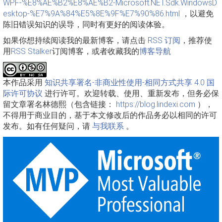
WPF-%E8%AE%B2%E8%AE%B2-Microsoft.NET.Sdk.WindowsD
esktop-%E7%9A%84%E5%8E%9F%E7%90%86.html
，以避免
陈旧错误知识的误导，同时有更好的阅读体验。
如果你想持续阅读我的最新博客，请点击
RSS 订阅
，推荐使
用
RSS Stalker
订阅博客，或者收藏我的
博客导航
本作品采用
知识共享署名-非商业性使用-相同方式共享 4.0 国
际许可协议
进行许可。欢迎转载、使用、重新发布，但务必保
留文章署名林德熙（包含链接：
https://blog.lindexi.com
），
不得用于商业目的，基于本文修改后的作品务必以相同的许可
发布。如有任何疑问，请
与我联系
。