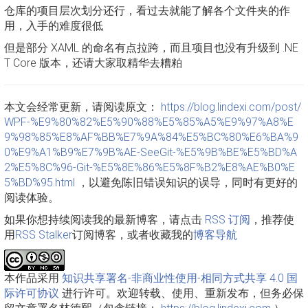
仓库的项目层次划分还行，看过去就能了解各个文件夹的作
用，入手的难度很低
但是部分 XAML 的命名有点拉跨，而且项目也没有升级到 .NE
T Core 版本，还请大家取精华去糟粕
本文会经常更新，请阅读原文：
https://blog.lindexi.com/post/
WPF-%E9%80%82%E5%90%88%E5%85%A5%E9%97%A8%E
9%98%85%E8%AF%BB%E7%9A%84%E5%BC%80%E6%BA%9
0%E9%A1%B9%E7%9B%AE-SeeGit-%E5%9B%BE%E5%BD%A
2%E5%8C%96-Git-%E5%8E%86%E5%8F%B2%E8%AE%B0%E
5%BD%95.html
，以避免陈旧错误知识的误导，同时有更好的
阅读体验。
如果你想持续阅读我的最新博客，请点击
RSS 订阅
，推荐使
用
RSS Stalker
订阅博客，或者收藏我的
博客导航
本作品采用
知识共享署名-非商业性使用-相同方式共享 4.0 国
际许可协议
进行许可。欢迎转载、使用、重新发布，但务必保