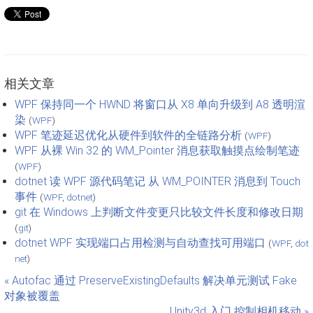
相关文章
WPF 保持同一个 HWND 将窗口从 X8 单向升级到 A8 透明渲
染
(
WPF
)
WPF 笔迹延迟优化从硬件到软件的全链路分析
(
WPF
)
WPF 从裸 Win 32 的 WM_Pointer 消息获取触摸点绘制笔迹
(
WPF
)
dotnet 读 WPF 源代码笔记 从 WM_POINTER 消息到 Touch
事件
(
WPF
,
dotnet
)
git 在 Windows 上判断文件变更只比较文件长度和修改日期
(
git
)
dotnet WPF 实现端口占用检测与自动查找可用端口
(
WPF
,
dot
net
)
« Autofac 通过 PreserveExistingDefaults 解决单元测试 Fake
对象被覆盖
Unity3d 入门 控制相机移动 »