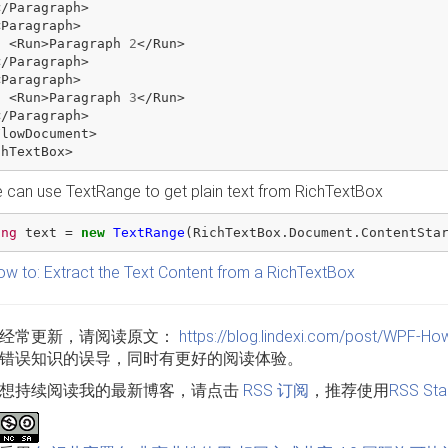
</
Paragraph
>
<
Paragraph
>
<
Run
>
Paragraph
2
</
Run
>
</
Paragraph
>
<
Paragraph
>
<
Run
>
Paragraph
3
</
Run
>
</
Paragraph
>
FlowDocument
>
chTextBox
>
 can use TextRange to get plain text from RichTextBox
ing
text
=
new
TextRange
(
RichTextBox
.
Document
.
ContentSta
w to: Extract the Text Content from a RichTextBox
经常更新，请阅读原文：
https://blog.lindexi.com/post/WPF-How
错误知识的误导，同时有更好的阅读体验。
想持续阅读我的最新博客，请点击
RSS 订阅
，推荐使用
RSS Sta