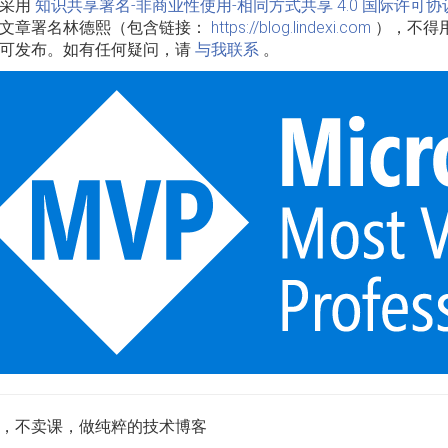
品采用
知识共享署名-非商业性使用-相同方式共享 4.0 国际许可协
文章署名林德熙（包含链接：
https://blog.lindexi.com
），不得
可发布。如有任何疑问，请
与我联系
。
，不卖课，做纯粹的技术博客