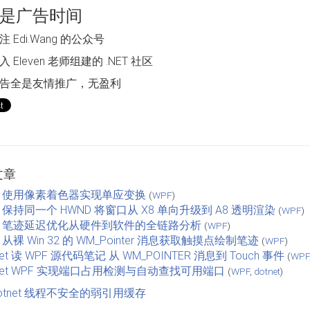
是广告时间
 Edi.Wang 的公众号
 Eleven 老师组建的 .NET 社区
告全是友情推广，无盈利
文章
F 使用像素着色器实现单应变换
(
WPF
)
F 保持同一个 HWND 将窗口从 X8 单向升级到 A8 透明渲染
(
WPF
)
F 笔迹延迟优化从硬件到软件的全链路分析
(
WPF
)
 从裸 Win 32 的 WM_Pointer 消息获取触摸点绘制笔迹
(
WPF
)
net 读 WPF 源代码笔记 从 WM_POINTER 消息到 Touch 事件
(
WPF
tnet WPF 实现端口占用检测与自动查找可用端口
(
WPF
,
dotnet
)
 dotnet 线程不安全的弱引用缓存