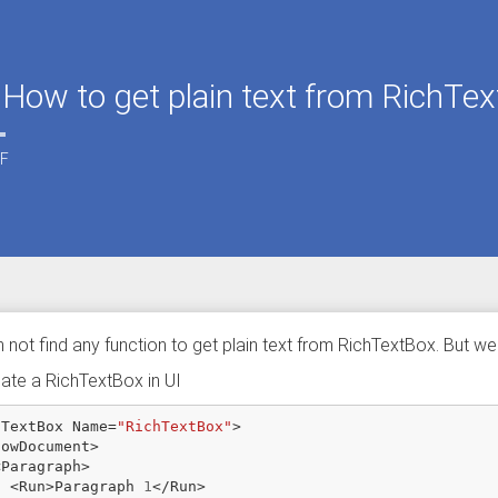
ow to get plain text from RichTe
F
not find any function to get plain text from RichTextBox. But we
ate a RichTextBox in UI
hTextBox
Name
=
"RichTextBox"
>
lowDocument
>
<
Paragraph
>
<
Run
>
Paragraph
1
</
Run
>