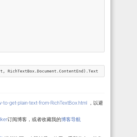
rt
,
RichTextBox
.
Document
.
ContentEnd
).
Text
-to-get-plain-text-from-RichTextBox.html
，以避
lker
订阅博客，或者收藏我的
博客导航