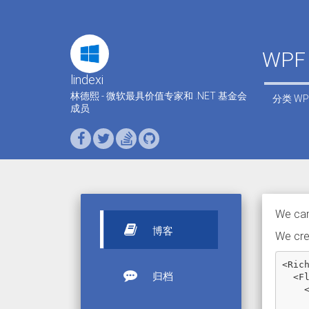
WPF H
lindexi
林德熙 - 微软最具价值专家和 .NET 基金会
分类
WP
成员
We can 
博客
We cre
<
Ric
归档
<
F