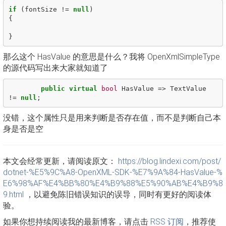
if
(
fontSize
!=
null
)
{
}
那么这个 HasValue 的意思是什么？我将 OpenXmlSimpleType
的源代码写出来大家就知道了
public
virtual
bool
HasValue
=>
TextValue
!=
null
;
没错，这个属性只是用来判断是否存在值，而不是判断自己本
身是否是空
本文会经常更新，请阅读原文：
https://blog.lindexi.com/post/
dotnet-%E5%9C%A8-OpenXML-SDK-%E7%9A%84-HasValue-%
E6%98%AF%E4%BB%80%E4%B9%88%E5%90%AB%E4%B9%8
9.html
，以避免陈旧错误知识的误导，同时有更好的阅读体
验。
如果你想持续阅读我的最新博客，请点击
RSS 订阅
，推荐使