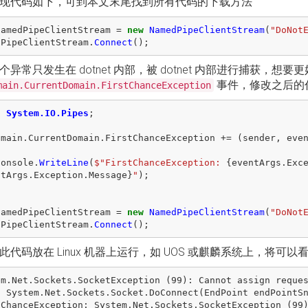
现代码如下，可到本文末尾找到所有代码的下载方法
namedPipeClientStream
=
new
NamedPipeClientStream
(
"DoNot
dPipeClientStream
.
Connect
();
个异常只发生在 dotnet 内部，被 dotnet 内部进行捕获，
事件，修改之后的
main.CurrentDomain.FirstChanceException
g
System.IO.Pipes
;
omain
.
CurrentDomain
.
FirstChanceException
+=
(
sender
,
eve
Console
.
WriteLine
(
$"FirstChanceException: 
{
eventArgs
.
Exc
ntArgs
.
Exception
.
Message
}
"
);
namedPipeClientStream
=
new
NamedPipeClientStream
(
"DoNot
dPipeClientStream
.
Connect
();
此代码放在 Linux 机器上运行，如 UOS 或麒麟系统上，将
em.Net.Sockets.SocketException (99): Cannot assign reques
tChanceException: System.Net.Sockets.SocketException (99)