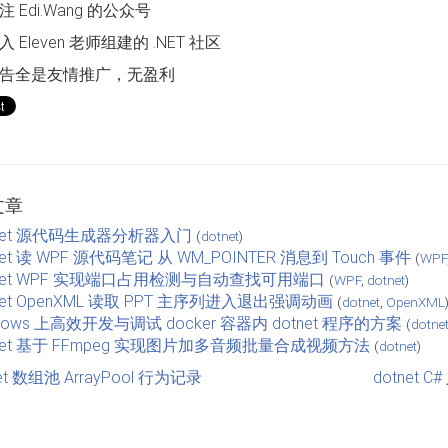
 Edi.Wang 的公众号
 Eleven 老师组建的 .NET 社区
告全是友情推广，无盈利
文章
tnet 源代码生成器分析器入门
(
dotnet
)
net 读 WPF 源代码笔记 从 WM_POINTER 消息到 Touch 事件
(
WPF
tnet WPF 实现端口占用检测与自动查找可用端口
(
WPF
,
dotnet
)
net OpenXML 读取 PPT 主序列进入退出强调动画
(
dotnet
,
OpenXML
dows 上高效开发与调试 docker 容器内 dotnet 程序的方案
(
dotne
tnet 基于 FFmpeg 实现图片加多音频批量合成视频方法
(
dotnet
)
net 数组池 ArrayPool 行为记录
dotnet 