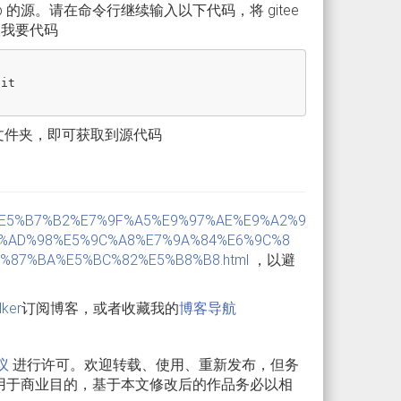
hub 的源。请在命令行继续输入以下代码，将 gitee
向我要代码
it

mwhi 文件夹，即可获取到源代码
otnet-%E5%B7%B2%E7%9F%A5%E9%97%AE%E9%A2%9
E5%AD%98%E5%9C%A8%E7%9A%84%E6%9C%8
87%BA%E5%BC%82%E5%B8%B8.html
，以避
lker
订阅博客，或者收藏我的
博客导航
议
进行许可。欢迎转载、使用、重新发布，但务
用于商业目的，基于本文修改后的作品务必以相