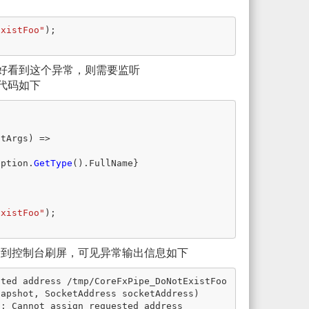
ExistFoo"
);
想要更好看到这个异常，则需要监听
代码如下
ntArgs
)
=>
eption
.
GetType
().
FullName
}
ExistFoo"
);
可以看到控制台刷屏，可见异常输出信息如下
ted address /tmp/CoreFxPipe_DoNotExistFoo

: Cannot assign requested address 