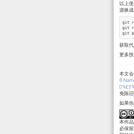
以上使用
源换成
git r
git 
获取代码
更多技
本文会
8-Nam
D%E5
免陈旧
如果你
本作
必保留