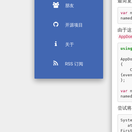
最简复
朋友
var
name
开源项目
由于这
AppDo
关于
usin
AppD
RSS 订阅
{
{
eve
};
var
name
尝试将
Syst
   at System.Net.Sockets.Socket.DoConnect(EndPoint endPointSnapshot, SocketAddress socketAddress)

Firs