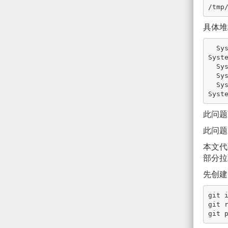
具体堆
  System.Net.Sockets.dll!System.Net.Sockets.Socket.DoConnect(System.Net.EndPoint endPointSnapshot, 
Syst
  System.Net.Sockets.dll!System.Net.Sockets.Socket.Connect(System.Net.EndPoint remoteEP)  C#

  System.IO.Pipes.dll!System.IO.Pipes.NamedPipeClientStream.TryConnect(int _) C#

  System.IO.Pipes.dll!System.IO.Pipes.NamedPipeClientStream.ConnectInternal(int timeout = -1, 
此问题
此问题
本文
部分拉
先创建
git i
git 