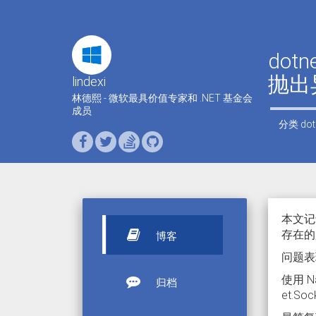
dot
抛出
lindexi
林德熙 - 微软最具价值专家和 .NET 基金会
成员
分类
dot
本文记录
存在的服
博客
问题表
使用 N
归档
et.Soc