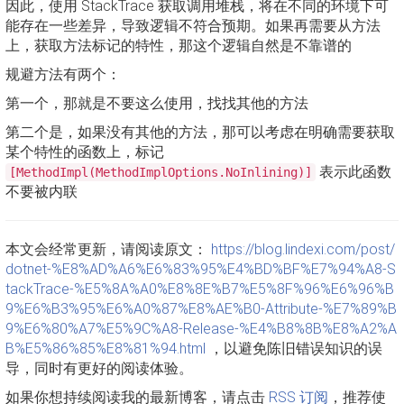
因此，使用 StackTrace 获取调用堆栈，将在不同的环境下可
能存在一些差异，导致逻辑不符合预期。如果再需要从方法
上，获取方法标记的特性，那这个逻辑自然是不靠谱的
规避方法有两个：
第一个，那就是不要这么使用，找找其他的方法
第二个是，如果没有其他的方法，那可以考虑在明确需要获取
某个特性的函数上，标记
表示此函数
[MethodImpl(MethodImplOptions.NoInlining)]
不要被内联
本文会经常更新，请阅读原文：
https://blog.lindexi.com/post/
dotnet-%E8%AD%A6%E6%83%95%E4%BD%BF%E7%94%A8-S
tackTrace-%E5%8A%A0%E8%8E%B7%E5%8F%96%E6%96%B
9%E6%B3%95%E6%A0%87%E8%AE%B0-Attribute-%E7%89%B
9%E6%80%A7%E5%9C%A8-Release-%E4%B8%8B%E8%A2%A
B%E5%86%85%E8%81%94.html
，以避免陈旧错误知识的误
导，同时有更好的阅读体验。
如果你想持续阅读我的最新博客，请点击
RSS 订阅
，推荐使