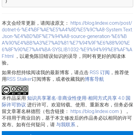
}
本文会经常更新，请阅读原文：
https://blog.lindexi.com/post/
dotnet-6-%E4%BF%AE%E5%A4%8D%E5%9C%A8-System.Text.
Json-%E4%BD%BF%E7%94%A8-source-generation-%E6%B
A%90%E4%BB%A3%E7%A0%81%E7%94%9F%E6%88%90%E
6%8F%90%E7%A4%BA-SYSLIB1032-%E9%94%99%E8%AF%A
F.html
，以避免陈旧错误知识的误导，同时有更好的阅读体
验。
如果你想持续阅读我的最新博客，请点击
RSS 订阅
，推荐使
用
RSS Stalker
订阅博客，或者收藏我的
博客导航
本作品采用
知识共享署名-非商业性使用-相同方式共享 4.0 国
际许可协议
进行许可。欢迎转载、使用、重新发布，但务必保
留文章署名林德熙（包含链接：
https://blog.lindexi.com
），
不得用于商业目的，基于本文修改后的作品务必以相同的许可
发布。如有任何疑问，请
与我联系
。