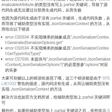
erializableAttribute 的类型没有写上 partial 关键词，导致了源
代码生成无法通过分部类生成代码，从而失败
也因为源代码生成由于没有 partial 关键词，生成代码失败，从
而导致了辅助类型没有实现 JsonSerializerContext 的方法，从
而给出以下错误
error CS0534: 不实现继承的抽象成员“JsonSerializerContex
t.GeneratedSerializerOptions.get”
error CS0534: 不实现继承的抽象成员“JsonSerializerContex
t.GetTypeInfo(Type)”
error CS7036: 未提供与“JsonSerializerContext.JsonSerialize
rContext(JsonSerializerOptions?)”的必需形参“options”对应
的实参
大家可别被以上的错误给迷惑了哦，这三个错误都是由于
SYS
LIB1032
警告的描述，源代码没有生成，从而让辅助类型没有
实现 JsonSerializerContext 的方法
解决方法也如官方文档所述，给辅助类型加上 partial 关键词即
可
额外的，如果给辅助类型加上 partial 关键词之后，依然提示
S