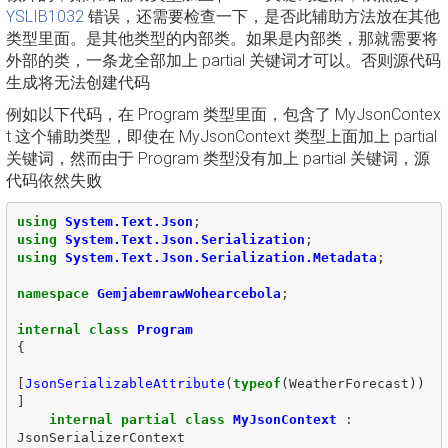
YSLIB1032
错误，还需要检查一下，是否此辅助方法放在其他
类型里面。是其他类型的内部类。如果是内部类，那就需要将
外部的类，一条龙全部加上 partial 关键词才可以。否则源代码
生成将无法创建代码
例如以下代码，在 Program 类型里面，包含了 MyJsonContex
t 这个辅助类型，即使在 MyJsonContext 类型上面加上 partial
关键词，然而由于 Program 类型没有加上 partial 关键词，源
代码依然失败
using
System.Text.Json
;
using
System.Text.Json.Serialization
;
using
System.Text.Json.Serialization.Metadata
;
namespace
GemjabemrawWohearcebola
;
internal
class
Program
{
[
JsonSerializableAttribute
(
typeof
(
WeatherForecast
))
]
internal
partial
class
MyJsonContext
:
JsonSerializerContext