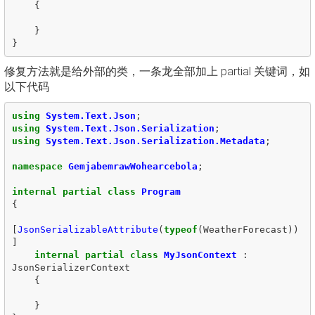
{
}
}
修复方法就是给外部的类，一条龙全部加上 partial 关键词，如
以下代码
using
System.Text.Json
;
using
System.Text.Json.Serialization
;
using
System.Text.Json.Serialization.Metadata
;
namespace
GemjabemrawWohearcebola
;
internal
partial
class
Program
{
[
JsonSerializableAttribute
(
typeof
(
WeatherForecast
))
]
internal
partial
class
MyJsonContext
:
JsonSerializerContext
{
}